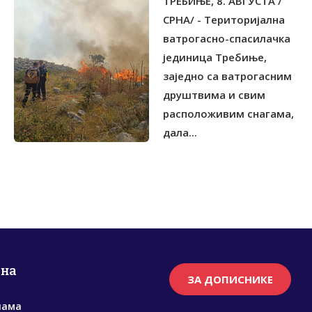
ТРЕБИЊЕ, 8. АВГУСТА /
ЗАШТИТЕ СВЕ
СРНА/ - Tериторијална
ватрогасно-спасилачка
јединица Tребиње,
заједно са ватрогасним
друштвима и свим
расположивим снагама,
дала...
рна
ЗА ДОПИСНИКЕ
нама