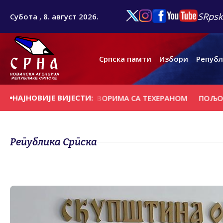
SRpsk
Субота , 8. август 2026.
Српска памти
Избори
Републ
НАЈНОВИЈЕ ВИЈЕСТИ:
НАПРЕДАК У ПРЕГОВОРИМА СА ТЕХЕРАНОМ
ПОЉОПРИВРЕД
Република Српска