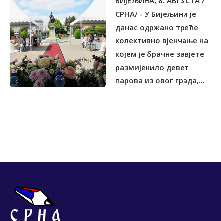
БИЈЕЉИНА, 8. АВГУСТА /
СРНА/ - У Бијељини је
данас одржано треће
колективно вјенчање на
којем је брачне завјете
размијенило девет
парова из овог града,...