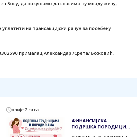
3 за Босу, да покушамо да спасимо ту младу жену,
уплатити на трансакцијски рачун за посебену
50302590 прималац Александар /Срета/ Божовић,
прије 2 сата
ФИНАНСИЈСКА
ПОДРШКА ПОРОДИЦИ И
РАЂАЊУ