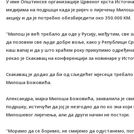
У име Општинске организације Црвеног крста Источна
медијима на подршци када је ријеч о лијечењу Милош
акцију и да је потребно обезбиједити око 350.000 КМ.
"Милош је већ требало да оде у Русију, међутим, све 
да позовем све људе добре воље, како у Републици Српс
наш вапај и да у што краћем року прикупимо одређена
рекао је Скакавац на конференцији за новинаре у Исто
Скакавац је додао да би од сљедећег мјесеца требало
Милоша Божовића.
Александра, мајка Милоша Божовића, захвалила је св
подршку, истичући да јој је незгодно да по ко зна кој
Милошевог лијечења, али да други начин не постоји.
"Морамо да се боримо, не смијемо да одустанемо, пог