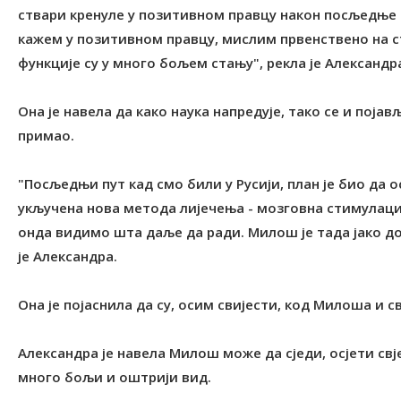
ствари кренуле у позитивном правцу након посљедње т
кажем у позитивном правцу, мислим првенствено на ста
функције су у много бољем стању", рекла је Александр
Она је навела да како наука напредује, тако се и поја
примао.
"Посљедњи пут кад смо били у Русији, план је био да о
укључена нова метода лијечења - мозговна стимулациј
онда видимо шта даље да ради. Милош је тада јако до
је Александра.
Она је појаснила да су, осим свијести, код Милоша и 
Александра је навела Милош може да сједи, осјети свје
много бољи и оштрији вид.