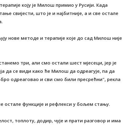
ерапије коју је Милош примио у Русији. Када
ње свијести, што је и најбитније, а и све остале
а.
вљују нове методе и терапије које до сад Милош није
станемо три, али смо остали шест мјесеци, јер је
а да се види како ће Милош да одреагује, па да
бро одреаговао и сви смо били пресрећни", рекла
све остале функције и рефлекси у бољем стању.
лост, топлоту, додир, чује и прати разговор и има