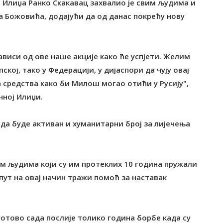
 Илиџа Ранко Скакавац захвалио је свим људима и
а Божовића, додајући да од данас покрећу нову
зависи од ове наше акције како ће успјети. Желим
кој, тако у Федерацији, у дијаспори да чују овај
 средства како би Милош могао отићи у Русију",
чној Илиџи.
 да буде активан и хуманитарни број за лијечења
им људима који су им протеклих 10 година пружали
и пут на овај начин тражи помоћ за наставак
отово сада послије толико година борбе када су