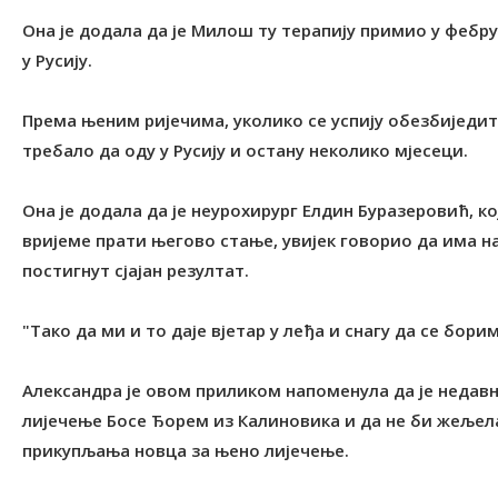
Она је додала да је Милош ту терапију примио у фебр
у Русију.
Према њеним ријечима, уколико се успију обезбиједи
требало да оду у Русију и остану неколико мјесеци.
Она је додала да је неурохирург Елдин Буразеровић, к
вријеме прати његово стање, увијек говорио да има нап
постигнут сјајан резултат.
"Тако да ми и то даје вјетар у леђа и снагу да се бор
Александра је овом приликом напоменула да је недавн
лијечење Босе Ђорем из Калиновика и да не би жељела
прикупљања новца за њено лијечење.