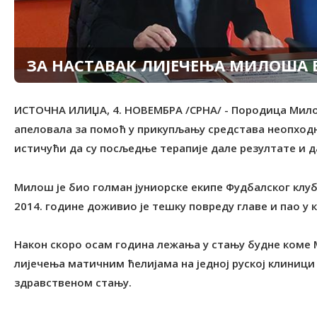
ЗА НАСТАВАК ЛИЈЕЧЕЊА МИЛОША 
ИСТОЧНА ИЛИЏА, 4. НОВЕМБРА /СРНА/ - Породица Мило
апеловала за помоћ у прикупљању средстава неопходни
истичући да су посљедње терапије дале резултате и да
Милош је био голман јуниорске екипе Фудбалског клуба
2014. године доживио је тешку повреду главе и пао у 
Након скоро осам година лежања у стању будне коме М
лијечења матичним ћелијама на једној руској клиници
здравственом стању.