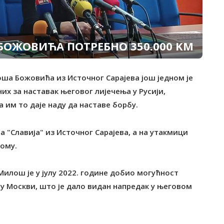
БОЖОВИЋА ПОТРЕБНО 350.000 KM
ша Божовића из Источног Сарајева још једном је
х за наставак његовог лијечења у Русији,
 им то даје наду да наставе борбу.
 "Славија" из Источног Сарајева, а на утакмици
кому.
илош је у јулу 2022. године добио могућност
 у Москви, што је дало видан напредак у његовом