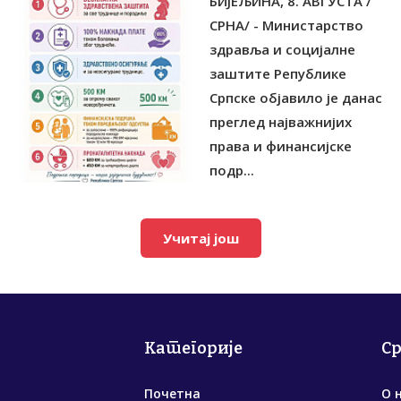
БИЈЕЉИНА, 8. АВГУСТА /
СРНА/ - Министарство
здравља и социјалне
заштите Републике
Српске објавило је данас
преглед најважнијих
права и финансијске
подр...
Учитај још
Категорије
С
Почетна
О 