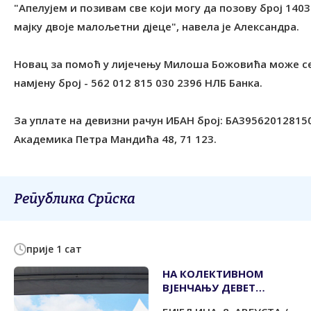
"Апелујем и позивам све који могу да позову број 140
мајку двоје малољетни дјеце", навела је Александра.
Новац за помоћ у лијечењу Милоша Божовића може се 
намјену број - 562 012 815 030 2396 НЛБ Банка.
За уплате на девизни рачун ИБАН број: БА3956201281
Академика Петра Мандића 48, 71 123.
Република Српска
прије 1 сат
НА КОЛЕКТИВНОМ
ВЈЕНЧАЊУ ДЕВЕТ
ПАРОВА