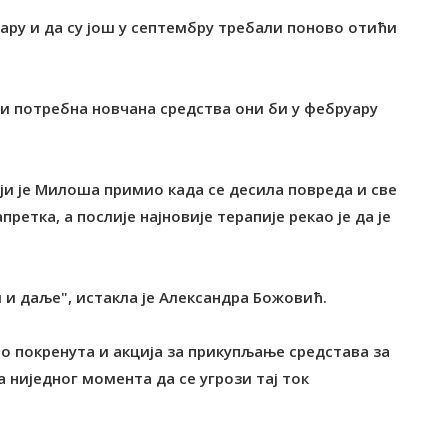
уару и да су још у септембру требали поново отићи
ти потребна новчана средства они би у фебруару
оји је Милоша примио када се десила повреда и све
ретка, а послије најновије терапије рекао је да је
им и даље", истакла је Александра Божовић.
о покренута и акција за прикупљање средстава за
 ниједног момента да се угрози тај ток