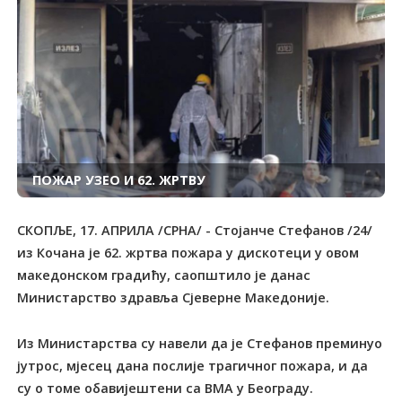
ПОЖАР УЗЕО И 62. ЖРТВУ
СКОПЉЕ, 17. АПРИЛА /СРНА/ - Стојанче Стефанов /24/
из Кочана је 62. жртва пожара у дискотеци у овом
македонском градићу, саопштило је данас
Министарство здравља Сјеверне Македоније.
Из Министарства су навели да је Стефанов преминуо
јутрос, мјесец дана послије трагичног пожара, и да
су о томе обавијештени са ВМА у Београду.