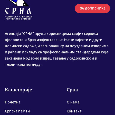
ЗА ДОПИСНИКЕ
Агенција "СРНА" пружа корисницима својих сервиса
цјеловито и брзо извјештавање. Њене вијести и други
новински садржаји засновани су на поузданим изворима
и рађени у складу са професионалним стандардима које
захтијева модерно извјештавање у садржинском и
техничком погледу.
Категорије
Срна
Почетна
О нама
Српска памти
Контакт