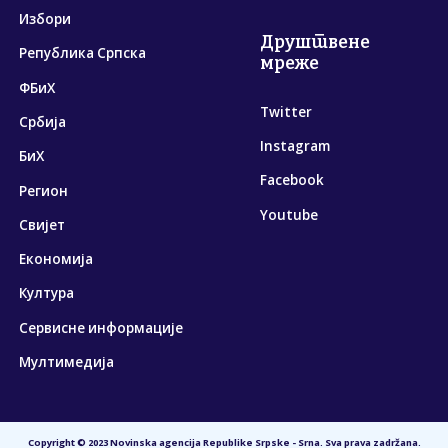
Избори
Друштвене
Република Српска
мреже
ФБиХ
Twitter
Србија
Instagram
БиХ
Facebook
Регион
Youtube
Свијет
Економија
Култура
Сервисне информације
Мултимедија
Copyright © 2023 Novinska agencija Republike Srpske - Srna. Sva prava zadržana.