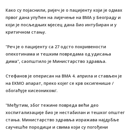
Како су појаснили, ријеч је о пацијенту који је одмах
првог дана упућен на лијечење на ВМА у Београду и
који је посљедњих мјесец дана био интубиран и у
критичном стању.
"Реч је о пацијенту са 27 одсто покривености
опекотинама и тешким повредама од удисања
дима", саопштило је Министарство здравља.
Стефанов је оперисан на ВМА 4. априла и стављен је
на ЕКМО апарат, преко којег се крв оксигенише /
обогаћује кисеоником/.
"Међутим, због тежине повреда већи део
хоспитализације био је нестабилан и тешког општег
стања. Министарство здравља изражава најдубље
саучешће породици и свима који су погођени