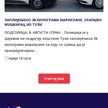
ЗАПЛИЈЕЊЕНО 38 КИЛОГРАМА МАРИХУАНЕ, УХАПШЕН
МУШКАРАЦ ИЗ ТУЗИ
ПОДГОРИЦА, 8. АВГУСТА /СРНА/ - Полиција је у
Цијевни на подручју општине Tузи заплијенила 38
килограма марихуане за коју се сумња да је
прокријумчарен...
прије 18 сати
Учитај још