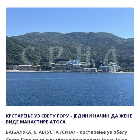
KРСТАРЕЊЕ УЗ СВЕТУ ГОРУ - ЈЕДИНИ НАЧИН ДА ЖЕНЕ
ВИДЕ МАНАСТИРЕ АТОСА
БАЊАЛУКА, 9. АВГУСТА /СРНА/ - Крстарење уз обалу
Свете Горе из грчког мјеста Уранополис један је од