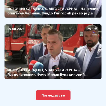
ИСТОЧНО САРАЈЕВО, 5. АВГУСТА /СРНА/ - Начелник
општине Челинац Владо Глигорић рекао је да ће
ново возило значајно побољшати безбједност
грађана и омогућити брже и ефикасније
интервенције.
05.08.2026
1m 19s
ИСТОЧНО САРАЈЕВО, 5. АВГУСТА /СРНА/ -
Градоначелник Фоче Милан Вукадиновић
захвалио је Влади Републике Српске и
Републичкој управи цивилне заштите, истичући
да ће ново возило значајно унаприједити
капацитете Територијалне ватрогасно-
Погледај све
спасилачке јединице.