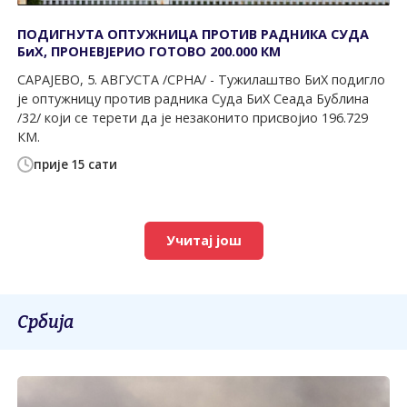
ПОДИГНУТА ОПТУЖНИЦА ПРОТИВ РАДНИКА СУДА
БиХ, ПРОНЕВЈЕРИО ГОТОВО 200.000 КМ
САРАЈЕВО, 5. АВГУСТА /СРНА/ - Тужилаштво БиХ подигло
је оптужницу против радника Суда БиХ Сеада Бублина
/32/ који се терети да је незаконито присвојио 196.729
КМ.
прије 15 сати
Учитај још
Србија