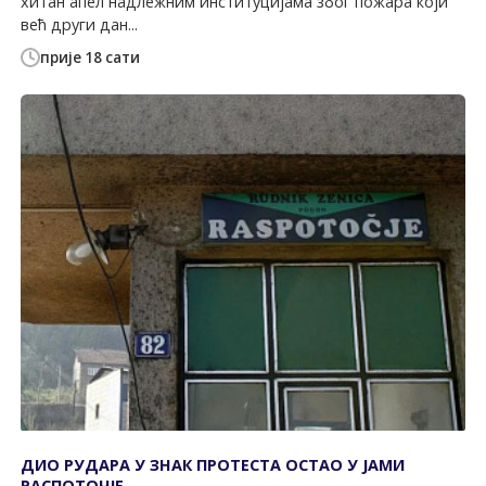
хитан апел надлежним институцијама због пожара који
већ други дан...
прије 18 сати
ДИО РУДАРА У ЗНАК ПРОТЕСТА ОСТАО У ЈАМИ
РАСПОТОЧЈЕ