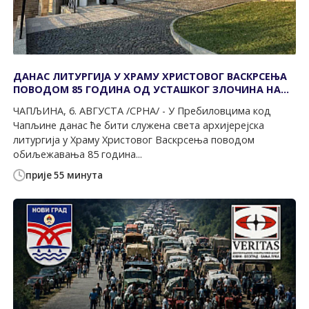
ДАНАС ЛИТУРГИЈА У ХРАМУ ХРИСТОВОГ ВАСКРСЕЊА
ПОВОДОМ 85 ГОДИНА ОД УСТАШКОГ ЗЛОЧИНА НАД
СРБИМА
ЧАПЉИНА, 6. АВГУСТА /СРНА/ - У Пребиловцима код
Чапљине данас ће бити служена света архијерејска
литургија у Храму Христовог Васкрсења поводом
обиљежавања 85 година...
прије 55 минута