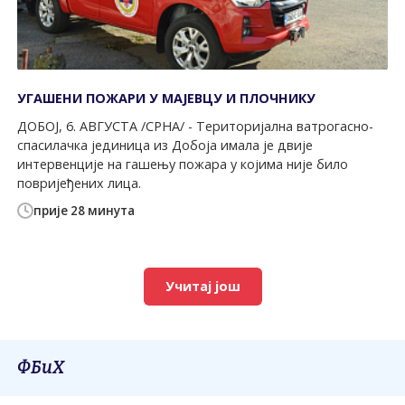
УГАШЕНИ ПОЖАРИ У МАЈЕВЦУ И ПЛОЧНИКУ
ДОБОЈ, 6. АВГУСТА /СРНА/ - Територијална ватрогасно-
спасилачка јединица из Добоја имала је двије
интервенције на гашењу пожара у којима није било
повријеђених лица.
прије 28 минута
Учитај још
ФБиХ