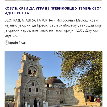
КОВИЋ: СРБИ ДА УГРАДЕ ПРЕБИЛОВЦЕ У ТЕМЕЉ СВОГ
ИДЕНТИТЕТА
БЕОГРАД, 6. АВГУСТА /СРНА/ - Историчар Милош Ковић
изјавио је Срни да Пребиловци симболизују геноцид који
је српски народ претрпио на територији НДХ у Другом
свјетск...
прије 1 сат