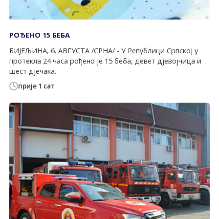
РОЂЕНО 15 БЕБА
БИЈЕЉИНА, 6. АВГУСТА /СРНА/ - У Републици Српској у
протекла 24 часа рођено је 15 беба, девет дјевојчица и
шест дјечака.
прије 1 сат