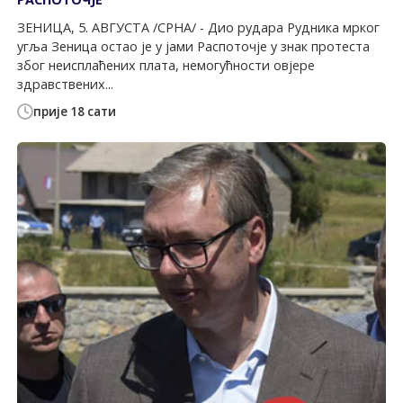
ЗЕНИЦА, 5. АВГУСТА /СРНА/ - Дио рудара Рудника мрког
угља Зеница остао је у јами Распоточје у знак протеста
због неисплаћених плата, немогућности овјере
здравствених...
прије 18 сати