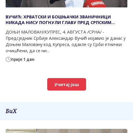
ВУЧИЋ: ХРВАТСКИ И БОШЊАЧКИ ЗВАНИЧНИЦИ
НИКАДА НИСУ ПОГНУЛИ ГЛАВУ ПРЕД СРПСКИМ
ЖРТВАМА
ДОЊИ МАЛОВАН/КУПРЕС, 4. АВГУСТА /СРНА/ -
Предсједник Србије Александар Вучић изјавио је данас у
Доњем Маловану код Купреса, одакле су Срби етнички
очишћени, да се ни...
прије 1 дан
Учитај још
БиХ