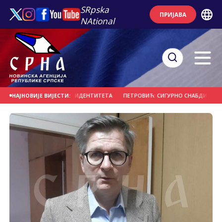
SRpska
ПРИЈАВА
NAtional
Љ СВОГ ИДЕНТИТЕТА
ПЕТРОВИЋ: СИГУРНО СНАБДИЈЕВАЊЕ ПОТРОШАЧА
НАЈНОВИЈЕ ВИЈЕСТИ: