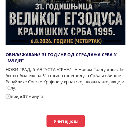
ОБИЉЕЖАВАЊЕ 31 ГОДИНЕ ОД СТРАДАЊА СРБА У
"ОЛУЈИ"
НОВИ ГРАД, 6. АВГУСТА /СРНА/ - У Новом Граду данас ће
бити обиљежена 31 година од егзодуса Срба из бивше
Републике Српске Крајине у хрватској злочиначкој акцији
"Олу...
прије 37 минута
Учитај још