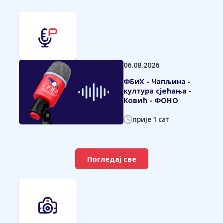
06.08.2026
ФБиХ - Чапљина -
култура сјећања -
Ковић - ФОНО
прије 1 сат
Погледај све