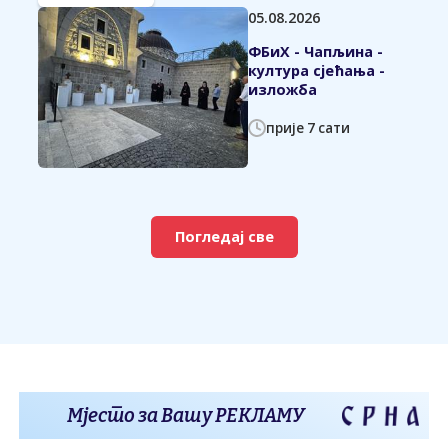
05.08.2026
ФБиХ - Чапљина -
култура сјећања -
изложба
прије 7 сати
Погледај све
Мјесто за Вашу РЕКЛАМУ