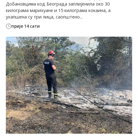
Добановцима код Београда заплијенила око 30
килограма марихуане и 15 килограма кокаина, а
ухапшена су три лица, саопштено...
прије 14 сати