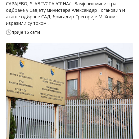
САРАЈЕВО, 5. АВГУСТА /СРНА/ - Замјеник министра
одбране у Савјету министара Александар Гогановић и
аташе одбране САД, бригадир Грегорије М. Холмс
изразили су током...
прије 15 сати