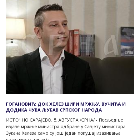
ГОГАНОВИЋ: ДОК ХЕЛЕЗ ШИРИ МРЖЊУ, ВУЧИЋА И
ДОДИКА ЧУВА ЉУБАВ СРПСКОГ НАРОДА
ИСТОЧНО САРАЈЕВО, 5. АВГУСТА /СРНА/ - Посљедње
изјаве мржње министра одбране у Савјету министара
Зукана Хелеза само су још један покушај изазивања
политичких тензија...