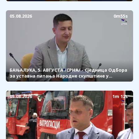
Стевандић рекао је да је скупштински Одбор за
уставна питања данас усвојио закључак у
складу с којим ће Српска у наредном периоду
05.08.2026
0m55s
инсистирати на поништавању свих одлука
високог представника у БиХ за које не постоји
претходна сагласност Републике.
БАЊАЛУКА, 5. АВГУСТА /СРНА/ - Сједница Одбора
за уставна питања Народне скупштине у
Бањалуци.
05.08.2026
1m 12s