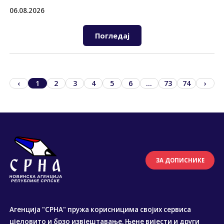
06.08.2026
Погледај
‹
1
2
3
4
5
6
...
73
74
›
ЗА ДОПИСНИКЕ
Агенција "СРНА" пружа корисницима својих сервиса
цјеловито и брзо извјештавање. Њене вијести и други