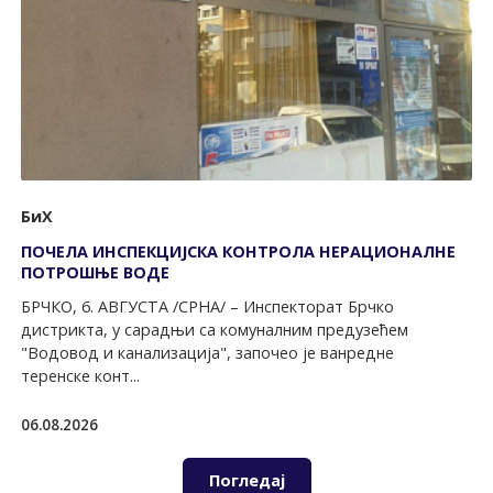
БиХ
ПОЧЕЛА ИНСПЕКЦИЈСКА КОНTРОЛА НЕРАЦИОНАЛНЕ
ПОTРОШЊЕ ВОДЕ
БРЧКО, 6. АВГУСTА /СРНА/ – Инспекторат Брчко
дистрикта, у сарадњи са комуналним предузећем
"Водовод и канализација", започео је ванредне
теренске конт...
06.08.2026
Погледај