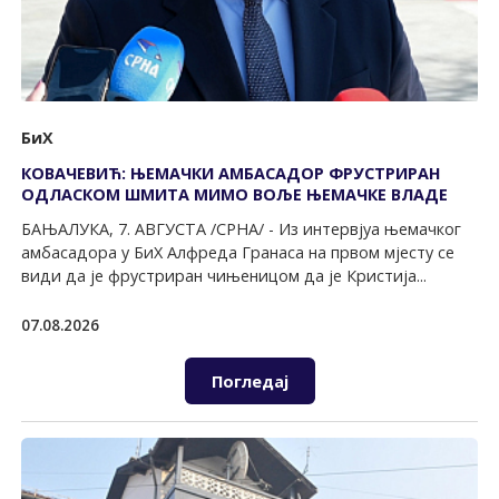
БиХ
КОВАЧЕВИЋ: ЊЕМАЧКИ АМБАСАДОР ФРУСТРИРАН
ОДЛАСКОМ ШМИТА МИМО ВОЉЕ ЊЕМАЧКЕ ВЛАДЕ
БАЊАЛУКА, 7. АВГУСТА /СРНА/ - Из интервјуа њемачког
амбасадора у БиХ Алфреда Гранаса на првом мјесту се
види да је фрустриран чињеницом да је Кристија...
07.08.2026
Погледај