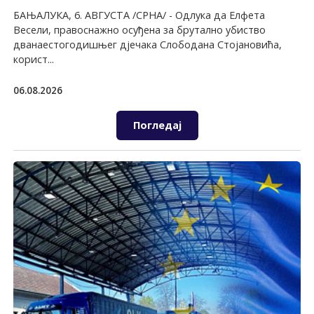
БАЊАЛУКА, 6. АВГУСТА /СРНА/ - Одлука да Елфета
Весели, правоснажно осуђена за брутално убиство
дванаестогодишњег дјечака Слободана Стојановића,
корист...
06.08.2026
Погледај