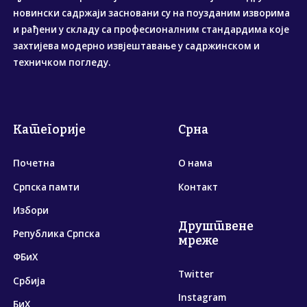
новински садржаји засновани су на поузданим изворима
и рађени у складу са професионалним стандардима које
захтијева модерно извјештавање у садржинском и
техничком погледу.
Категорије
Срна
Почетна
О нама
Српска памти
Контакт
Избори
Друштвене
Република Српска
мреже
ФБиХ
Twitter
Србија
Instagram
БиХ