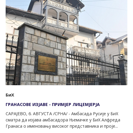
БиХ
ГРАНАСОВЕ ИЗЈАВЕ - ПРИМЈЕР ЛИЦЕМЈЕРЈА
САРАЈЕВО, 6. АВГУСТА /СРНА/ - Амбасада Русије у БиХ
сматра да изјава амбасадора Њемачке у БиХ Алфреда
Гранаса о именовању високог представника и проје...