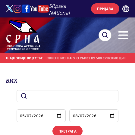
SRpska
ПРИЈАВА
NAtional
 БЕОГРАДУ ДА ПОКРЕНЕ ИСТРАГУ О УБИСТВУ 500 СРПСКИХ ЦИВИЛА НА БАНИЈИ
НАЈНОВИЈЕ ВИЈЕСТИ:
БИХ
ПРЕТРАГА