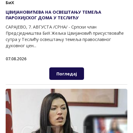
БиХ
ЦВИЈАНОВИЋЕВА НА ОСВЕШТАЊУ ТЕМЕЉА
ПАРОХИЈСКОГ ДОМА У ТЕСЛИЋУ
САРАЈЕВО, 7. АВГУСТА /СРНА/ - Српски члан
Предсједништва БиХ Жељка Цвијановић присуствоваће
сутра у Теслићу освештању темеља православног
духовног цен...
07.08.2026
Погледај