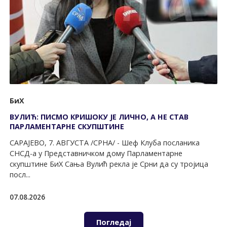
БиХ
ВУЛИЋ: ПИСМО КРИШОКУ ЈЕ ЛИЧНО, А НЕ СТАВ
ПАРЛАМЕНТАРНЕ СКУПШТИНЕ
САРАЈЕВО, 7. АВГУСТА /СРНА/ - Шеф Клуба посланика
СНСД-а у Представничком дому Парламентарне
скупштине БиХ Сања Вулић рекла је Срни да су тројица
посл...
07.08.2026
Погледај