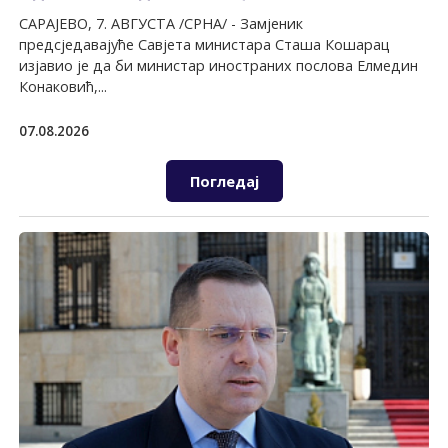
САРАЈЕВО, 7. АВГУСТА /СРНА/ - Замјеник
предсједавајуће Савјета министара Сташа Кошарац
изјавио је да би министар иностраних послова Елмедин
Конаковић,...
07.08.2026
Погледај