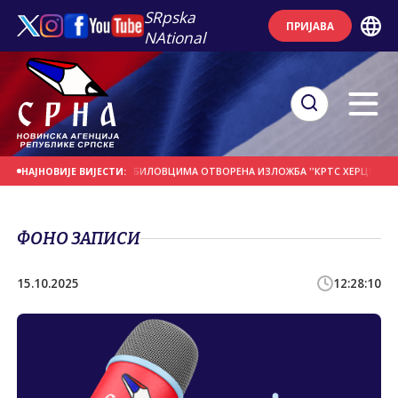
SRpska
ПРИЈАВА
NAtional
 ДАНАШЊИ ДАН
У ПРЕБИЛОВЦИМА ОTВОРЕНА ИЗЛОЖБА ''КРTС ХЕРЦЕГОВАЧК
НАЈНОВИЈЕ ВИЈЕСТИ:
ФОНО ЗАПИСИ
15.10.2025
12:28:10