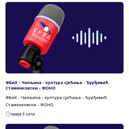
ФБиХ - Чапљина - култура сјећања - Ђурђевић
Стаменковски - ФОНО
ФБиХ - Чапљина - култура сјећања - Ђурђевић
Стаменковски - ФОНО
прије 5 сати