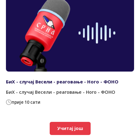
БиХ - случај Весели - реаговање - Ного - ФОНО
БиХ - случај Весели - реаговање - Ного - ФОНО
прије 10 сати
Учитај још