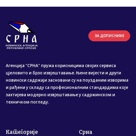
ЗА ДОПИСНИКЕ
Агенција "СРНА" пружа корисницима својих сервиса
цјеловито и брзо извјештавање. Њене вијести и други
новински садржаји засновани су на поузданим изворима
и рађени у складу са професионалним стандардима које
захтијева модерно извјештавање у садржинском и
техничком погледу.
Категорије
Срна