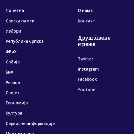
Почетна
О нама
Српска памти
Контакт
Избори
Друштвене
Република Српска
мреже
ФБиХ
Twitter
Србија
Instagram
БиХ
Facebook
Регион
Youtube
Свијет
Економија
Култура
Сервисне информације
Мултимедија