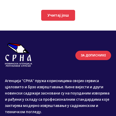
Учитај још
ЗА ДОПИСНИКЕ
Агенција "СРНА" пружа корисницима својих сервиса
цјеловито и брзо извјештавање. Њене вијести и други
новински садржаји засновани су на поузданим изворима
и рађени у складу са професионалним стандардима које
захтијева модерно извјештавање у садржинском и
техничком погледу.