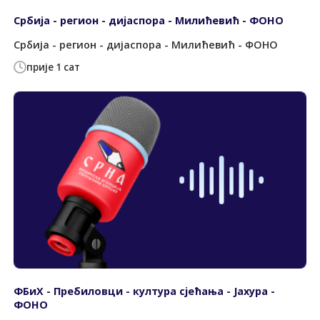
Србија - регион - дијаспора - Милићевић - ФОНО
Србија - регион - дијаспора - Милићевић - ФОНО
прије 1 сат
ФБиХ - Пребиловци - култура сјећања - Јахура -
ФОНО