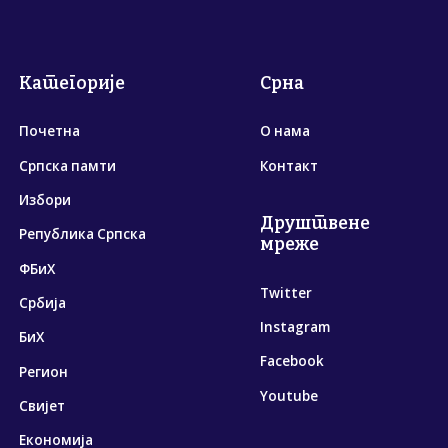
Категорије
Срна
Почетна
О нама
Српска памти
Контакт
Избори
Друштвене
Република Српска
мреже
ФБиХ
Twitter
Србија
Instagram
БиХ
Facebook
Регион
Youtube
Свијет
Економија