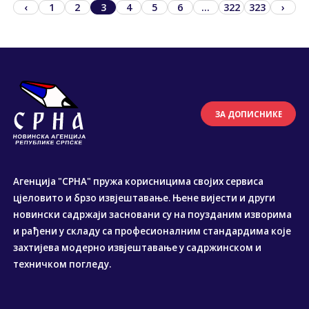
‹
1
2
3
4
5
6
...
322
323
›
ЗА ДОПИСНИКЕ
Агенција "СРНА" пружа корисницима својих сервиса
цјеловито и брзо извјештавање. Њене вијести и други
новински садржаји засновани су на поузданим изворима
и рађени у складу са професионалним стандардима које
захтијева модерно извјештавање у садржинском и
техничком погледу.