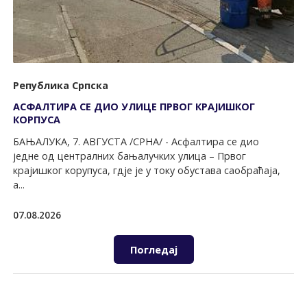
Република Српска
АСФАЛТИРА СЕ ДИО УЛИЦЕ ПРВОГ КРАЈИШКОГ
КОРПУСА
БАЊАЛУКА, 7. АВГУСТА /СРНА/ - Асфалтира се дио
једне од централних бањалучких улица – Првог
крајишког корупуса, гдје је у току обустава саобраћаја,
а...
07.08.2026
Погледај