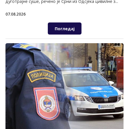
дуготрајне суше, речено је Срни из Одсјека цивилне з...
07.08.2026
Погледај