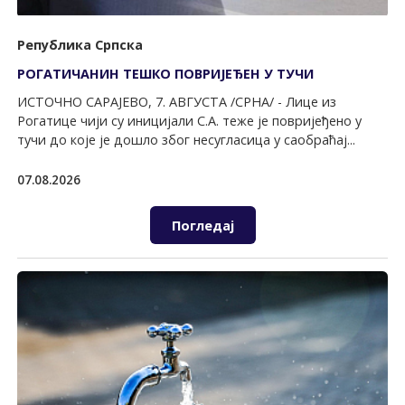
Република Српска
РОГАТИЧАНИН ТЕШКО ПОВРИЈЕЂЕН У ТУЧИ
ИСТОЧНО САРАЈЕВО, 7. АВГУСТА /СРНА/ - Лице из
Рогатице чији су иницијали С.А. теже је повријеђено у
тучи до које је дошло због несугласица у саобраћај...
07.08.2026
Погледај