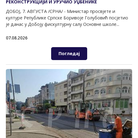
РЕКОНСТРУКЦИЈИ И УРУЧИО УЏБЕНИКЕ
ДОБОЈ, 7. АВГУСТА /СРНА/ - Министар просвјете и
културе Републике Српске Боривоје Голубовић посјетио
је данас у Добоју фискултурну салу Основне школе...
07.08.2026
Погледај