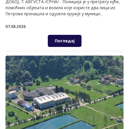
ДОБОЈ, 7. АВГУСТА /СРНА/ - Полиција је у претресу куће,
помоћних објеката и возила које користе два лица из
Петрова пронашла и одузела оружје у муници...
07.08.2026
Погледај