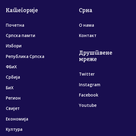
Категорије
Срна
Почетна
О нама
Српска памти
Контакт
Избори
Друштвене
Република Српска
мреже
ФБиХ
Twitter
Србија
Instagram
БиХ
Facebook
Регион
Youtube
Свијет
Економија
Култура