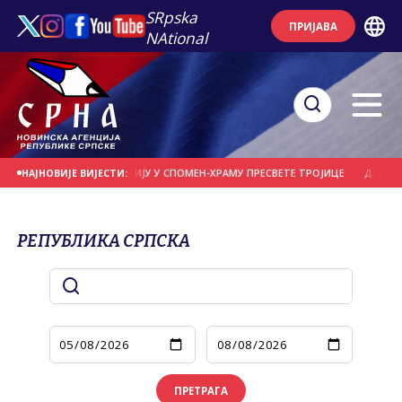
SRpska
ПРИЈАВА
NAtional
СЛУЖИ ЛИТУРГИЈУ У СПОМЕН-ХРАМУ ПРЕСВЕТЕ ТРОЈИЦЕ
ДАНАС НАОБЛАЧЕ
НАЈНОВИЈЕ ВИЈЕСТИ:
РЕПУБЛИКА СРПСКА
ПРЕТРАГА