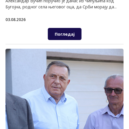
Александар Вучић поручио је данас из Чипуљића код
Бугојна, родног села његовог оца, да Срби морају да...
03.08.2026
Погледај