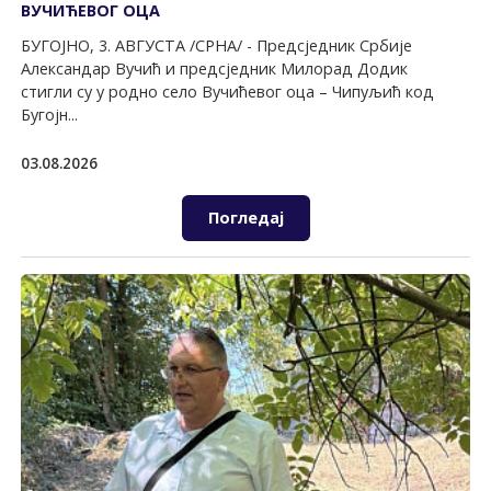
ВУЧИЋЕВОГ ОЦА
БУГОЈНО, 3. АВГУСТА /СРНА/ - Предсједник Србије
Александар Вучић и предсједник Милорад Додик
стигли су у родно село Вучићевог оца – Чипуљић код
Бугојн...
03.08.2026
Погледај