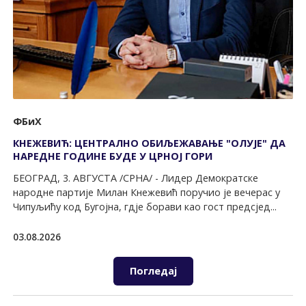
ФБиХ
КНЕЖЕВИЋ: ЦЕНТРАЛНО ОБИЉЕЖАВАЊЕ "ОЛУЈЕ" ДА
НАРЕДНЕ ГОДИНЕ БУДЕ У ЦРНОЈ ГОРИ
БЕОГРАД, 3. АВГУСТА /СРНА/ - Лидер Демократске
народне партије Милан Кнежевић поручио је вечерас у
Чипуљићу код Бугојна, гдје борави као гост предсјед...
03.08.2026
Погледај