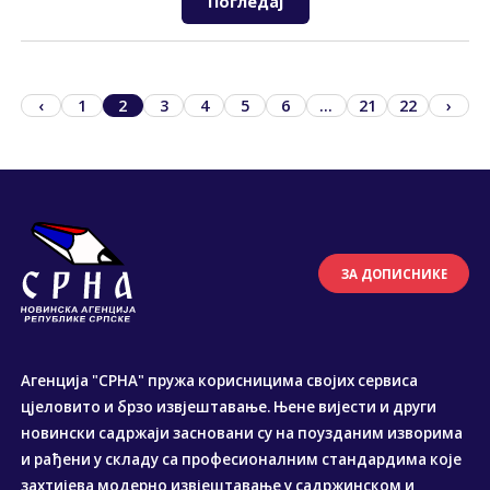
Погледај
‹
1
2
3
4
5
6
...
21
22
›
ЗА ДОПИСНИКЕ
Агенција "СРНА" пружа корисницима својих сервиса
цјеловито и брзо извјештавање. Њене вијести и други
новински садржаји засновани су на поузданим изворима
и рађени у складу са професионалним стандардима које
захтијева модерно извјештавање у садржинском и