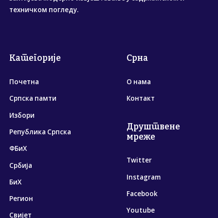
техничком погледу.
Категорије
Срна
Почетна
О нама
Српска памти
Контакт
Избори
Друштвене
Република Српска
мреже
ФБиХ
Twitter
Србија
Instagram
БиХ
Facebook
Регион
Youtube
Свијет