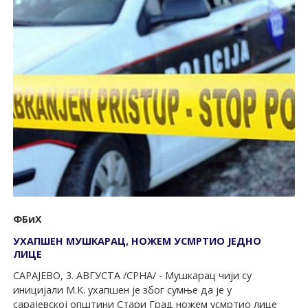
ФБиХ
УХАПШЕН МУШКАРАЦ, НОЖЕМ УСМРТИО ЈЕДНО
ЛИЦЕ
САРАЈЕВО, 3. АВГУСТА /СРНА/ - Мушкарац чији су
иницијали М.К. ухапшен је због сумње да је у
сарајевској општини Стари Град ножем усмртио лице