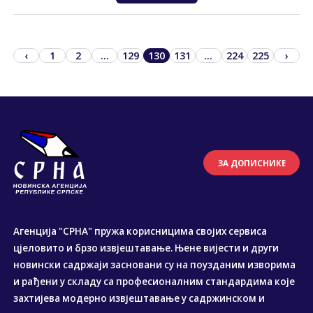
‹
1
2
...
129
130
131
...
224
225
›
ЗА ДОПИСНИКЕ
Агенција "СРНА" пружа корисницима својих сервиса
цјеловито и брзо извјештавање. Њене вијести и други
новински садржаји засновани су на поузданим изворима
и рађени у складу са професионалним стандардима које
захтијева модерно извјештавање у садржинском и