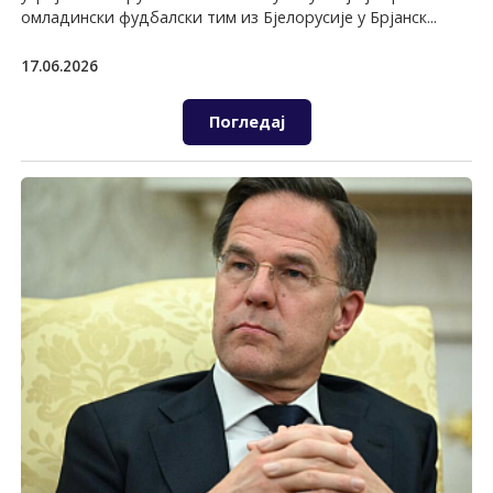
омладински фудбалски тим из Бјелорусије у Брјанск...
17.06.2026
Погледај