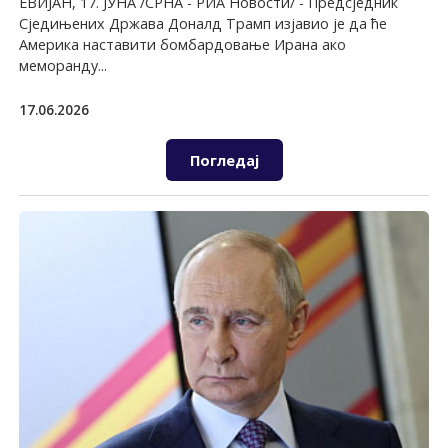
ЕВИЈАН, 17. ЈУНА /СРНА - РИА Новости/ - Предсједник
Сједињених Држава Доналд Трамп изјавио је да ће
Америка наставити бомбардовање Ирана ако
меморанду...
17.06.2026
Погледај