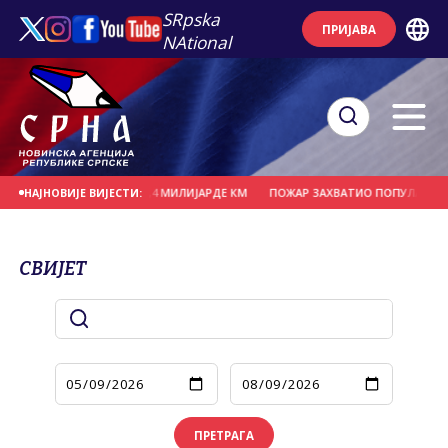
SRpska
ПРИЈАВА
NAtional
ТРИ ГОДИНЕ 7,4 МИЛИЈАРДЕ КМ
ПОЖАР ЗАХВАТИО ПОПУЛАРНИ ПАРК ПРИРО
НАЈНОВИЈЕ ВИЈЕСТИ:
СВИЈЕТ
ПРЕТРАГА