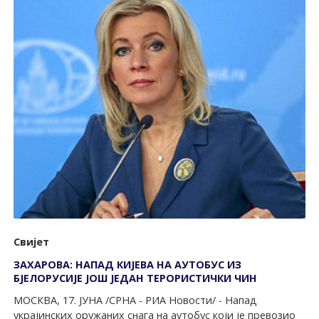
Свијет
ЗАХАРОВА: НАПАД КИЈЕВА НА АУТОБУС ИЗ
БЈЕЛОРУСИЈЕ ЈОШ ЈЕДАН ТЕРОРИСТИЧКИ ЧИН
МОСКВА, 17. ЈУНА /СРНА - РИА Новости/ - Напад
украјинских оружаних снага на аутобус који је превозио