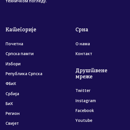
техничком погледу.
Категорије
Срна
Почетна
О нама
Српска памти
Контакт
Избори
Друштвене
Република Српска
мреже
ФБиХ
Twitter
Србија
Instagram
БиХ
Facebook
Регион
Youtube
Свијет