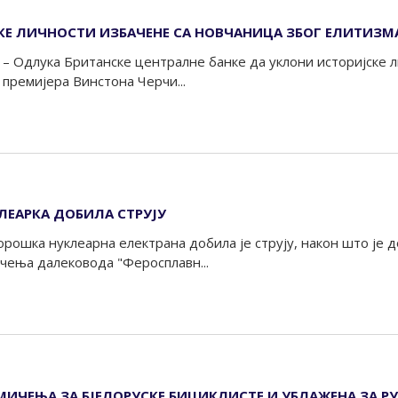
СКЕ ЛИЧНОСТИ ИЗБАЧЕНЕ СА НОВЧАНИЦА ЗБОГ ЕЛИТИЗМ
– Одлука Британске централне банке да уклони историјске л
премијера Винстона Черчи...
ЛЕАРКА ДОБИЛА СТРУЈУ
порошка нуклеарна електрана добила је струју, након што је
чења далековода "Феросплавн...
МИЧЕЊА ЗА БЈЕЛОРУСКЕ БИЦИКЛИСТЕ И УБЛАЖЕНА ЗА РУ