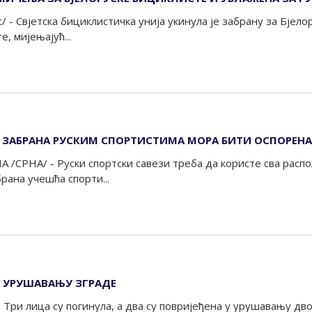
с/ - Свјетска бициклистичка унија укинула је забрану за Бјел
, мијењајућ...
 ЗАБРАНА РУСКИМ СПОРТИСТИМА МОРА БИТИ ОСПОРЕНА
 /СРНА/ - Руски спортски савези треба да користе сва расп
рана учешћа спорти...
 УРУШАВАЊУ ЗГРАДЕ
 Tри лица су погинула, а два су повријеђена у урушавању дв