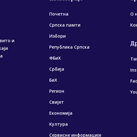
Почетна
О 
Српска памти
Ко
Избори
вито и
Д
Република Српска
жаји
са
ФБиХ
Tw
Србија
In
БиХ
Fa
Регион
Yo
Свијет
Економија
Култура
Сервисне информације