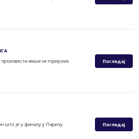
НГА
и произвести више историјских
Погледај
он што је у финалу у Паризу
Погледај