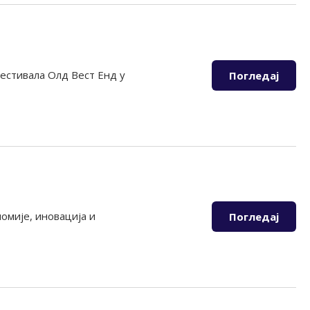
естивала Олд Вест Енд у
Погледај
омије, иновација и
Погледај