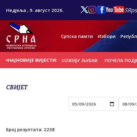
SRps
Недјеља , 9. август 2026.
Српска памти
Избори
Републ
НАЈНОВИЈЕ ВИЈЕСТИ:
Е ПОВЕРЕЊЕ У БОГА И БОЖИЈУ ЉУБАВ
ПОЧЕЛА ПОДЈЕЛА Б
СВИЈЕТ
Број резултата:
2238