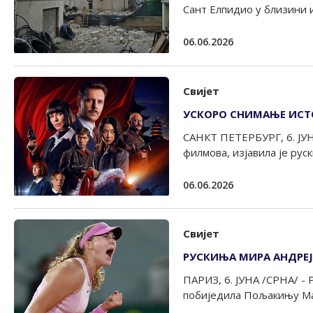
Сант Елпидио у близини ит
06.06.2026
Свијет
УСКОРО СНИМАЊЕ ИСТ
САНКТ ПЕТЕРБУРГ, 6. ЈУН
филмова, изјавила је руск
06.06.2026
Свијет
РУСКИЊА МИРА АНДРЕЈ
ПАРИЗ, 6. ЈУНА /СРНА/ - 
побиједила Пољакињу Мају