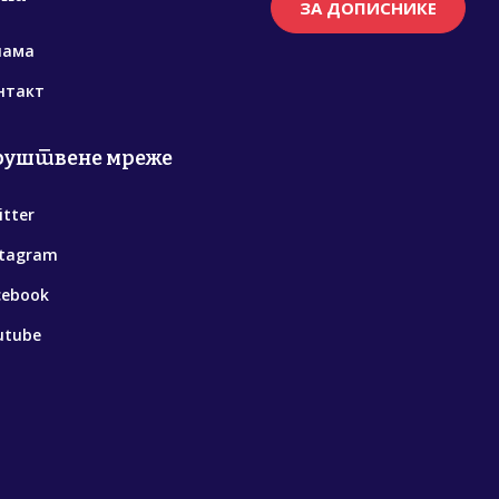
ЗА ДОПИСНИКЕ
нама
нтакт
руштвене мреже
itter
stagram
cebook
utube