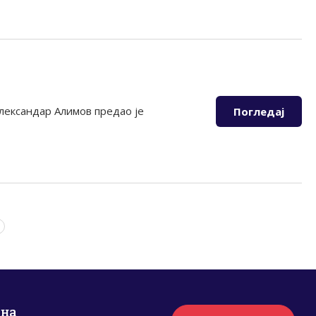
Александар Алимов предао је
Погледај
рна