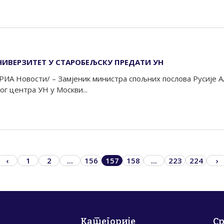
ИВЕРЗИТЕТ У СТАРОБЕЉСКУ ПРЕДАТИ УН
 РИА Новости/ – Замјеник министра спољних послова Русије 
 центра УН у Москви...
‹
1
2
...
156
157
158
...
223
224
›
Категорије
С