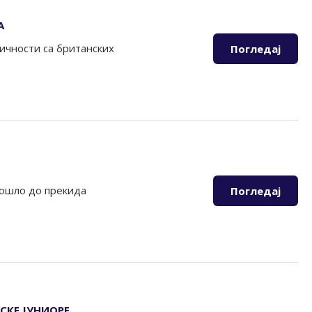
А
ичности са британских
Погледај
 дошло до прекида
Погледај
СКЕ ЈУНИОРЕ