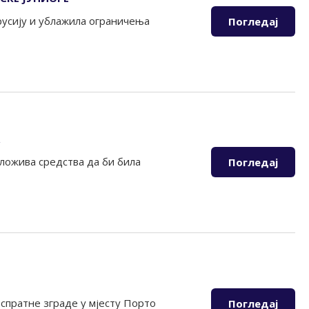
орусију и ублажила ограничења
Погледај
оложива средства да би била
Погледај
оспратне зграде у мјесту Порто
Погледај