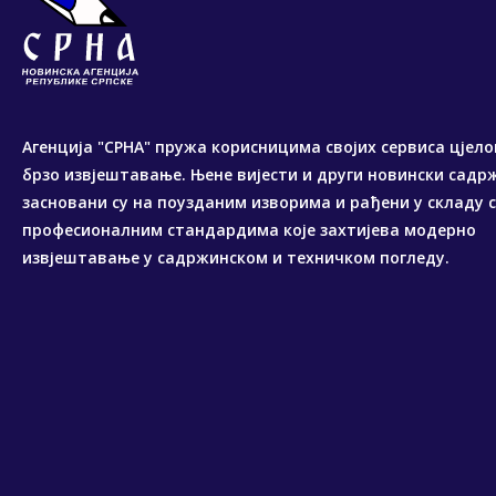
Агенција "СРНА" пружа корисницима својих сервиса цјело
брзо извјештавање. Њене вијести и други новински садр
засновани су на поузданим изворима и рађени у складу 
професионалним стандардима које захтијева модерно
извјештавање у садржинском и техничком погледу.