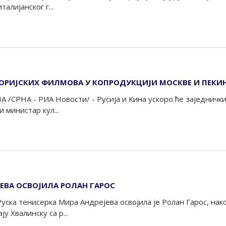
алијанског г...
ОРИЈСКИХ ФИЛМОВА У КОПРОДУКЦИЈИ МОСКВЕ И ПЕКИ
А /СРНА - РИА Новости/ - Русија и Кина ускоро ће заједничк
и министар кул...
ЕВА ОСВОЈИЛА РОЛАН ГАРОС
Руска тенисерка Мира Андрејева освојила је Ролан Гарос, нак
 Хвалинску са р...