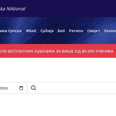
ka NAtional
ика Српска
ФБиХ
Србија
БиХ
Регион
Свијет
Еконо
ЕСПЛАТНИХ УЏБЕНИКА ЗА ВИШЕ ОД 80.000 УЧЕНИКА
И С