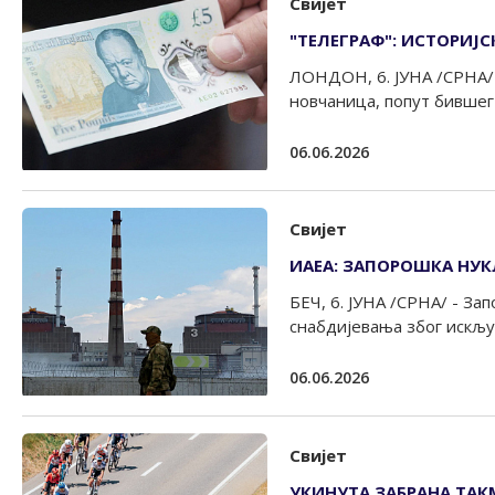
Свијет
"ТЕЛЕГРАФ": ИСТОРИЈ
ЛОНДОН, 6. ЈУНА /СРНА/ 
новчаница, попут бившег 
06.06.2026
Свијет
ИАЕА: ЗАПОРОШКА НУК
БЕЧ, 6. ЈУНА /СРНА/ - За
снабдијевања због искљу
06.06.2026
Свијет
УКИНУТА ЗАБРАНА ТАК