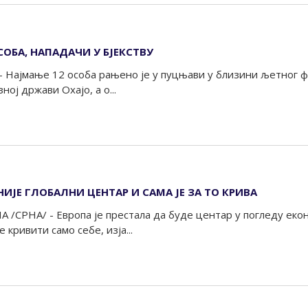
ОБА, НАПАДАЧИ У БЈЕКСТВУ
- Најмање 12 особа рањено је у пуцњави у близини љетног ф
ној држави Охајо, а о...
НИЈЕ ГЛОБАЛНИ ЦЕНТАР И САМА ЈЕ ЗА ТО КРИВА
 /СРНА/ - Европа је престала да буде центар у погледу екон
 кривити само себе, изја...