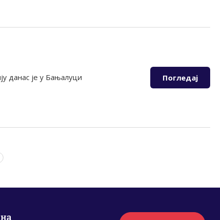
ју данас је у Бањалуци
Погледај
рна