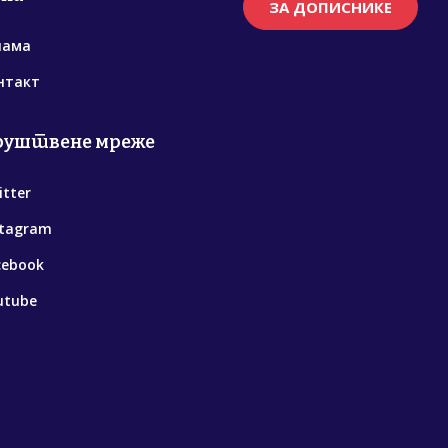
ЗА ДОПИСНИКЕ
нама
нтакт
руштвене мреже
itter
stagram
cebook
utube