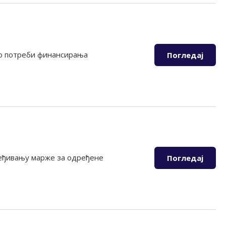
 о потреби финансирања
Погледај
ређивању марже за одређене
Погледај