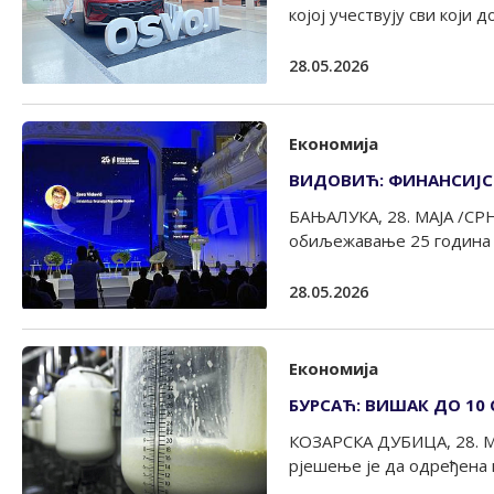
којој учествују сви који до 
28.05.2026
Економија
ВИДОВИЋ: ФИНАНСИЈСК
БАЊАЛУКА, 28. МАЈА /СРН
обиљежавање 25 година р
28.05.2026
Економија
БУРСАЋ: ВИШАК ДО 10
КОЗАРСКА ДУБИЦА, 28. МАЈ
рјешење је да одређена к