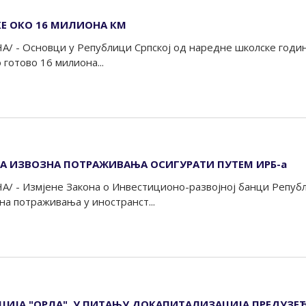
КЕ ОКО 16 МИЛИОНА КМ
А/ - Основци у Републици Српској од наредне школске годи
 готово 16 милиона...
А ИЗВОЗНА ПОТРАЖИВАЊА ОСИГУРАТИ ПУТЕМ ИРБ-а
А/ - Измјене Закона о Инвестиционо-развојној банци Репуб
а потраживања у иностранст...
ЦИЈА "ОРЛА", У ПИТАЊУ ДОКАПИТАЛИЗАЦИЈА ПРЕДУЗЕ