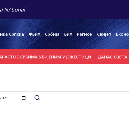
a NAtional
ика Српска
ФБиХ
Србија
БиХ
Регион
Свијет
Еконо
СТОС СРБИМА УБИЈЕНИМ У ЈЕЖЕСТИЦИ
ДАНАС СВЕТА ПЕТ