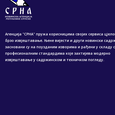
Агенција "СРНА" пружа корисницима својих сервиса цјело
брзо извјештавање. Њене вијести и други новински садр
засновани су на поузданим изворима и рађени у складу 
професионалним стандардима које захтијева модерно
извјештавање у садржинском и техничком погледу.