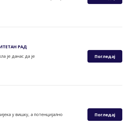
ИТЕТАН РАД
а је данас да је
Погледај
ијека у вишку, а потенцијално
Погледај