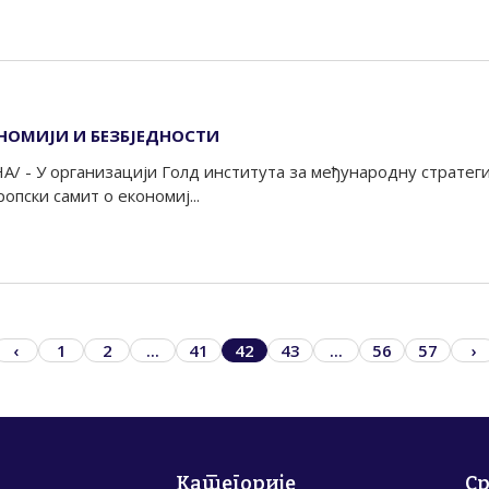
НОМИЈИ И БЕЗБЈЕДНОСТИ
А/ - У организацији Голд института за међународну стратеги
опски самит о економиј...
‹
1
2
...
41
42
43
...
56
57
›
Категорије
С