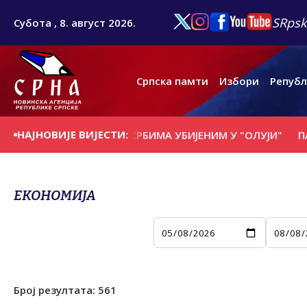
SRpsk
Субота , 8. август 2026.
Српска памти
Избори
Републ
НАЈНОВИЈЕ ВИЈЕСТИ:
ЕМ СЕЛИШTУ ПОМЕН СРБИМА УБИЈЕНИМ У "ОЛУЈИ"
ПАРА
ЕКОНОМИЈА
Број резултата:
561