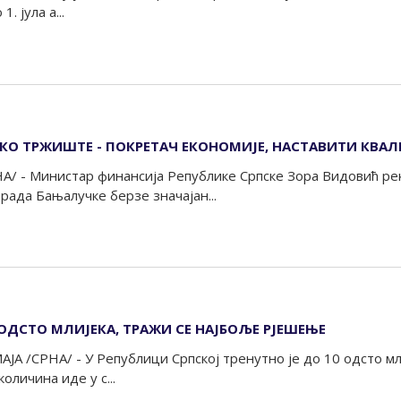
1. јула а...
О ТРЖИШТЕ - ПОКРЕТАЧ ЕКОНОМИЈЕ, НАСТАВИТИ КВАЛ
А/ - Министар финансија Републике Српске Зора Видовић рекл
ада Бањалучке берзе значајан...
 ОДСТО МЛИЈЕКА, ТРАЖИ СЕ НАЈБОЉЕ РЈЕШЕЊЕ
А /СРНА/ - У Републици Српској тренутно је до 10 одсто мл
оличина иде у с...