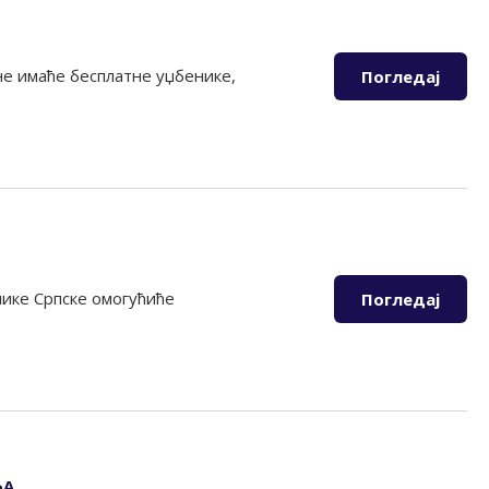
не имаће бесплатне уџбенике,
Погледај
лике Српске омогућиће
Погледај
ЋА