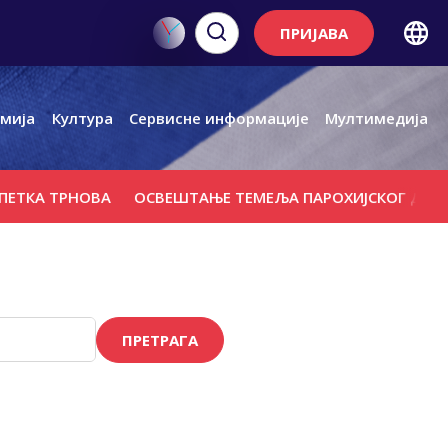
ПРИЈАВА
мија
Култура
Сервисне информације
Мултимедија
КА ТРНОВА
ОСВЕШТАЊЕ ТЕМЕЉА ПАРОХИЈСКОГ ДОМА, П
ПРЕТРАГА