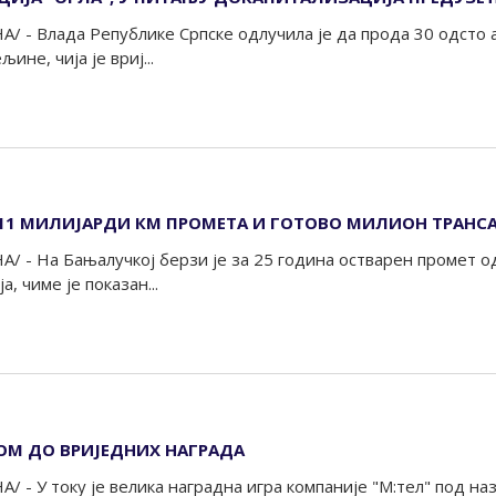
/ - Влада Републике Српске одлучила је да прода 30 одсто 
ине, чија је вриј...
 11 МИЛИЈАРДИ КМ ПРОМЕТА И ГОТОВО МИЛИОН ТРАНС
А/ - На Бањалучкој берзи је за 25 година остварен промет о
, чиме је показан...
ОМ ДО ВРИЈЕДНИХ НАГРАДА
/ - У току је велика наградна игра компаније "М:тел" под на