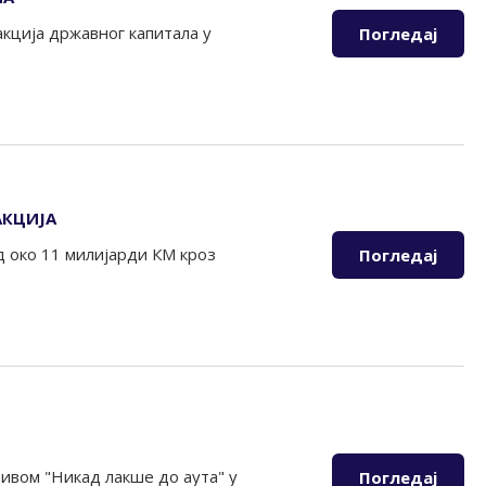
акција државног капитала у
Погледај
АКЦИЈА
д око 11 милијарди КМ кроз
Погледај
зивом "Никад лакше до аута" у
Погледај