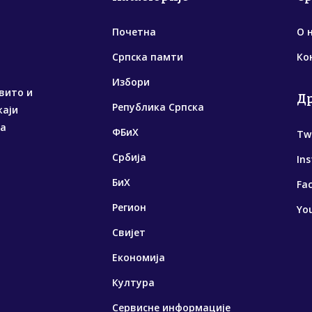
Почетна
О 
Српска памти
Ко
Избори
вито и
Д
Република Српска
жаји
са
ФБиХ
Tw
Србија
In
БиХ
Fa
Регион
Yo
Свијет
Економија
Култура
Сервисне информације