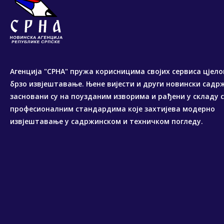
Агенција "СРНА" пружа корисницима својих сервиса цјело
брзо извјештавање. Њене вијести и други новински садр
засновани су на поузданим изворима и рађени у складу 
професионалним стандардима које захтијева модерно
извјештавање у садржинском и техничком погледу.