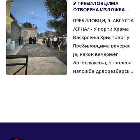
У ПРЕБИЛОВЦИМА
ОTВОРЕНА ИЗЛОЖБА
''КРTС ХЕРЦЕГОВАЧКИХ
ПРЕБИЛОВЦИ, 5. АВГУСТА
МУЧЕНИКА''
/СРНА/ - У порти Храма
Васкрсења Христовог у
Пребиловцима вечерас
је, након вечерњег
богослужења, отворена
изложба дрворезбарск...