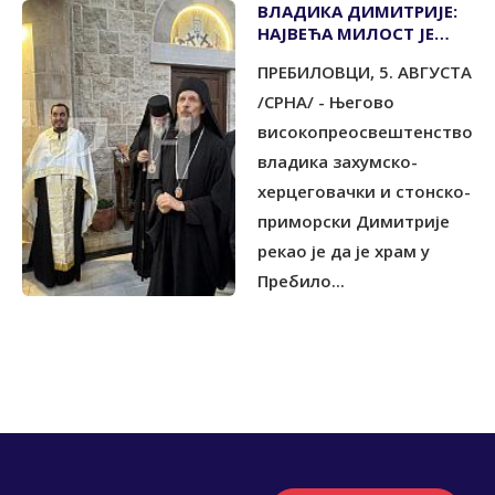
ВЛАДИКА ДИМИТРИЈЕ:
НАЈВЕЋА МИЛОСТ ЈЕ
ИСТРАЈАВАЊЕ У ИСТИНИ
ПРЕБИЛОВЦИ, 5. АВГУСТА
/СРНА/ - Његово
високопреосвештенство
владика захумско-
херцеговачки и стонско-
приморски Димитрије
рекао је да је храм у
Пребило...