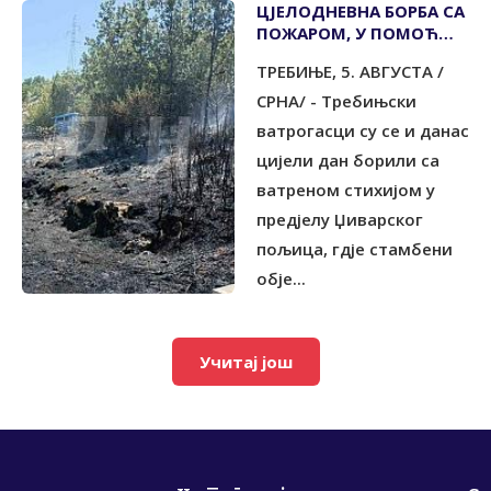
ЦЈЕЛОДНЕВНА БОРБА СА
ПОЖАРОМ, У ПОМОЋ
СТИГАО И ХЕЛИКОПЕТЕР
TРЕБИЊЕ, 5. АВГУСTА /
СРНА/ - Требињски
ватрогасци су се и данас
цијели дан борили са
ватреном стихијом у
предјелу Џиварског
пољица, гдје стамбени
обје...
Учитај још