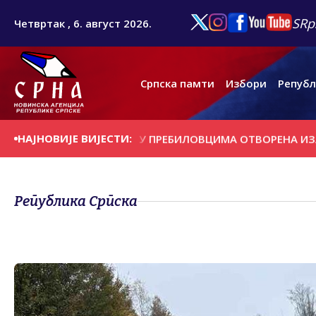
SRp
Четвртак , 6. август 2026.
Српска памти
Избори
Републ
НАЈНОВИЈЕ ВИЈЕСТИ:
А ДАНАШЊИ ДАН
У ПРЕБИЛОВЦИМА ОTВОРЕНА ИЗЛОЖБА '
Република Српска