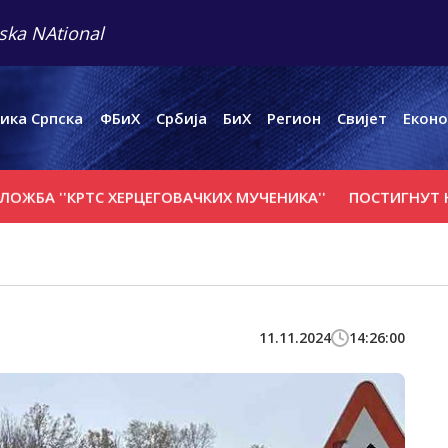
ska NAtional
ика Српска
ФБиХ
Србија
БиХ
Регион
Свијет
Еконо
'КРTС ХЕРЦЕГОВАЧКИХ МУЧЕНИКА''
ПОСТИГНУТ НАПРЕД
11.11.2024
14:26:00