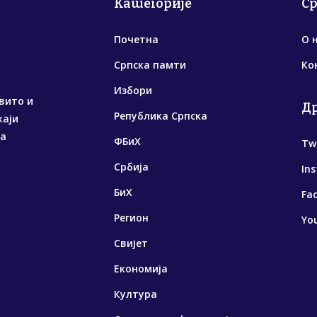
Категорије
С
Почетна
О 
Српска памти
Ко
Избори
вито и
Д
Република Српска
жаји
са
ФБиХ
Tw
Србија
In
БиХ
Fa
Регион
Yo
Свијет
Економија
Култура