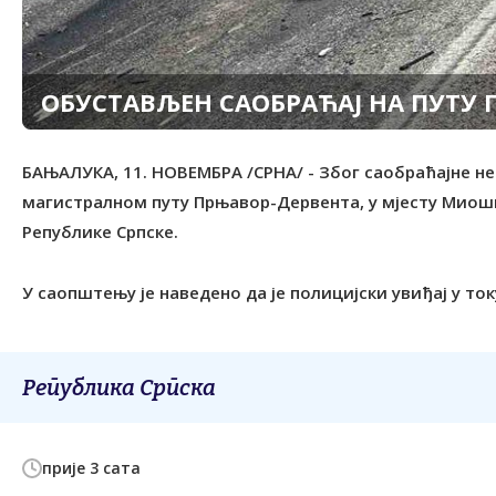
ОБУСТАВЉЕН САОБРАЋАЈ НА ПУТУ
БАЊАЛУКА, 11. НОВЕМБРА /СРНА/ - Због саобраћајне не
магистралном путу Прњавор-Дервента, у мјесту Миошк
Републике Српске.
У саопштењу је наведено да је полицијски увиђај у ток
Република Српска
прије 3 сата