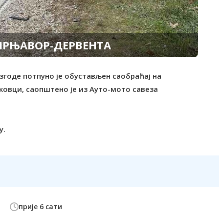
 ПРЊАВОР-ДЕРВЕНТА
згоде потпуно је обустављен саобраћај на
овци, саопштено је из Ауто-мото савеза
у.
прије 6 сати