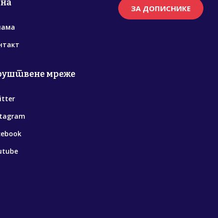
рна
ЗА ДОПИСНИКЕ
нама
нтакт
руштвене мреже
itter
stagram
cebook
utube