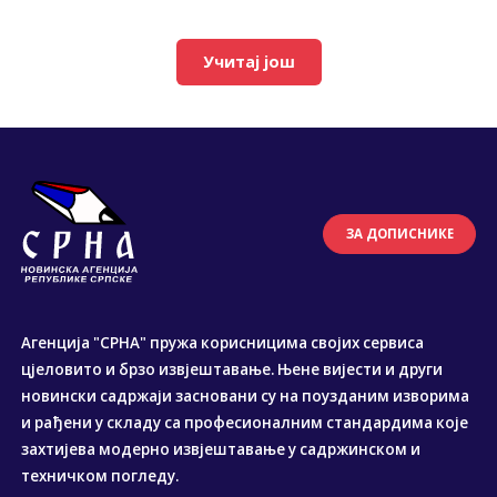
Учитај још
ЗА ДОПИСНИКЕ
Агенција "СРНА" пружа корисницима својих сервиса
цјеловито и брзо извјештавање. Њене вијести и други
новински садржаји засновани су на поузданим изворима
и рађени у складу са професионалним стандардима које
захтијева модерно извјештавање у садржинском и
техничком погледу.