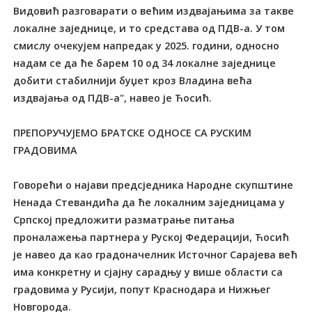
Видовић разговарати о већим издвајањима за такве
локалне заједнице, и то средстава од ПДВ-а. У том
смислу очекујем напредак у 2025. години, односно
надам се да ће барем 10 од 34 локалне заједнице
добити стабилнији буџет кроз Владина већа
издвајања од ПДВ-а", навео је Ћосић.
ПРЕПОРУЧУЈЕМО БРАТСКЕ ОДНОСЕ СА РУСКИМ
ГРАДОВИМА
Говорећи о најави предсједника Народне скупштине
Ненада Стевандића да ће локалним заједницама у
Српској предложити разматрање питања
проналажења партнера у Руској Федерацији, Ћосић
је навео да као градоначелник Источног Сарајева већ
има конкретну и сјајну сарадњу у више области са
градовима у Русији, попут Краснодара и Нижњег
Новгорода.