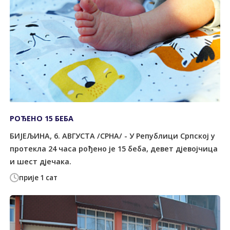
РОЂЕНО 15 БЕБА
БИЈЕЉИНА, 6. АВГУСТА /СРНА/ - У Републици Српској у
протекла 24 часа рођено је 15 беба, девет дјевојчица
и шест дјечака.
прије 1 сат