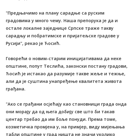
"Предњачимо на плану сарадње са руским
градовима у много чему. Наша препорука је да и
остале локалне заједнице Српске траже такву
сарадњу и побратимске и пријатељске градове у
Русији", рекао је Ћосић.
Говорећи о новим-старим иницијативама да неке
општине, попут Теслића, законски постану градови,
Ћосић је истакао да разумије такве жеље и тежње,
али да је суштина унапређење квалитета живота
грађана.
"Ако се грађани осјећају као становници града онда
они морају да од њега добију све што би такав
центар требао да им боље понуди. Према томе,
козметичка промјена у, на примјер, виду мијењања
табли општине у град ништа не значи уколико