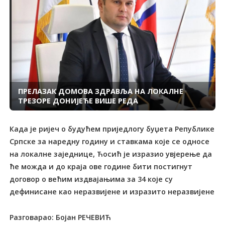
ПРЕЛАЗАК ДОМОВА ЗДРАВЉА НА ЛОКАЛНЕ
ТРЕЗОРЕ ДОНИЈЕЋЕ ВИШЕ РЕДА
Када је ријеч о будућем приједлогу буџета Републике
Српске за наредну годину и ставкама које се односе
на локалне заједнице, Ћосић је изразио увјерење да
ће можда и до краја ове године бити постигнут
договор о већим издвајањима за 34 које су
дефинисане као неразвијене и изразито неразвијене
Разговарао: Бојан РЕЧЕВИЋ