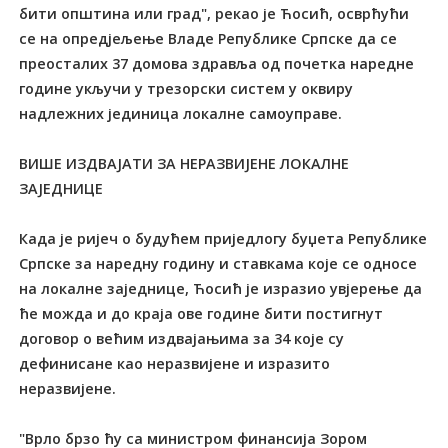
бити општина или град", рекао је Ћосић, осврћући
се на опредјељење Владе Републике Српске да се
преосталих 37 домова здравља од почетка наредне
године укључи у трезорски систем у оквиру
надлежних јединица локалне самоуправе.
ВИШЕ ИЗДВАЈАТИ ЗА НЕРАЗВИЈЕНЕ ЛОКАЛНЕ
ЗАЈЕДНИЦЕ
Када је ријеч о будућем приједлогу буџета Републике
Српске за наредну годину и ставкама које се односе
на локалне заједнице, Ћосић је изразио увјерење да
ће можда и до краја ове године бити постигнут
договор о већим издвајањима за 34 које су
дефинисане као неразвијене и изразито
неразвијене.
"Врло брзо ћу са министром финансија Зором