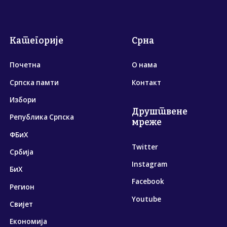
Категорије
Срна
Почетна
О нама
Српска памти
Контакт
Избори
Друштвене
Република Српска
мреже
ФБиХ
Twitter
Србија
Instagram
БиХ
Facebook
Регион
Youtube
Свијет
Економија