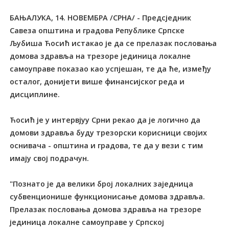
БАЊАЛУКА, 14. НОВЕМБРА /СРНА/ - Предсједник
Савеза општина и градова Републике Српске
Љубиша Ћосић истакао је да се прелазак пословања
домова здравља на трезоре јединица локалне
самоуправе показао као успјешан, те да ће, између
осталог, донијети више финансијског реда и
дисциплине.
Ћосић је у интервјуу Срни рекао да је логично да
домови здравља буду трезорски корисници својих
оснивача - општина и градова, те да у вези с тим
имају свој подрачун.
"Познато је да велики број локалних заједница
субвенционише функционисање домова здравља.
Прелазак пословања домова здравља на трезоре
јединица локалне самоуправе у Српској