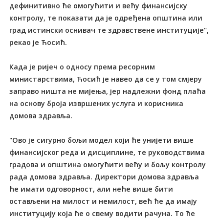
дефинитивно ће омогућити и већу финансијску
контролу, те показати да је одређена општина или
град истински оснивач те здравствене институције",
рекао је Ћосић.
Када је ријеч о односу према ресорним
министарствима, Ћосић је навео да се у том смјеру
заправо ништа не мијења, јер надлежни фонд плаћа
на основу броја извршених услуга и корисника
домова здравља.
"Ово је сигурно бољи модел који ће унијети више
финансијског реда и дисциплине, те руководствима
градова и општина омогућити већу и бољу контролу
рада домова здравља. Директори домова здравља
ће имати одговорност, али неће више бити
остављени на милост и немилост, већ ће да имају
институцију која ће о свему водити рачуна. То ће