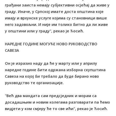
грађани заиста немају субјективни осјећај да живе у
граду. Иначе, у Српској имате доста општина које
имају и врхунске услуге којима су становници више
него задовољни. И није им толико битно да ли живе
у општини или у граду", рекао је Ћосић.
НАРЕДНЕ ГОДИНЕ МОГУЋЕ НОВО РУКОВОДСТВО
САВЕЗА
Он је изразио наду да ће у марту или у априлу
наредне године бити одржана изборна скупштина
Савеза на којој би требало да буде бирано ново
руководство те организације.
"Већ два мандата сам предсједник и морам са
досадашњим и новим колегама разговарати па ћемо
видјети у ком смјеру ће то све ићи", рекао је Ћосић.