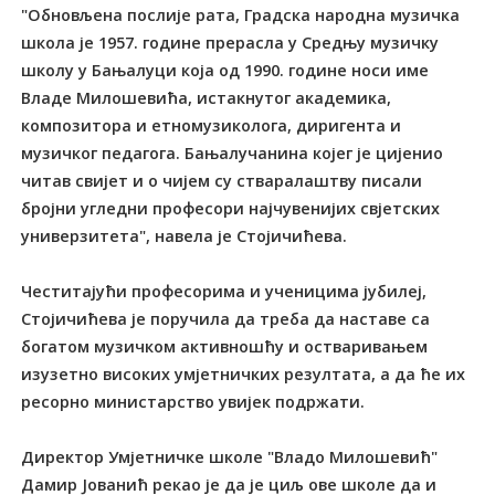
"Обновљена послије рата, Градска народна музичка
школа је 1957. године прерасла у Средњу музичку
школу у Бањалуци која од 1990. године носи име
Владе Милошевића, истакнутог академика,
композитора и етномузиколога, диригента и
музичког педагога. Бањалучанина којег је цијенио
читав свијет и о чијем су стваралаштву писали
бројни угледни професори најчувенијих свјетских
универзитета", навела је Стојичићева.
Честитајући професорима и ученицима јубилеј,
Стојичићева је поручила да треба да наставе са
богатом музичком активношћу и остваривањем
изузетно високих умјетничких резултата, а да ће их
ресорно министарство увијек подржати.
Директор Умјетничке школе "Владо Милошевић"
Дамир Јованић рекао је да је циљ ове школе да и