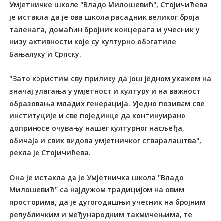
Умјетничке школе "Владо Милошевић", Стојичићева
је истакла да је ова школа расадник великог броја
талената, домаћин бројних концерата и учесник у
низу активности које су културно обогатиле
Бањалуку и Српску.
"Зато користим ову прилику да још једном укажем на
значај улагања у умјетност и културу и на важност
образовања младих генерација. Уједно позивам све
институције и све појединце да континуирано
доприносе очувању нашег културног насљеђа,
обичаја и свих видова умјетничког стваралаштва",
рекла је Стојичићева.
Она је истакла да је Умјетничка школа "Владо
Милошевић" са најдужом традицијом на овим
просторима, да је дугогодишњи учесник на бројним
републичким и међународним такмичењима, те