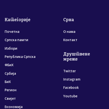
Категорије
Срна
Почетна
О нама
Српска памти
Контакт
Избори
Друштвене
Република Српска
мреже
ФБиХ
Twitter
Србија
Instagram
БиХ
Facebook
Регион
Youtube
Свијет
Економија