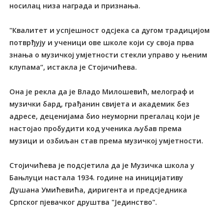
носилац низа награда и признања.
"Квалитет и успјешност одсјека са дугом традицијом
потврђују и ученици ове школе који су своја прва
знања о музичкој умјетности стекли управо у њеним
клупама“, истакла је Стојичићева.
Она је рекла да је Владо Милошевић, мелограф и
музички бард, грађанин свијета и академик без
адресе, деценијама био неуморни прегалац који је
настојао пробудити код ученика љубав према
музици и озбиљан став према музичкој умјетности.
Стојичићева је подсјетила да је Музичка школа у
Бањлуци настала 1934. године на иницијативу
Душана Умићевића, диригента и предсједника
Српског пјевачког друштва "Јединство".