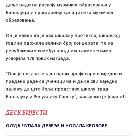
даље ради на развоју музичког образовања у
Бањалуци и проширењу капацитета музичког
образовања.
Он је навео да је ова школа у протеклој школској
години одржала велики број концерата, те на
републичким и међународним такмичењима
усвојила 178 првих награда.
"Ово је показатељ да наши професори вриједно и
предано раде са ученицима и да се сви заједно
залажу да што боље представе школу, град
Бањалуку и Републику Српску", закључио је Јованић.
ДЕСК ВИЈЕСТИ
ОЛУЈА ЧУПАЛА ДРВЕЋЕ И НОСИЛА КРОВОВЕ