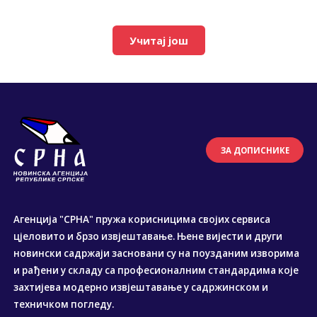
Учитај још
ЗА ДОПИСНИКЕ
Агенција "СРНА" пружа корисницима својих сервиса
цјеловито и брзо извјештавање. Њене вијести и други
новински садржаји засновани су на поузданим изворима
и рађени у складу са професионалним стандардима које
захтијева модерно извјештавање у садржинском и
техничком погледу.