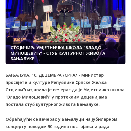
СТОЈИЧИЋ: УМЈЕТНИЧКА ШКОЛА "ВЛАДО
МИЛОШЕВИЋ" - СТУБ КУЛТУРНОГ ЖИВОТА
БАЊАЛУКЕ
БАЊАЛУКА, 10. ДЕЦЕМБРА /СРНА/ - Министар
просвјете и културе Републике Српске Жељка
Стојичић изјавила је вечерас да је Умјетничка школа
"Владо Милошевић" у протеклим деценијама
постала стуб културног живота Бањалуке.
Обраћајући се вечерас у Бањалуци на јубиларном
концерту поводом 90 година постојања и рада