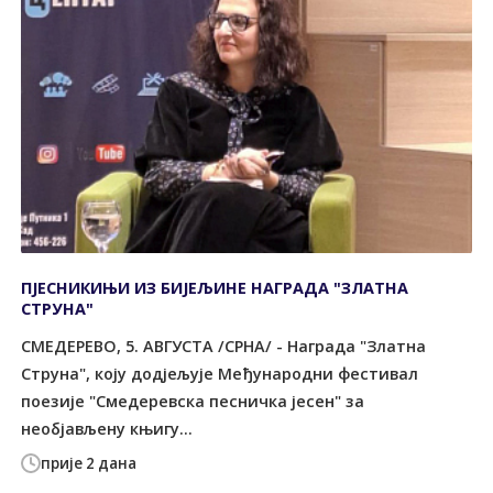
ПЈЕСНИКИЊИ ИЗ БИЈЕЉИНЕ НАГРАДА "ЗЛАТНА
СТРУНА"
СМЕДЕРЕВО, 5. АВГУСТА /СРНА/ - Награда "Златна
Струна", коју додјељује Међународни фестивал
поезије "Смедеревска песничка јесен" за
необјављену књигу...
прије 2 дана