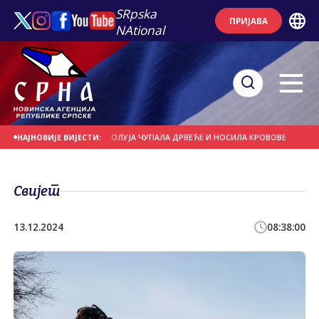
SRpska
ПРИЈАВА
NAtional
 НА ДАНАШЊИ ДАН
ОЛУЈА ЧУПАЛА ДРВЕЋЕ И НОСИЛА КРОВОВЕ
ЈАКИ ПЉ
НАЈНОВИЈЕ ВИЈЕСТИ:
Свијет
13.12.2024
08:38:00