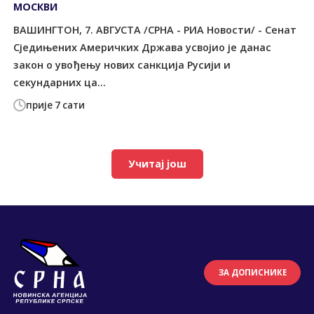
МОСКВИ
ВАШИНГТОН, 7. АВГУСТА /СРНА - РИА Новости/ - Сенат
Сједињених Америчких Држава усвојио је данас
закон о увођењу нових санкција Русији и
секундарних ца...
прије 7 сати
Учитај још
ЗА ДОПИСНИКЕ