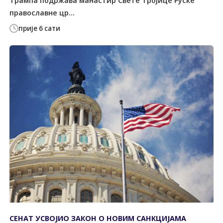
Трампа подржава манастир Свете Тројице Руске
православне цр...
прије 6 сати
СЕНАТ УСВОЈИО ЗАКОН О НОВИМ САНКЦИЈАМА