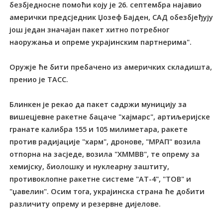
безбједносне помоћи коју је 26. септембра најавио
амерички предсједник Џозеф Бајден, САД обезбјеђују
још један значајан пакет хитно потребног
наоружања и опреме украјинским партнерима".
Оружје ће бити пребачено из америчких складишта,
пренио је ТАСС.
Блинкен је рекао да пакет садржи муницију за
вишецјевне ракетне бацаче "хајмарс", артиљеријске
гранате калибра 155 и 105 милиметара, ракете
против радијације "харм", дронове, "МРАП" возила
отпорна на засједе, возила "ХММВВ", те опрему за
хемијску, биолошку и нуклеарну заштиту,
противоклопне ракетне системе "АТ-4", "ТОВ" и
"џавелин". Осим тога, украјинска страна ће добити
различиту опрему и резервне дијелове.