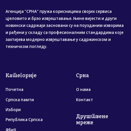
Агенција "СРНА" пружа корисницима својих сервиса
цјеловито и брзо извјештавање. Њене вијести и други
новински садржаји засновани су на поузданим изворима
и рађени у складу са професионалним стандардима које
захтијева модерно извјештавање у садржинском и
техничком погледу.
Категорије
Срна
Почетна
О нама
Српска памти
Контакт
Избори
Друштвене
Република Српска
мреже
ФБиХ