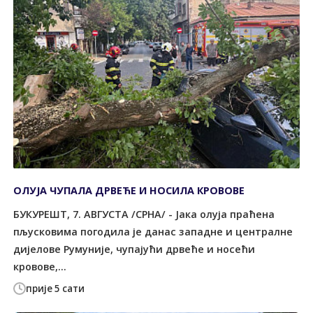
ОЛУЈА ЧУПАЛА ДРВЕЋЕ И НОСИЛА КРОВОВЕ
БУКУРЕШT, 7. АВГУСТА /СРНА/ - Јака олуја праћена
пљусковима погодила је данас западне и централне
дијелове Румуније, чупајући дрвеће и носећи
кровове,...
прије 5 сати