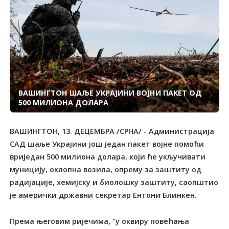
ВАШИНГТОН ШАЉЕ УКРАЈИНИ ВОЈНИ ПАКЕТ ОД
500 МИЛИОНА ДОЛАРА
ВАШИНГТОН, 13. ДЕЦЕМБРА /СРНА/ - Администрација
САД шаље Украјини још један пакет војне помоћи
вриједан 500 милиона долара, који ће укључивати
муницију, оклопна возила, опрему за заштиту од
радијације, хемијску и биолошку заштиту, саопштио
је амерички државни секретар Ентони Блинкен.
Према његовим ријечима, "у оквиру повећања