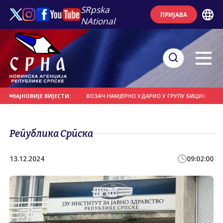
SRpska
ПРИЈАВА
NAtional
СЕ НА ДАНАШЊИ ДАН
ВОЗАЧ НАМЈЕРНО УДАРИО У ГРУПУ БИЦИКЛИСТА
НАЈНОВИЈЕ ВИЈЕСТИ:
Република Српска
13.12.2024
09:02:00