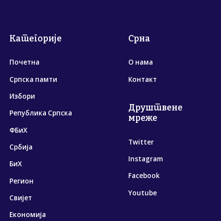
Категорије
Срна
Почетна
О нама
Српска памти
Контакт
Избори
Друштвене
Република Српска
мреже
ФБиХ
Twitter
Србија
Instagram
БиХ
Facebook
Регион
Youtube
Свијет
Економија