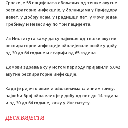
Српске је 55 пацијената обољелих од тешке акутне
респираторне инфекције, у болницама у Приједору
девет, у Добоју осам, у Градишци пет, у Фочи један,
Требињу и Невесињу по три пацијента.
Из Института кажу да су највише од тешке акутне
респираторне инфекције оболијевале особе у добу
од 30 до 64 године и старији од 65 година.
Домови здравља су у истом периоду пријавили 5.042
акутне респираторне инфекције.
Када је ријеч о овим и обољењима сличним грипу,
највећи број обољелих је у добу од пет до 14 година
и од 30 до 64 године, кажу у Институту.
ДЕСК ВИЈЕСТИ