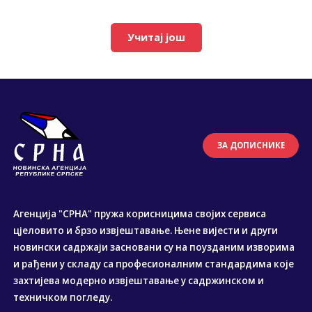
Учитај још
ЗА ДОПИСНИКЕ
Агенција "СРНА" пружа корисницима својих сервиса
цјеловито и брзо извјештавање. Њене вијести и други
новински садржаји засновани су на поузданим изворима
и рађени у складу са професионалним стандардима које
захтијева модерно извјештавање у садржинском и
техничком погледу.