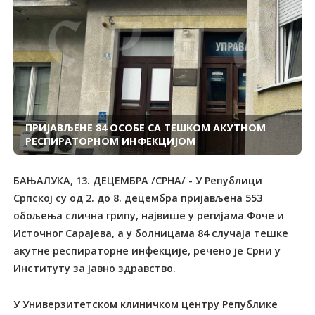
ПРИЈАВЉЕНЕ 84 ОСОБЕ СА ТЕШКОМ АКУТНОМ
РЕСПИРАТОРНОМ ИНФЕКЦИЈОМ
БАЊАЛУКА, 13. ДЕЦЕМБРА /СРНА/ - У Републици
Српској су од 2. до 8. децембра пријављена 553
обољења слична грипу, највише у регијама Фоче и
Источног Сарајева, а у болницама 84 случаја тешке
акутне респираторне инфекције, речено је Срни у
Институту за јавно здравство.
У Универзитетском клиничком центру Републике