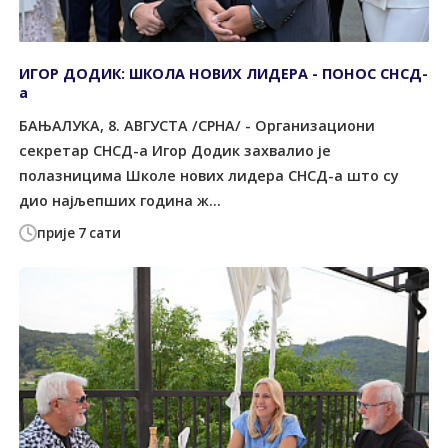
ИГОР ДОДИК: ШКОЛА НОВИХ ЛИДЕРА - ПОНОС СНСД-
а
БАЊАЛУКА, 8. АВГУСТА /СРНА/ - Организациони
секретар СНСД-а Игор Додик захвалио је
полазницима Школе нових лидера СНСД-а што су
дио најљепших година ж...
прије 7 сати