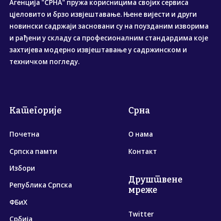
Агенција "СРНА" пружа корисницима својих сервиса
цјеловито и брзо извјештавање. Њене вијести и други
новински садржаји засновани су на поузданим изворима
и рађени у складу са професионалним стандардима које
захтијева модерно извјештавање у садржинском и
техничком погледу.
Категорије
Срна
Почетна
О нама
Српска памти
Контакт
Избори
Друштвене
Република Српска
мреже
ФБиХ
Twitter
Србија