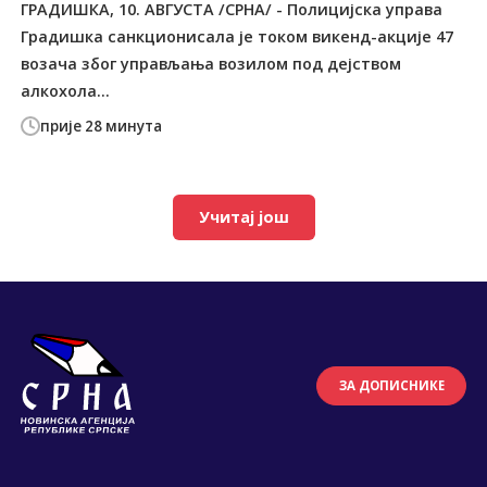
ГРАДИШКА, 10. АВГУСТА /СРНА/ - Полицијска управа
Градишка санкционисала је током викенд-акције 47
возача због управљања возилом под дејством
алкохола...
прије 28 минута
Учитај још
ЗА ДОПИСНИКЕ