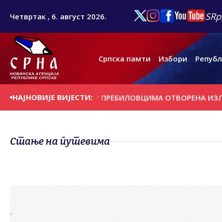
SRp
Четвртак , 6. август 2026.
Српска памти
Избори
Републ
НАЈНОВИЈЕ ВИЈЕСТИ:
ДАНАШЊИ ДАН
У ПРЕБИЛОВЦИМА ОTВОРЕНА ИЗЛОЖБА ''
Стање на путевима