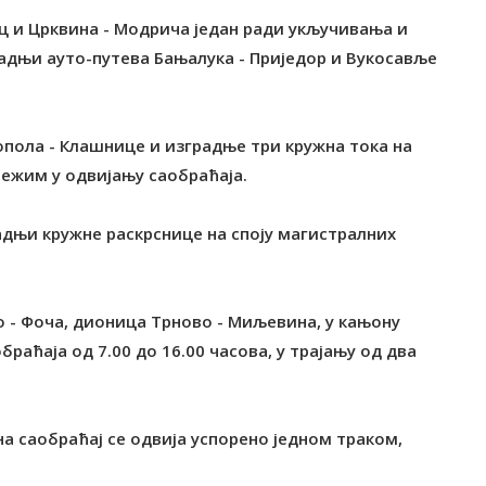
ц и Црквина - Модрича један ради укључивања и
радњи ауто-путева Бањалука - Приједор и Вукосавље
опола - Клашнице и изградње три кружна тока на
режим у одвијању саобраћаја.
адњи кружне раскрснице на споју магистралних
 - Фоча, дионица Tрново - Миљевина, у кањону
раћаја од 7.00 до 16.00 часова, у трајању од два
 саобраћај се одвија успорено једном траком,