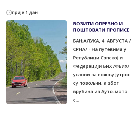
прије 1 дан
ВОЗИТИ ОПРЕЗНО И
ПОШТОВАТИ ПРОПИСЕ
БАЊАЛУКА, 4. АВГУСТА /
СРНА/ - На путевима у
Републици Српској и
Федерацији БиХ /ФБиХ/
услови за вожњу јутрос
су повољни, а због
врућина из Ауто-мото
с...