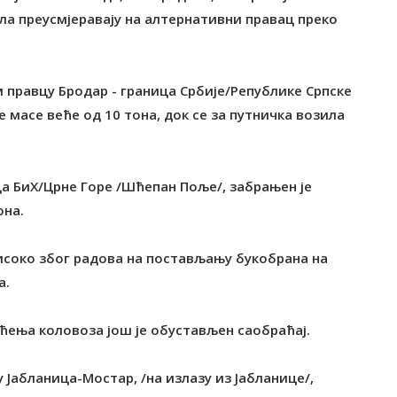
ила преусмјеравају на алтернативни правац преко
 правцу Бродар - граница Србије/Републике Српске
е масе веће од 10 тона, док се за путничка возила
а БиХ/Црне Горе /Шћепан Поље/, забрањен је
она.
Високо због радова на постављању букобрана на
а.
ћења коловоза још је обустављен саобраћај.
 Јабланица-Мостар, /на излазу из Јабланице/,