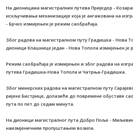
На дионицама магистралних путева Приједор - Козара
искључивања механизације која је ангажована на изг
- Брчко измијењен је режим саобраћаја.
Због радова на магистралном путу Градишка - Нова Т
дионици Клашнице један - Нова Топола измијењен је 
Режим саобраћаја је измијењен и због радова на изгр
путева Градишка-Нова Топола и Чатрња-Градишка.
Због минерских радова на магистралном путу Сарајево
ријеке Бистрице, долазиће до повремене обуставе саоб
пута по пет до седам минута.
На дионици магистралног пута Добро Поље - Миљевина
наизмјеничним пропуштањем возила.