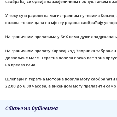
саобраћај се одвија наизмјеничним пропуштањем воз
У току су и радови на магистралним путевима Коњиц - 
возила током дана на мјесту радова саобраћају успор
На граничним прелазима у БиХ нема дужих задржавањ
На граничном прелазу Каракај код Зворника забрањен ј
дозвољене масе. Tеретна возила преко пет тона преус
на прелаз Рача.
Шлепери и теретна моторна возила могу саобраћати н
22.00 до 6.00 часова, а викендом могу прелазити само
Стање на путевима