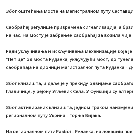
Због оштећења моста на магистралном путу Саставци 
Саобраћај регулише привремена сигнализација, а брзи
на час. На мосту је забрањен саобраћај за возила чиј
Ради укључивања и искључивања механизације која је
"Пет це" од моста Руданка, укључујући мост, до тунел
саобраћаја на дионици магистралног пута Руданка - Д
Због клизишта, и даље је у прекиду одвијање саобраћ
Главичице, у рејону Угљевик Села. У функцији су алте
Због активираних клизишта, једном траком наизмјен
регионалном путу Укрина - Горња Вијака.
На регионалном путу Разбој - Руданка, на локацији пре