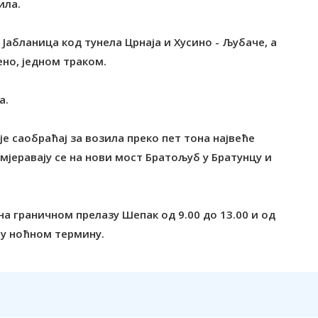
ила.
Јабланица код тунела Црнаја и Хусино - Љубаче, а
ено, једном траком.
а.
е саобраћај за возила преко пет тона највеће
мјеравају се на нови мост Братољуб у Братунцу и
а граничном прелазу Шепак од 9.00 до 13.00 и од
 у ноћном термину.