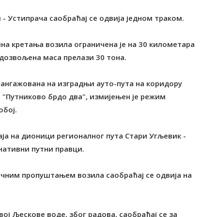
- Устипрача саобраћај се одвија једном траком.
на кретања возила ограничена је на 30 километара
а дозвољена маса прелази 30 тона.
 ангажована на изградњи ауто-пута на коридору
а "Путниково брдо два", измијењен је режим
обој.
аја на дионици регионалног пута Стари Угљевик -
рнативни путни правци.
ичним пропуштањем возила саобраћај се одвија на
вој Љескове воде, због радова, саобраћај се за