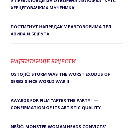
У ПРЕБИЛОВЦИМА ОTВОРЕНА ИЗЛОЖБА ''КРTС
ХЕРЦЕГОВАЧКИХ МУЧЕНИКА''
ПОСТИГНУТ НАПРЕДАК У РАЗГОВОРИМА ТЕЛ
АВИВА И БЕЈРУТА
НАЈЧИТАНИЈЕ ВИЈЕСТИ
OSTOJIĆ: STORM WAS THE WORST EXODUS OF
SERBS SINCE WORLD WAR II
AWARDS FOR FILM "AFTER THE PARTY" —
CONFIRMATION OF ITS ARTISTIC QUALITY
NEŠIĆ: MONSTER WOMAN HEADS CONVICTS'