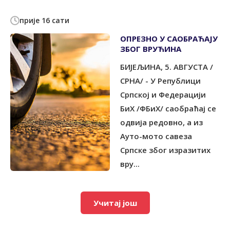
прије 16 сати
ОПРЕЗНО У САОБРАЋАЈУ
ЗБОГ ВРУЋИНА
БИЈЕЉИНА, 5. АВГУСТА /
СРНА/ - У Републици
Српској и Федерацији
БиХ /ФБиХ/ саобраћај се
одвија редовно, а из
Ауто-мото савеза
Српске због изразитих
вру...
Учитај још