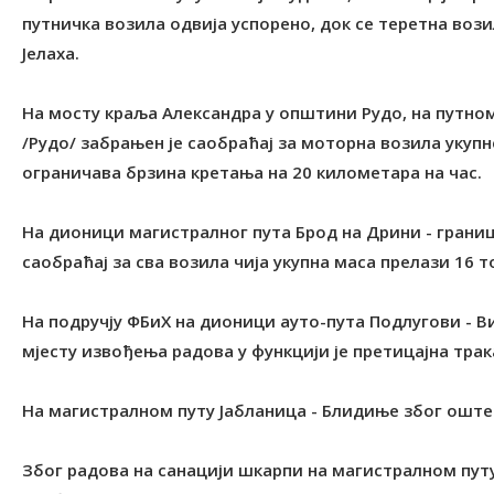
путничка возила одвија успорено, док се теретна воз
Јелаха.
На мосту краља Александра у општини Рудо, на путном
/Рудо/ забрањен је саобраћај за моторна возила укупн
ограничава брзина кретања на 20 километара на час.
На дионици магистралног пута Брод на Дрини - границ
саобраћај за сва возила чија укупна маса прелази 16 т
На подручју ФБиХ на дионици ауто-пута Подлугови - 
мјесту извођења радова у функцији је претицајна трак
На магистралном путу Јабланица - Блидиње због оште
Због радова на санацији шкарпи на магистралном путу