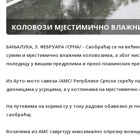
КОЛОВОЗИ МЈЕСТИМИЧНО ВЛАЖНИ
БАЊАЛУКА, 3. ФЕБРУАРА /СРНА/ - Саобраћај се на већин
сувим и мјестимично влажним коловозима, а због нис
поледицу у вишим предјелима и преко планинских пре
Из Ауто-мото савеза /АМС/ Републике Српске скрећу п
дионицама у усјецима, а у котлинама на мјестимично
На путевима на којима су у току радови обавезно је 
саобраћај.
Возачима из АМС савјетују максимално опрезну вожњу