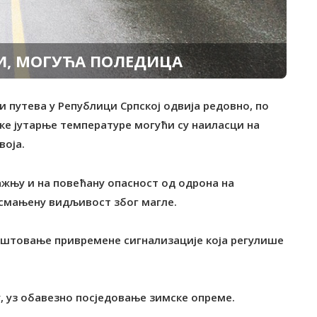
, МОГУЋА ПОЛЕДИЦА
и путева у Републици Српској одвија редовно, по
ке јутарње температуре могући су наиласци на
воја.
ажњу и на повећану опасност од одрона на
 смањену видљивост због магле.
поштовање привремене сигнализације која регулише
, уз обавезно посједовање зимске опреме.