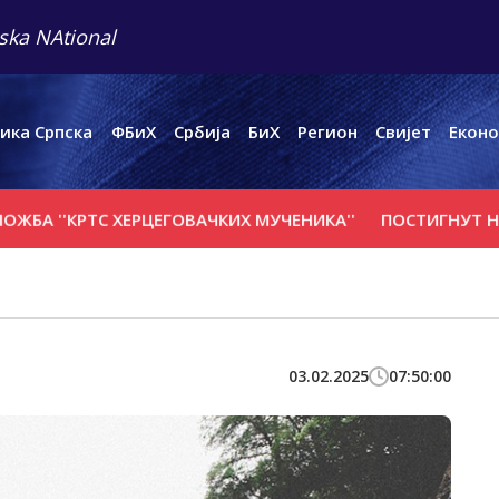
ska NAtional
ика Српска
ФБиХ
Србија
БиХ
Регион
Свијет
Еконо
КРTС ХЕРЦЕГОВАЧКИХ МУЧЕНИКА''
ПОСТИГНУТ НАПРЕДАК
03.02.2025
07:50:00