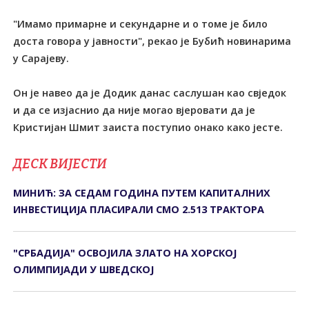
"Имамо примарне и секундарне и о томе је било
доста говора у јавности", рекао је Бубић новинарима
у Сарајеву.
Он је навео да је Додик данас саслушан као свједок
и да се изјаснио да није могао вјеровати да је
Кристијан Шмит заиста поступио онако како јесте.
ДЕСК ВИЈЕСТИ
МИНИЋ: ЗА СЕДАМ ГОДИНА ПУТЕМ КАПИТАЛНИХ
ИНВЕСТИЦИЈА ПЛАСИРАЛИ СМО 2.513 ТРАКТОРА
"СРБАДИЈА" ОСВОЈИЛА ЗЛАТО НА ХОРСКОЈ
ОЛИМПИЈАДИ У ШВЕДСКОЈ