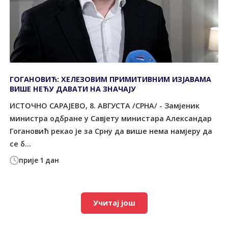
ГОГАНОВИЋ: ХЕЛЕЗОВИМ ПРИМИТИВНИМ ИЗЈАВАМА
ВИШЕ НЕЋУ ДАВАТИ НА ЗНАЧАЈУ
ИСТОЧНО САРАЈЕВО, 8. АВГУСТА /СРНА/ - Замјеник
министра одбране у Савјету министара Александар
Гогановић рекао је за Срну да више нема намјеру да
се б...
прије 1 дан
Учитај још