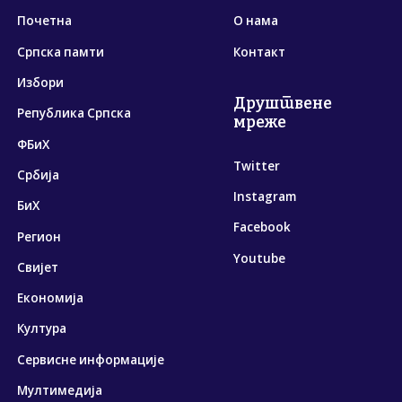
Почетна
О нама
Српска памти
Контакт
Избори
Друштвене
Република Српска
мреже
ФБиХ
Twitter
Србија
Instagram
БиХ
Facebook
Регион
Youtube
Свијет
Економија
Култура
Сервисне информације
Мултимедија