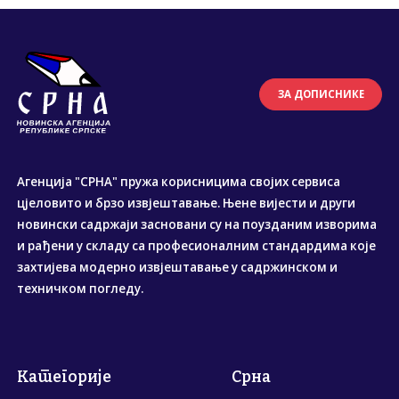
ЗА ДОПИСНИКЕ
Агенција "СРНА" пружа корисницима својих сервиса
цјеловито и брзо извјештавање. Њене вијести и други
новински садржаји засновани су на поузданим изворима
и рађени у складу са професионалним стандардима које
захтијева модерно извјештавање у садржинском и
техничком погледу.
Категорије
Срна