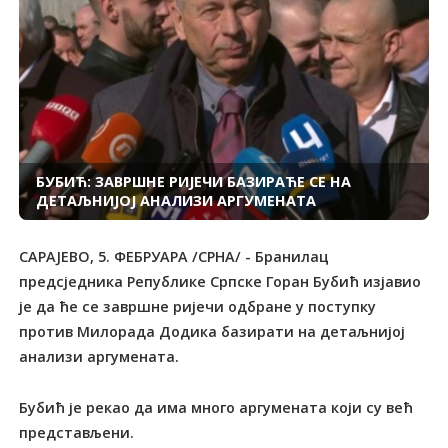
БУБИЋ: ЗАВРШНЕ РИЈЕЧИ БАЗИРАЋЕ СЕ НА
ДЕТАЉНИЈОЈ АНАЛИЗИ АРГУМЕНАТА
САРАЈЕВО, 5. ФЕБРУАРА /СРНА/ - Бранилац
предсједника Републике Српске Горан Бубић изјавио
је да ће се завршне ријечи одбране у поступку
против Милорада Додика базирати на детаљнијој
анализи аргумената.
Бубић је рекао да има много аргумената који су већ
представљени.