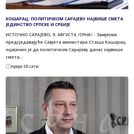
КОШАРАЦ: ПОЛИТИЧКОМ САРАЈЕВУ НАЈВИШЕ СМЕТА
ЈЕДИНСТВО СРПСКЕ И СРБИЈЕ
ИСТОЧНО САРАЈЕВО, 9. АВГУСТА /СРНА/ - Замјеник
предсједавајуће Савјета министара Сташа Кошарац
оцијенио је да политичком Сарајеву данас највише
смета...
прије 20 сати