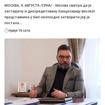
МОСКВА, 9. АВГУСТА /СРНА/ - Москва сматра да је
застарјелу и дискредитовану Канцеларију високог
представника у БиХ неопходно затворити јер је
постала...
прије 16 сати