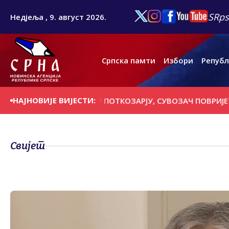
SRps
Недјеља , 9. август 2026.
Српска памти
Избори
Републ
НАЈНОВИЈЕ ВИЈЕСТИ:
ПОГИНУО У УДЕСУ У ПОТКОЗАРЈУ, СУВОЗАЧ ПОВРИЈЕЂЕН
Свијет