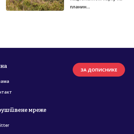
планин...
рна
ЗА ДОПИСНИКЕ
нама
нтакт
руштвене мреже
itter