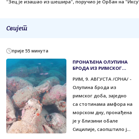
"Зец је изашао из шешира", поручио је Орбан на "Иксу
Свијет
прије 55 минута
ПРОНАЂЕНА ОЛУПИНА
БРОДА ИЗ РИМСКОГ
ДОБА
РИМ, 9. АВГУСТА /СРНА/ -
Олупина брода из
римског доба, заједно
са стотинама амфора на
морском дну, пронађена
је у близини обале
Сицилије, саопштило ј...