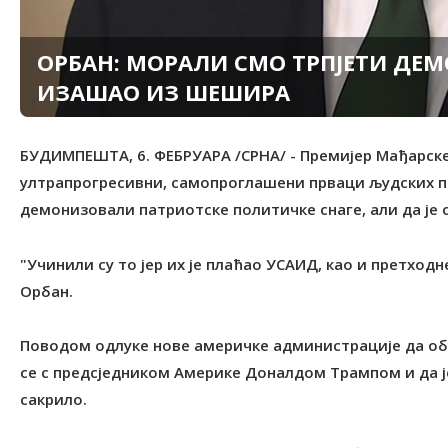
ОРБАН: МОРАЛИ СМО ТРПЈЕТИ ДЕМО
ИЗАШАО ИЗ ШЕШИРА
БУДИМПЕШТА, 6. ФЕБРУАРА /СРНА/ - Премијер Мађарске
ултрапрогресивни, самопроглашени прваци људских пр
демонизовали патриотске политичке снаге, али да је 
"Учинили су то јер их је плаћао УСАИД, као и претход
Орбан.
Поводом одлуке нове америчке администрације да обу
се с предсједником Америке Доналдом Tрампом и да ј
сакрило.