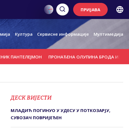
ПРИЈАВА
мија
Култура
Сервисне информације
Мултимедија
 ПАНТЕЛЕЈМОН
ПРОНАЂЕНА ОЛУПИНА БРОДА ИЗ РИМСКО
ДЕСК ВИЈЕСТИ
МЛАДИЋ ПОГИНУО У УДЕСУ У ПОТКОЗАРЈУ,
СУВОЗАЧ ПОВРИЈЕЂЕН