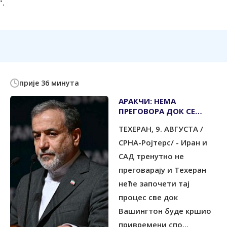
".
прије 36 минута
АРАКЧИ: НЕМА
ПРЕГОВОРА ДОК СЕ
КРШИ ПРИВРЕМЕНИ
ТЕХЕРАН, 9. АВГУСТА /
СПОРАЗУМ
СРНА-Ројтерс/ - Иран и
САД тренутно не
преговарају и Техеран
неће започети тај
процес све док
Вашингтон буде кршио
привремени спо...