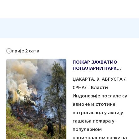
прије 2 сата
ПОЖАР ЗАХВАТИО
ПОПУЛАРНИ ПАРК
ПРИРОДЕ У ИСТОЧНОЈ
ЏАКАРТА, 9. АВГУСТА /
ЈАВИ
СРНА/ - Власти
Индонезије послале су
авионе и стотине
ватрогасаца у акцију
гашења пожара у
популарном
националном парку на