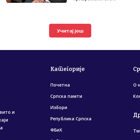
Учитај још
Категорије
С
Почетна
О 
Српска памти
Ко
Избори
вито и
Д
Република Српска
жаји
са
ФБиХ
Tw