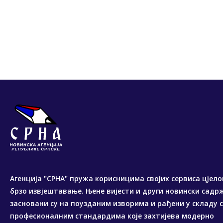
Агенција "СРНА" пружа корисницима својих сервиса цјело
брзо извјештавање. Њене вијести и други новински садр
засновани су на поузданим изворима и рађени у складу 
професионалним стандардима које захтијева модерно