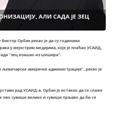
НИЗАЦИЈУ, АЛИ САДА ЈЕ ЗЕЦ
 Виктор Орбан рекао је да су годинама
ава у мејнстрим медијима, које је плаћао УСАИД,
сада "зец изашао из шешира".
не љевичарске америчке администрације", рекао је
стави рад УСАИД-а, Орбан је истакао да се слаже
е ово сувише велико и сувише прљаво да би се