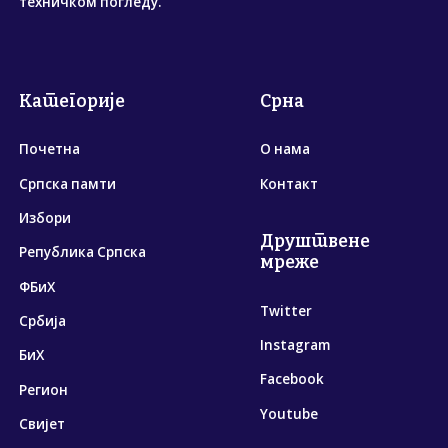
техничком погледу.
Категорије
Срна
Почетна
О нама
Српска памти
Контакт
Избори
Друштвене
Република Српска
мреже
ФБиХ
Twitter
Србија
Instagram
БиХ
Facebook
Регион
Youtube
Свијет