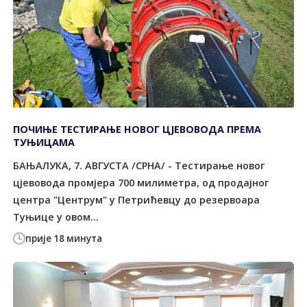
ПОЧИЊЕ ТЕСТИРАЊЕ НОВОГ ЦЈЕВОВОДА ПРЕМА
ТУЊИЦАМА
БАЊАЛУКА, 7. АВГУСТА /СРНА/ - Тестирање новог
цјевовода промјера 700 милиметра, од продајног
центра "Центрум" у Петрићевцу до резервоара
Туњице у овом...
прије 18 минута