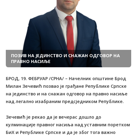
ПОЗИВ НА ЈЕДИНСТВО И СНАЖАН ОДГОВОР НА
ПРАВНО НАСИЉЕ
БРОД, 19. ФЕБРУАР /СРНА/ – Начелник општине Брод
Милан Зечевић позвао је грађане Републике Српске
на јединство и на снажан одговор на правно насиље
над легално изабраним предсједником Републике.
Зечевић је рекао да је вечерас дошло до
кулминације правног насиља над уставним поретком
БиХ и Републике Српске и да је због тога важно