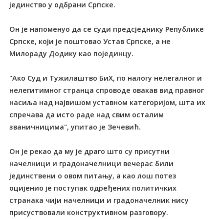
јединство у одбрани Српске.
Он је напоменуо да се суди предсједнику Републике
Српске, који је поштовао Устав Српске, а не
Милораду Додику као појединцу.
"Ако Суд и Тужилаштво БиХ, по налогу нелегалног и
нелегитимног странца спроводе овакав вид правног
насиља над највишом уставном категоријом, шта их
спречава да исто раде над свим осталим
званичницима", упитао је Зечевић.
Он је рекао да му је драго што су присутни
начелници и градоначелници вечерас били
јединствени о овом питању, а као лош потез
оцијенио је поступак одређених политичких
странака чији начелници и градоначелник нису
присуствовали конструктивном разговору.