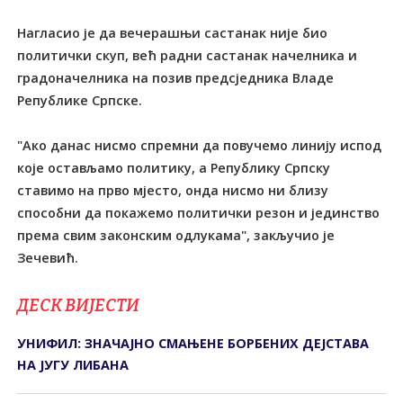
Нагласио је да вечерашњи састанак није био
политички скуп, већ радни састанак начелника и
градоначелника на позив предсједника Владе
Републике Српске.
"Ако данас нисмо спремни да повучемо линију испод
које остављамо политику, а Републику Српску
ставимо на прво мјесто, онда нисмо ни близу
способни да покажемо политички резон и јединство
према свим законским одлукама", закључио је
ДЕСК ВИЈЕСТИ
УНИФИЛ: ЗНАЧАЈНО СМАЊЕНЕ БОРБЕНИХ ДЕЈСТАВА
НА ЈУГУ ЛИБАНА