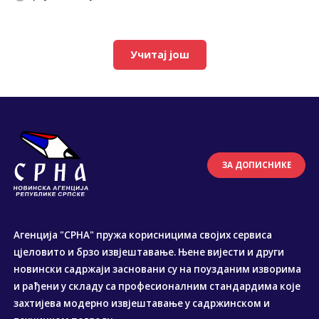
Учитај још
ЗА ДОПИСНИКЕ
Агенција "СРНА" пружа корисницима својих сервиса
цјеловито и брзо извјештавање. Њене вијести и други
новински садржаји засновани су на поузданим изворима
и рађени у складу са професионалним стандардима које
захтијева модерно извјештавање у садржинском и