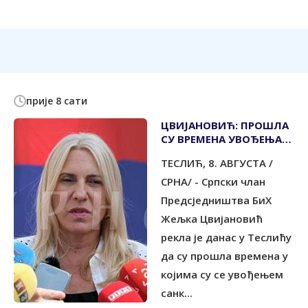
прије 8 сати
ЦВИЈАНОВИЋ: ПРОШЛА
СУ ВРЕМЕНА УВОЂЕЊА
САНКЦИЈА
ТЕСЛИЋ, 8. АВГУСТА /
СРНА/ - Српски члан
Предсједништва БиХ
Жељка Цвијановић
рекла је данас у Теслићу
да су прошла времена у
којима су се увођењем
санк...