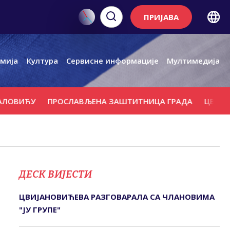
ПРИЈАВА
мија
Култура
Сервисне информације
Мултимедија
У
ПРОСЛАВЉЕНА ЗАШТИТНИЦА ГРАДА
ЦВИЈАНОВИЋ: 
ДЕСК ВИЈЕСТИ
ЦВИЈАНОВИЋЕВА РАЗГОВАРАЛА СА ЧЛАНОВИМА
"ЈУ ГРУПЕ"