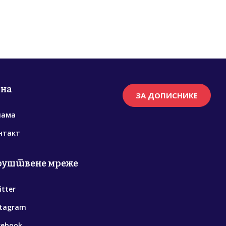
рна
ЗА ДОПИСНИКЕ
нама
нтакт
руштвене мреже
itter
stagram
cebook