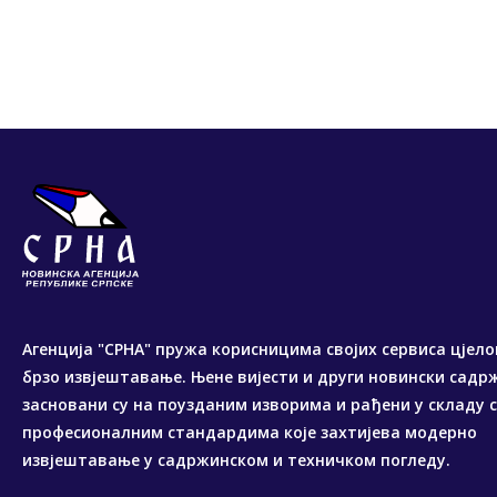
Агенција "СРНА" пружа корисницима својих сервиса цјело
брзо извјештавање. Њене вијести и други новински садр
засновани су на поузданим изворима и рађени у складу 
професионалним стандардима које захтијева модерно
извјештавање у садржинском и техничком погледу.