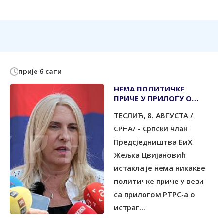
прије 6 сати
НЕМА ПОЛИТИЧКЕ
ПРИЧЕ У ПРИЛОГУ О
МЕМОРИЈАЛНОМ
ТЕСЛИЋ, 8. АВГУСТА /
ЦЕНТРУ СРЕБРЕНИЦА
СРНА/ - Српски члан
Предсједништва БиХ
Жељка Цвијановић
истакла је нема никакве
политичке приче у вези
са прилогом РТРС-а о
истраг...