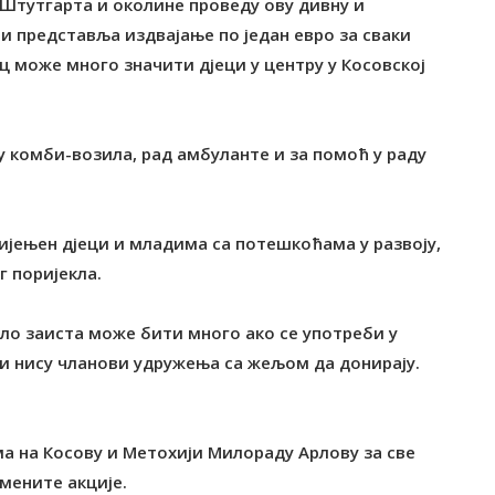
 Штутгарта и околине проведу ову дивну и
 и представља издвајање по један евро за сваки
ац може много значити дјеци у центру у Косовској
 комби-возила, рад амбуланте и за помоћ у раду
мијењен дјеци и младима са потешкоћама у развоју,
г поријекла.
ло заиста може бити много ако се употреби у
оји нису чланови удружења са жељом да донирају.
а на Косову и Метохији Милораду Арлову за све
мените акције.