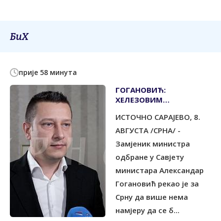
БиХ
прије 58 минута
ГОГАНОВИЋ:
ХЕЛЕЗОВИМ
ПРИМИТИВНИМ
ИСТОЧНО САРАЈЕВО, 8.
ИЗЈАВАМА ВИШЕ НЕЋУ
ДАВАТИ НА ЗНАЧАЈУ
АВГУСТА /СРНА/ -
Замјеник министра
одбране у Савјету
министара Александар
Гогановић рекао је за
Срну да више нема
намјеру да се б...