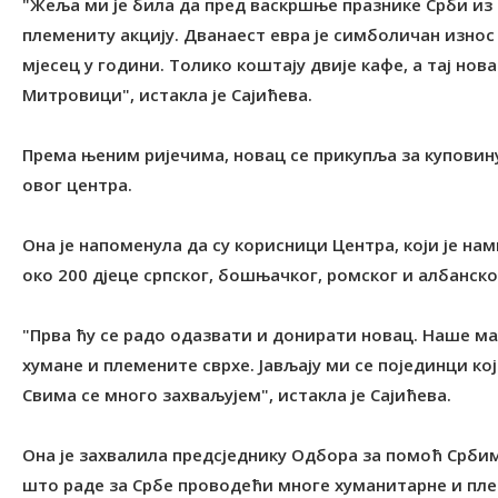
"Жеља ми је била да пред васкршње празнике Срби из
племениту акцију. Дванаест евра је симболичан износ
мјесец у години. Толико коштају двије кафе, а тај нов
Митровици", истакла је Сајићева.
Према њеним ријечима, новац се прикупља за куповину
овог центра.
Она је напоменула да су корисници Центра, који је на
око 200 дјеце српског, бошњачког, ромског и албанско
"Прва ћу се радо одазвати и донирати новац. Наше ма
хумане и племените сврхе. Јављају ми се појединци к
Свима се много захваљујем", истакла је Сајићева.
Она је захвалила предсједнику Одбора за помоћ Србим
што раде за Србе проводећи многе хуманитарне и пле