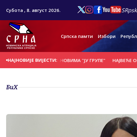
SRpsk
Субота , 8. август 2026.
Српска памти
Избори
Републ
НАЈНОВИЈЕ ВИЈЕСТИ:
ОВАРАЛА СА ЧЛАНОВИМА "ЈУ ГРУПЕ"
НАЈВЕЋЕ ОПШТИНС
БиХ