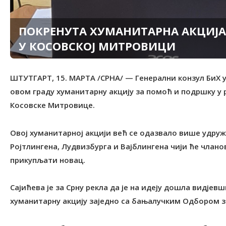
ПОКРЕНУТА ХУМАНИТАРНА АКЦИЈА
У КОСОВСКОЈ МИТРОВИЦИ
ШТУТГАРТ, 15. МАРТА /СРНА/ — Генерални конзул БиХ у
овом граду хуманитарну акцију за помоћ и подршку у р
Косовске Митровице.
Овој хуманитарној акцији већ се одазвало више удруж
Ројтлингена, Лудвизбурга и Вајблингена чији ће члано
прикупљати новац.
Сајићева је за Срну рекла да је на идеју дошла видјев
хуманитарну акцију заједно са бањалучким Одбором з