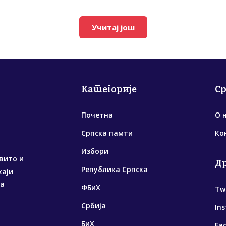
Учитај још
Категорије
С
Почетна
О 
Српска памти
Ко
Избори
вито и
Д
Република Српска
жаји
са
ФБиХ
Tw
Србија
In
БиХ
Fa