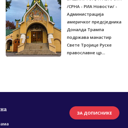
РУСКОГ МАНАСТИРА
/СРНА - РИА Новости/ -
Администрација
америчког предсједника
Доналда Трампа
подржава манастир
Свете Тројице Руске
православне цр...
рна
ЗА ДОПИСНИКЕ
нама