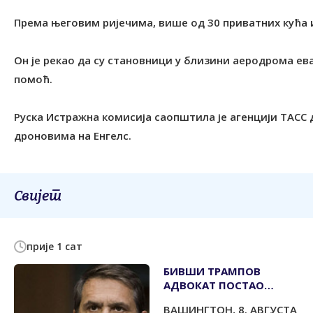
Према његовим ријечима, више од 30 приватних кућа и
Он је рекао да су становници у близини аеродрома ев
помоћ.
Руска Истражна комисија саопштила је агенцији ТАСС 
дроновима на Енгелс.
Свијет
прије 1 сат
БИВШИ ТРАМПОВ
АДВОКАТ ПОСТАО
ДРЖАВНИ ТУЖИЛАЦ
ВАШИНГТОН, 8. АВГУСТА