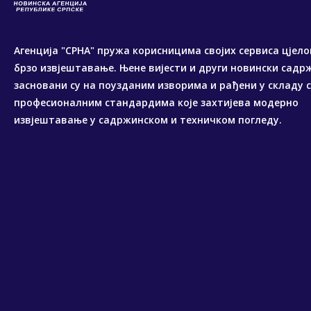
Агенција "СРНА" пружа корисницима својих сервиса цјело
брзо извјештавање. Њене вијести и други новински садр
засновани су на поузданим изворима и рађени у складу 
професионалним стандардима које захтијева модерно
извјештавање у садржинском и техничком погледу.