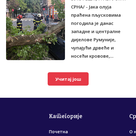
СРНА/ - Јака олуја
праћена пљусковима
погодила је данас
западне и централне
дијелове Румуније,
чупајући дрвеће и
носећи кровове,...
Учитај још
Категорије
С
Почетна
О 