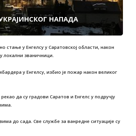
 УКРАЈИНСКОГ НАПАДА
дно стање у Енгелсу у Саратовској области, након
су локални званичници.
бардера у Енгелсу, избио је пожар након великог
рекао да су градови Саратов и Енгелс у подручју
вима.
вима до сада. Све службе за ванредне ситуације су