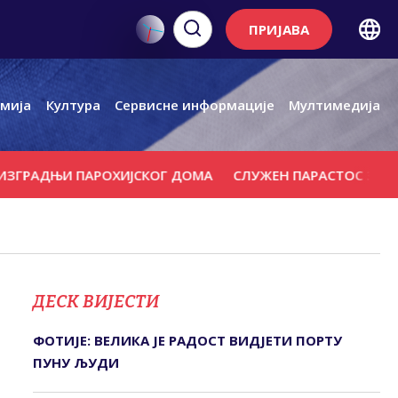
ПРИЈАВА
мија
Култура
Сервисне информације
Мултимедија
ДЊИ ПАРОХИЈСКОГ ДОМА
СЛУЖЕН ПАРАСТОС ЗА СТРАДАЛЕ
ДЕСК ВИЈЕСТИ
ФОТИЈЕ: ВЕЛИКА ЈЕ РАДОСТ ВИДЈЕТИ ПОРТУ
ПУНУ ЉУДИ