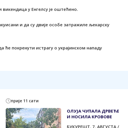
 викендица у Енгелсу је оштећено.
акуисани и да су двије особе затражиле љекарску
да ће покренути истрагу о украјинском нападу
прије 11 сати
ОЛУЈА ЧУПАЛА ДРВЕЋЕ
И НОСИЛА КРОВОВЕ
БУКУРЕШT, 7. АВГУСТА /