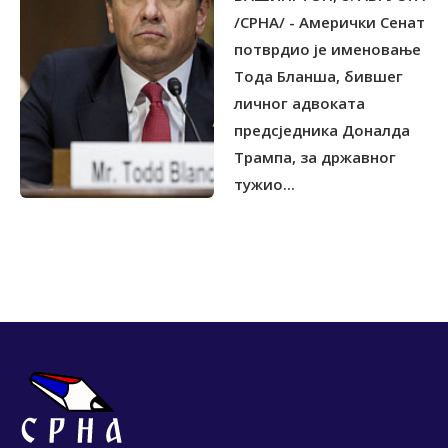
/СРНА/ - Амерички Сенат
потврдио је именовање
Тода Бланша, бившег
личног адвоката
предсједника Доналда
Трампа, за државног
тужио...