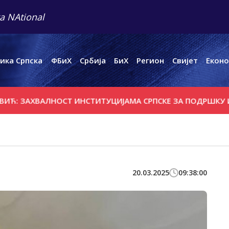
a NAtional
ика Српска
ФБиХ
Србија
БиХ
Регион
Свијет
Еконо
АХВАЛНОСТ ИНСТИТУЦИЈАМА СРПСКЕ ЗА ПОДРШКУ ИЗГРА
20.03.2025
09:38:00