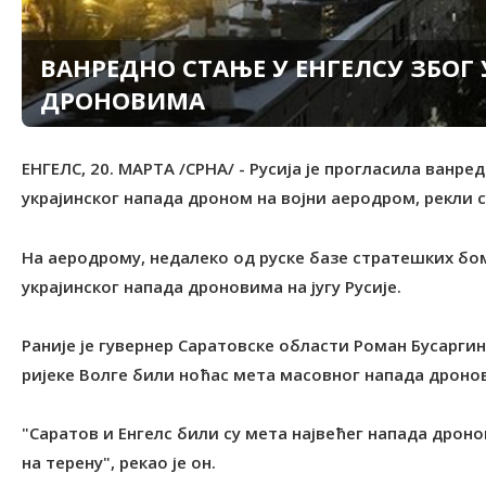
ВАНРЕДНО СТАЊЕ У ЕНГЕЛСУ ЗБОГ
ДРОНОВИМА
ЕНГЕЛС, 20. МАРТА /СРНА/ - Русија је прогласила ванре
украјинског напада дроном на војни аеродром, рекли 
На аеродрому, недалеко од руске базе стратешких бом
украјинског напада дроновима на југу Русије.
Раније је гувернер Саратовске области Роман Бусаргин 
ријеке Волге били ноћас мета масовног напада дроно
"Саратов и Енгелс били су мета највећег напада дроно
на терену", рекао је он.