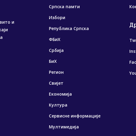
Српска памти
Ко
Избори
вито и
Д
Република Српска
жаји
са
ФБиХ
Tw
Србија
In
БиХ
Fa
Регион
Yo
Свијет
Економија
Култура
Сервисне информације
Мултимедија