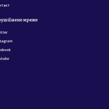
нтакт
руштвене мреже
itter
stagram
cebook
utube