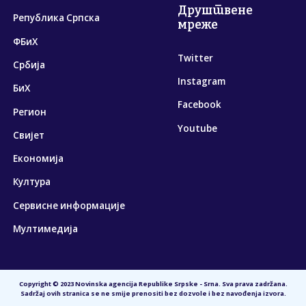
Друштвене
Република Српска
мреже
ФБиХ
Twitter
Србија
Instagram
БиХ
Facebook
Регион
Youtube
Свијет
Економија
Култура
Сервисне информације
Мултимедија
Copyright © 2023 Novinska agencija Republike Srpske - Srna. Sva prava zadržana.
Sadržaj ovih stranica se ne smije prenositi bez dozvole i bez navođenja izvora.