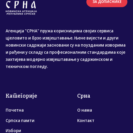
ЗА ДОПИСНИКЕ
Агенција "СРНА" пружа корисницима својих сервиса
цјеловито и брзо извјештавање. Њене вијести и други
новински садржаји засновани су на поузданим изворима
и рађени у складу са професионалним стандардима које
захтијева модерно извјештавање у садржинском и
техничком погледу.
Категорије
Срна
Почетна
О нама
Српска памти
Контакт
Избори