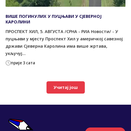
ВИШЕ ПОГИНУЛИХ У ПУЦЊАВИ У СЈЕВЕРНОЈ
КАРОЛИНИ
ПРОСПЕКТ ХИЛ, 5. АВГУСТА /СРНА - РИА Новости/ - У
пуцњави у мјесту Проспект Хил у америчкој савезној
држави Сјеверна Каролина има више жртава,
укључуј...
прије 3 сата
Учитај још