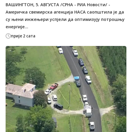
ВАШИНГТОН, 5. АВГУСТА /СРНА - РИА Новости/ -
Америчка свемирска агенција НАСА саопштила је да
су њени инжењери успјели да оптимизују потрошњу
енергије...
прије 2 сата