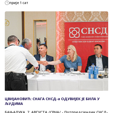
прије 1 сат
ЦВИЈАНОВИЋ: СНАГА СНСД-а ОДУВИЈЕК ЈЕ БИЛА У
ЉУДИМА
БАЊАЛУКА, 7. АВГУСТА /СРНА/ - Потпредсјендик СНСД-