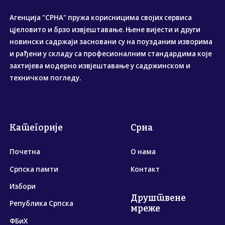
Агенција "СРНА" пружа корисницима својих сервиса
цјеловито и брзо извјештавање. Њене вијести и други
новински садржаји засновани су на поузданим изворима
и рађени у складу са професионалним стандардима које
захтијева модерно извјештавање у садржинском и
техничком погледу.
Категорије
Срна
Почетна
О нама
Српска памти
Контакт
Избори
Друштвене
Република Српска
мреже
ФБиХ