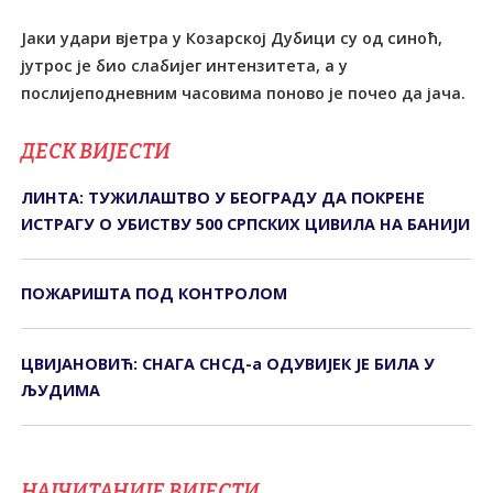
Јаки удари вјетра у Козарској Дубици су од синоћ,
јутрос је био слабијег интензитета, а у
послијеподневним часовима поново је почео да јача.
ДЕСК ВИЈЕСТИ
ЛИНТА: ТУЖИЛАШТВО У БЕОГРАДУ ДА ПОКРЕНЕ
ИСТРАГУ О УБИСТВУ 500 СРПСКИХ ЦИВИЛА НА БАНИЈИ
ПОЖАРИШТА ПОД КОНTРОЛОМ
ЦВИЈАНОВИЋ: СНАГА СНСД-а ОДУВИЈЕК ЈЕ БИЛА У
ЉУДИМА
НАЈЧИТАНИЈЕ ВИЈЕСТИ