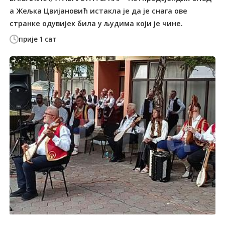
а Жељка Цвијановић истакла је да је снага ове
странке одувијек била у људима који је чине.
прије 1 сат