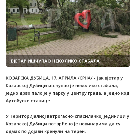
ВЈЕTАР ИШЧУПАО НЕКОЛИКО СTАБАЛА
КОЗАРСКА ДУБИЦА, 17. АПРИЛА /СРНА/ - Јак вјетар у
Козарској Дубици ишчупао је неколико стабала,
једно дрво пало је у парку у центру града, а једно код
Аутобуске станице.
У Tериторијалној ватрогасно-спасилачкој јединици у
Козарској Дубици потврђено је новинарима да су
одмах по дојави кренули на терен.