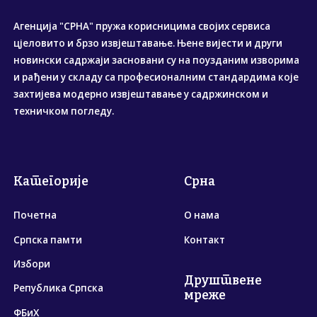
Агенција "СРНА" пружа корисницима својих сервиса
цјеловито и брзо извјештавање. Њене вијести и други
новински садржаји засновани су на поузданим изворима
и рађени у складу са професионалним стандардима које
захтијева модерно извјештавање у садржинском и
техничком погледу.
Категорије
Срна
Почетна
О нама
Српска памти
Контакт
Избори
Друштвене
Република Српска
мреже
ФБиХ