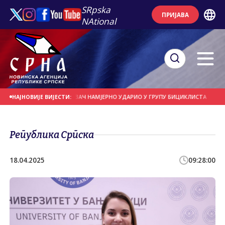
SRpska
ПРИЈАВА
NAtional
ДАНАШЊИ ДАН
ВОЗАЧ НАМЈЕРНО УДАРИО У ГРУПУ БИЦИКЛИСТА
МОГУЋА
НАЈНОВИЈЕ ВИЈЕСТИ:
Република Српска
18.04.2025
09:28:00