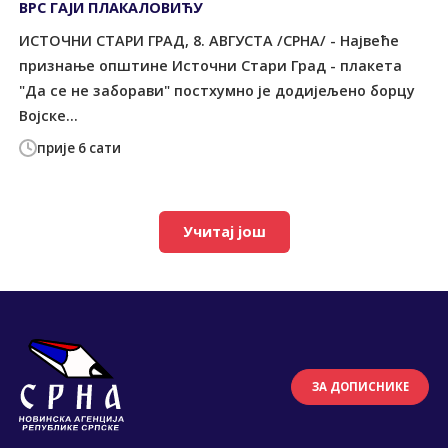
ВРС ГАЈИ ПЛАКАЛОВИЋУ
ИСТОЧНИ СТАРИ ГРАД, 8. АВГУСТА /СРНА/ - Највеће
признање општине Источни Стари Град - плакета
"Да се не заборави" постхумно је додијељено борцу
Војске...
прије 6 сати
Учитај још
ЗА ДОПИСНИКЕ