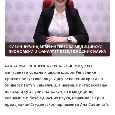
СИБИНЧИЋ: НАЈВЕЋИ ИНTЕРЕС ЗА МЕДИЦИНСКИ,
ЕКОНОМСКИ И ФАКУЛTЕT БЕЗБЈЕДНОСНИХ НАУКА
БАЊАЛУКА, 18. АПРИЛА /СРНА/ - Више од 2.000
матураната средњих школа широм Републике
Српске присуствовало је Дану отворених врата на
Универзитету у Бањалуци, а највише интересовања
показали су за упис на факултете медицине,
економије и безбједносних наука, изјавила је Срни
предсједник Студентског парламента Ана Сибинчић.