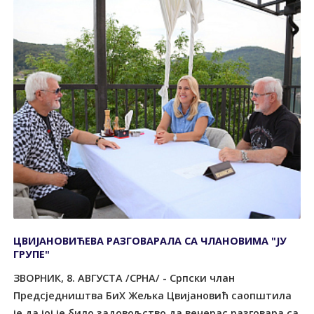
ЦВИЈАНОВИЋЕВА РАЗГОВАРАЛА СА ЧЛАНОВИМА "ЈУ
ГРУПЕ"
ЗВОРНИК, 8. АВГУСТА /СРНА/ - Српски члан
Предсједништва БиХ Жељка Цвијановић саопштила
је да јој је било задовољство да вечерас разговара са