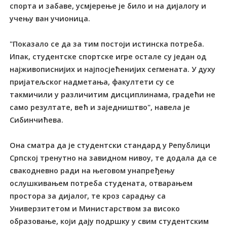
спорта и забаве, усмјерење је било и на дијалогу и
учењу ван учионица.
"Показало се да за тим постоји истинска потреба.
Ипак, студентске спортске игре остале су један од
најживописнијих и најпосјећенијих сегмената. У духу
пријатељског надметања, факултети су се
такмичили у различитим дисциплинама, градећи не
само резултате, већ и заједништво", навела је
Сибинчићева.
Она сматра да је студентски стандард у Републици
Српској тренутно на завидном нивоу, те додала да се
свакодневно ради на његовом унапређењу
ослушкивањем потреба студената, отварањем
простора за дијалог, те кроз сарадњу са
Универзитетом и Министарством за високо
образовање, који дају подршку у свим студентским