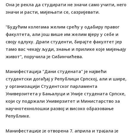
Она је рекла да студирати не значи само учити, него
значи и расти, мијењати се, сазријевати.
"Будућим колегама желим срећу у одабиру правог
факултета, али још више им желим вјеру у себе и
своју одлуку. Драги студенти, бирајте факултет јер
тамо вас чекају људи, знање и прилике које мијењају
живот", поручила је Сибинчићева.
Манифестација "Дани студената" је највећи
студентски догађај у Републици Српској, али и шире,
у организацији Студентског парламента
Универзитета у Бањалуци и Уније студената Српске,
који су подржали Универзитет и Министарство за
научнотехнолошки развој и високо образовање
Републике.
Манифестације је отворена 7. априла и трајала је