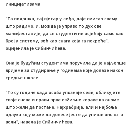
иницијативама.
"Tа подршка, тај вјетар у леђа, даје смисао свему
што радимо, и, можда је управо то дух ове
манифестације, да се студенти не осјећају само као
број у систему, већ као снага која га покреће",
оцијенила је Сибинчићева.
Она је будућим студентима поручила да је најљепше
вријеме за студирање у годинама које долазе након
средње школе.
"Tо су године када особа упознаје себе, обликујете
своје снове и прави прве озбиљне кораке ка ономе
што жели да постане. Најхрабрија, али и најбоља
одлука коју може да донесе јесте да упише оно што
воли", навела је Сибинчићева.