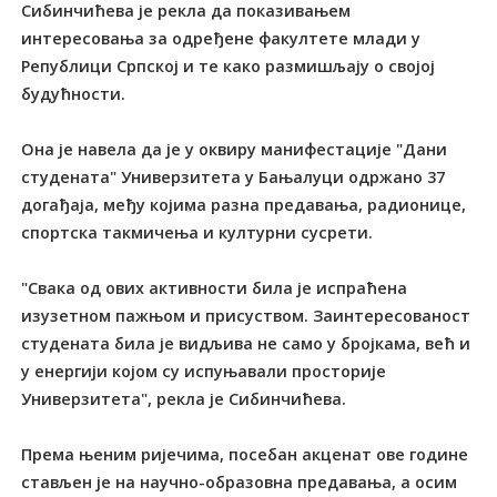
Сибинчићева је рекла да показивањем
интересовања за одређене факултете млади у
Републици Српској и те како размишљају о својој
будућности.
Она је навела да је у оквиру манифестације "Дани
студената" Универзитета у Бањалуци одржано 37
догађаја, међу којима разна предавања, радионице,
спортска такмичења и културни сусрети.
"Свака од ових активности била је испраћена
изузетном пажњом и присуством. Заинтересованост
студената била је видљива не само у бројкама, већ и
у енергији којом су испуњавали просторије
Универзитета", рекла је Сибинчићева.
Према њеним ријечима, посебан акценат ове године
стављен је на научно-образовна предавања, а осим