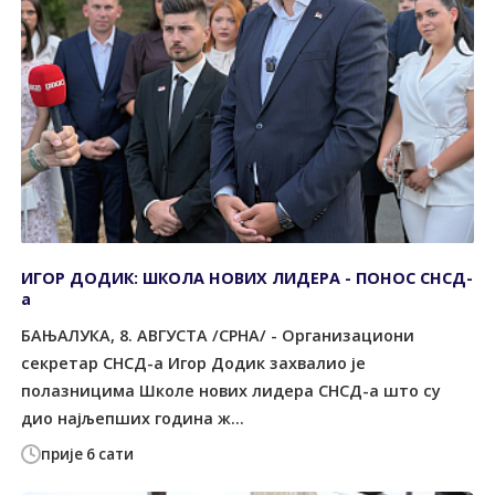
ИГОР ДОДИК: ШКОЛА НОВИХ ЛИДЕРА - ПОНОС СНСД-
а
БАЊАЛУКА, 8. АВГУСТА /СРНА/ - Организациони
секретар СНСД-а Игор Додик захвалио је
полазницима Школе нових лидера СНСД-а што су
дио најљепших година ж...
прије 6 сати