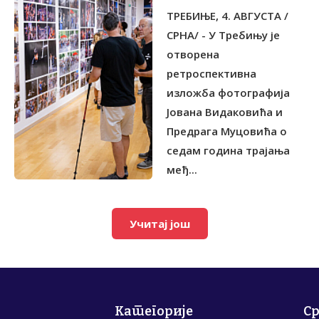
МЕЂУНАРОДНИ
TРЕБИЊЕ, 4. АВГУСTА /
ФЕСТИВАЛ КЛАСИЧНЕ
МУЗИКЕ
СРНА/ - У Требињу је
отворена
ретроспективна
изложба фотографија
Јована Видаковића и
Предрага Муцовића о
седам година трајања
међ...
Учитај још
Категорије
С