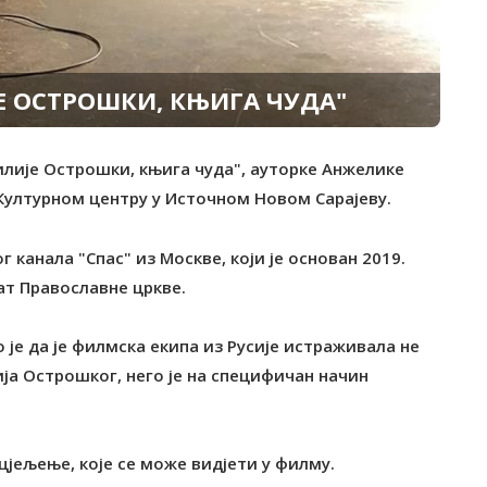
Е ОСТРОШКИ, КЊИГА ЧУДА"
илије Острошки, књига чуда", ауторке Анжелике
 Културном центру у Источном Новом Сарајеву.
 канала "Спас" из Москве, који је основан 2019.
ат Православне цркве.
је да је филмска екипа из Русије истраживала не
ија Острошког, него је на специфичан начин
сцјељење, које се може видјети у филму.