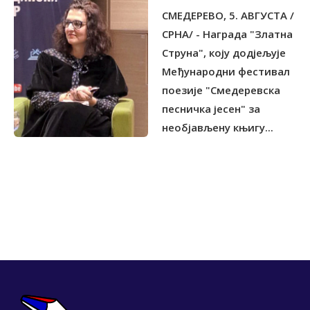
"ЗЛАТНА СТРУНА"
СМЕДЕРЕВО, 5. АВГУСТА /
СРНА/ - Награда "Златна
Струна", коју додјељује
Међународни фестивал
поезије "Смедеревска
песничка јесен" за
необјављену књигу...