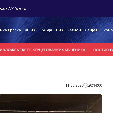
ska NAtional
ика Српска
ФБиХ
Србија
БиХ
Регион
Свијет
Еконо
 ''КРTС ХЕРЦЕГОВАЧКИХ МУЧЕНИКА''
ПОСТИГНУТ НАПР
11.05.2025
20:14:00