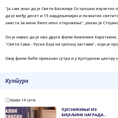
"Ја сам знао да је Свети Василије Острошки изузетно 
да је међу десет и 15 најцјењенијих и познатих свети
заиста за мене било неко откровење", рекао је Стоја
Он је навео да је ово други филм Анжелике Кареткине,
"Свети Сава - Руска боја на српској застави", који је 
Овај филм биће приказан сутра и у Културном центру н
Култура
прије 14 сати
ПЈЕСНИКИЊИ ИЗ
БИЈЕЉИНЕ НАГРАДА