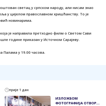
поштован светац у српском народу, али нисам знао
теља у цијелом православном хришћанству. Tо је
новић новинарима.
 која је направила претходно филм о Светом Сави
прошле године приказан у Источном Сарајеву.
а Палама у 19.00 часова.
прије 1 дан
ИЗЛОЖБОМ
ФОТОГРАФИЈА ОТВОРЕН