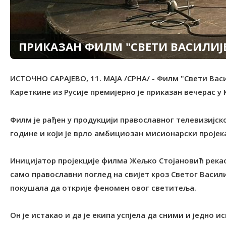
ПРИКАЗАН ФИЛМ "СВЕТИ ВАСИЛИЈ
ИСТОЧНО САРАЈЕВО, 11. МАЈА /СРНА/ - Филм "Свети Вас
Кареткине из Русије премијерно је приказан вечерас у
Филм је рађен у продукцији православног телевизијског
године и који је врло амбициозан мисионарски пројек
Иницијатор пројекције филма Жељко Стојановић рекао 
само православни поглед на свијет кроз Светог Васил
покушала да открије феномен овог светитеља.
Он је истакао и да је екипа успјела да сними и једно и