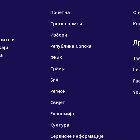
Почетна
О 
Српска памти
Ко
Избори
вито и
Д
Република Српска
жаји
са
ФБиХ
Tw
Србија
In
БиХ
Fa
Регион
Yo
Свијет
Економија
Култура
Сервисне информације