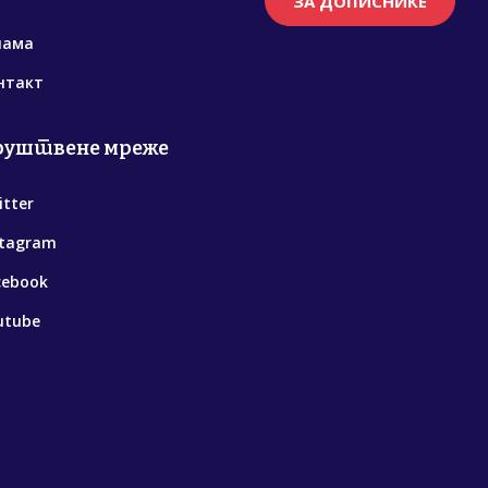
ЗА ДОПИСНИКЕ
нама
нтакт
руштвене мреже
itter
stagram
cebook
utube