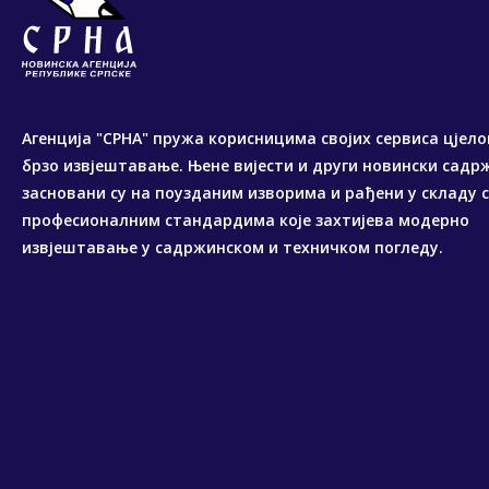
Агенција "СРНА" пружа корисницима својих сервиса цјело
брзо извјештавање. Њене вијести и други новински садр
засновани су на поузданим изворима и рађени у складу 
професионалним стандардима које захтијева модерно
извјештавање у садржинском и техничком погледу.