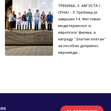
МЕДИТЕРАНСКОГ И
ТРЕБИЊЕ, 3. АВГУСТА /
ЕВРОПСКОГ ФИЛМА
СРНА/ - У Требињу је
завршен 14. Фестивал
медитеранског и
европског филма, а
награду "Златни платан"
за посебан допринос
евромеди...
рна