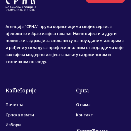
Агенција "СРНА" пружа корисницима својих сервиса
цјеловито и брзо извјештавање. Њене вијести и други
новински садржаји засновани су на поузданим изворима
и рађени у складу са професионалним стандардима које
захтијева модерно извјештавање у садржинском и
техничком погледу.
Категорије
Срна
Почетна
О нама
Српска памти
Контакт
Избори