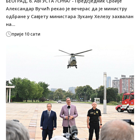
БЕОГРАД, 6. АВГУСТА /СРНА/ - Предсједник Србије
Александар Вучић рекао је вечерас да је министру
одбране у Савјету министара Зукану Хелезу захвалан
на...
прије 10 сати