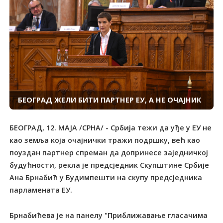
БЕОГРАД ЖЕЛИ БИТИ ПАРТНЕР ЕУ, А НЕ ОЧАЈНИК
БЕОГРАД, 12. МАЈА /СРНА/ - Србија тежи да уђе у ЕУ не
као земља која очајнички тражи подршку, већ као
поуздан партнер спреман да допринесе заједничкој
будућности, рекла је предсједник Скупштине Србије
Ана Брнабић у Будимпешти на скупу предсједника
парламената ЕУ.
Брнабићева је на панелу "Приближавање гласачима