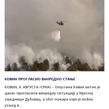
КОВИН ПРОГЛАСИО ВАНРЕДНО СТАЊЕ
КОВИН, 6. АВГУСТА /СРНА/ - Општина Ковин хитно је
данас прогласила ванредну ситуацију у Мјесној
заједници Дубовац, а због пожара који је избио
усљед в...