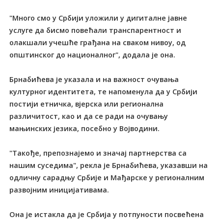
"Много смо у Србији уложили у дигиталне јавне
услуге да бисмо повећали транспарентност и
олакшали учешће грађана на сваком нивоу, од
општинског до националног", додала је она.
Брнабићева је указала и на важност очувања
културног идентитета, те напоменула да у Србији
постији етничка, вјерска или регионална
различитост, као и да се ради на очувању
мањинских језика, посебно у Војводини.
"Tакође, препознајемо и значај партнерства са
нашим суседима", рекла је Брнабићева, указавши на
одличну сарадњу Србије и Мађарске у регионалним
развојним иницијативама.
Она је истакла да је Србија у потпуности посвећена