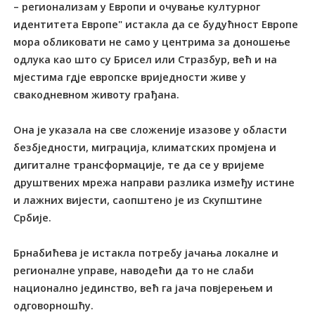
– регионализам у Европи и очување културног
идентитета Европе" истакла да се будућност Европе
мора обликовати не само у центрима за доношење
одлука као што су Брисел или Стразбур, већ и на
мјестима гдје европске вриједности живе у
свакодневном животу грађана.
Она је указала на све сложеније изазове у области
безбједности, миграција, климатских промјена и
дигиталне трансформације, те да се у вријеме
друштвених мрежа направи разлика између истине
и лажних вијести, саопштено је из Скупштине
Србије.
Брнабићева је истакла потребу јачања локалне и
регионалне управе, наводећи да то не слаби
национално јединство, већ га јача повјерењем и
одговорношћу.