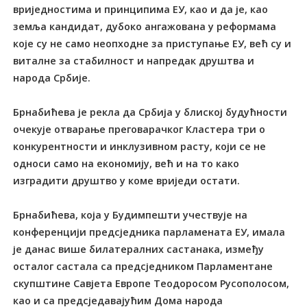
вриједностима и принципима ЕУ, као и да је, као
земља кандидат, дубоко ангажована у реформама
које су не само неопходне за приступање ЕУ, већ су и
виталне за стабилност и напредак друштва и
народа Србије.
Брнабићева је рекла да Србија у блиској будућности
очекује отварање преговарачког Кластера три о
конкурентности и инклузивном расту, који се не
односи само на економију, већ и на то како
изградити друштво у коме вриједи остати.
Брнабићева, која у Будимпешти учествује на
конференцији предсједника парламената ЕУ, имала
је данас више билатералних састанака, између
осталог састала са предсједником Парламентане
скупштине Савјета Европе Tеодоросом Русополосом,
као и са предсједавајућим Дома народа