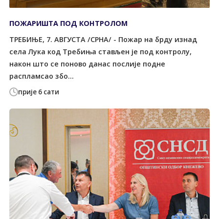
ПОЖАРИШТА ПОД КОНTРОЛОМ
ТРЕБИЊЕ, 7. АВГУСТА /СРНА/ - Пожар на брду изнад
села Лука код Tребиња стављен је под контролу,
након што се поново данас послије подне
распламсао збо...
прије 6 сати