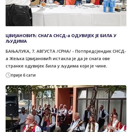
ЦВИЈАНОВИЋ: СНАГА СНСД-а ОДУВИЈЕК ЈЕ БИЛА У
ЉУДИМА
БАЊАЛУКА, 7. АВГУСТА /СРНА/ - Потпредсјендик СНСД-
а Жељка Цвијановић истакла је да је снага ове
странке одувијек била у људима који је чине.
прије 6 сати