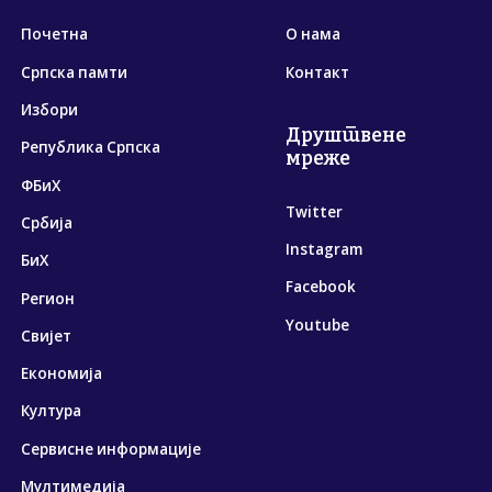
Почетна
О нама
Српска памти
Контакт
Избори
Друштвене
Република Српска
мреже
ФБиХ
Twitter
Србија
Instagram
БиХ
Facebook
Регион
Youtube
Свијет
Економија
Култура
Сервисне информације
Мултимедија