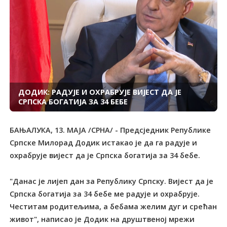
ДОДИК: РАДУЈЕ И ОХРАБРУЈЕ ВИЈЕСТ ДА ЈЕ
СРПСКА БОГАТИЈА ЗА 34 БЕБЕ
БАЊАЛУКА, 13. МАЈА /СРНА/ - Предсједник Републике
Српске Милорад Додик истакао је да га радује и
охрабрује вијест да је Српска богатија за 34 бебе.
"Данас је лијеп дан за Републику Српску. Вијест да је
Српска богатија за 34 бебе ме радује и охрабрује.
Честитам родитељима, а бебама желим дуг и срећан
живот", написао је Додик на друштвеној мрежи