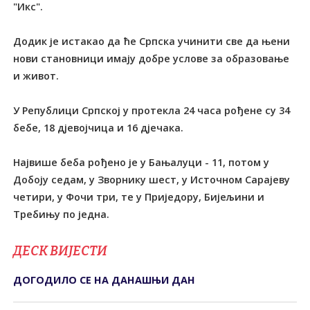
"Икс".
Додик је истакао да ће Српска учинити све да њени
нови становници имају добре услове за образовање
и живот.
У Републици Српској у протекла 24 часа рођене су 34
бебе, 18 дјевојчица и 16 дјечака.
Највише беба рођено је у Бањалуци - 11, потом у
Добоју седам, у Зворнику шест, у Источном Сарајеву
четири, у Фочи три, те у Приједору, Бијељини и
ДЕСК ВИЈЕСТИ
ДОГОДИЛО СЕ НА ДАНАШЊИ ДАН