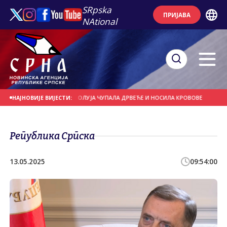
SRpska
ПРИЈАВА
NAtional
 НА ДАНАШЊИ ДАН
ОЛУЈА ЧУПАЛА ДРВЕЋЕ И НОСИЛА КРОВОВЕ
ЈАКИ ПЉ
НАЈНОВИЈЕ ВИЈЕСТИ:
Република Српска
13.05.2025
09:54:00