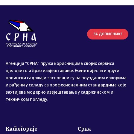
ЗА ДОПИСНИКЕ
Агенција "СРНА" пружа корисницима својих сервиса
цјеловито и брзо извјештавање. Њене вијести и други
новински садржаји засновани су на поузданим изворима
и рађени у складу са професионалним стандардима које
захтијева модерно извјештавање у садржинском и
техничком погледу.
Категорије
Срна