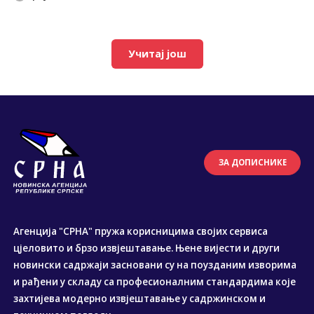
Учитај још
ЗА ДОПИСНИКЕ
Агенција "СРНА" пружа корисницима својих сервиса
цјеловито и брзо извјештавање. Њене вијести и други
новински садржаји засновани су на поузданим изворима
и рађени у складу са професионалним стандардима које
захтијева модерно извјештавање у садржинском и