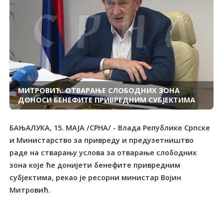
МИТРОВИЋ: ОТВАРАЊЕ СЛОБОДНИХ ЗОНА
ДОНОСИ БЕНЕФИТЕ ПРИВРЕДНИМ СУБЈЕКТИМА
БАЊАЛУКА, 15. МАЈА /СРНА/ - Влада Републике Српске
и Министарство за привреду и предузетништво
раде на стварању услова за отварање слободних
зона које ће донијети бенефите привредним
субјектима, рекао је ресорни министар Војин
Митровић.