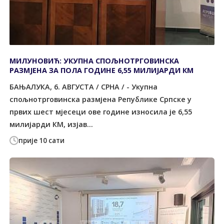
МИЛУНОВИЋ: УКУПНА СПОЉНОТРГОВИНСКА
РАЗМЈЕНА ЗА ПОЛА ГОДИНЕ 6,55 МИЛИЈАРДИ КМ
БАЊАЛУКА, 6. АВГУСТА / СРНА / - Укупна
спољнотрговинска размјена Републике Српске у
првих шест мјесеци ове године износила је 6,55
милијарди КМ, изјав...
прије 10 сати