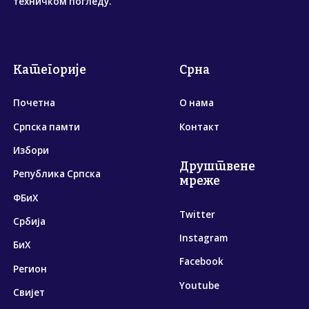
техничком погледу.
Категорије
Срна
Почетна
О нама
Српска памти
Контакт
Избори
Друштвене
Република Српска
мреже
ФБиХ
Twitter
Србија
Instagram
БиХ
Facebook
Регион
Youtube
Свијет