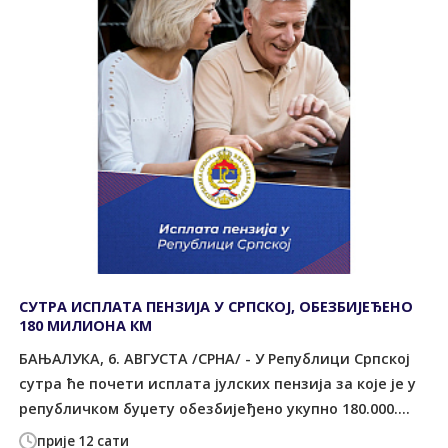
СУТРА ИСПЛАТА ПЕНЗИЈА У СРПСКОЈ, ОБЕЗБИЈЕЂЕНО
180 МИЛИОНА КМ
БАЊАЛУКА, 6. АВГУСТА /СРНА/ - У Републици Српској
сутра ће почети исплата јулских пензија за које је у
републичком буџету обезбијеђено укупно 180.000....
прије 12 сати