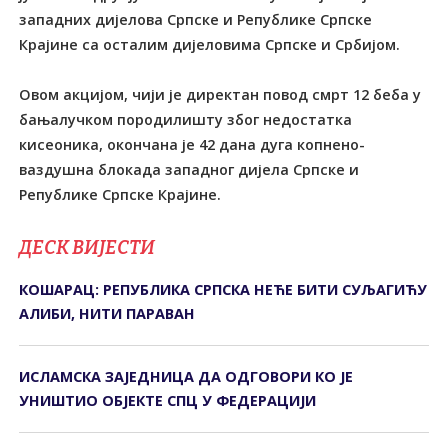
западних дијелова Српске и Републике Српске
Крајине са осталим дијеловима Српске и Србијом.
Овом акцијом, чији је директан повод смрт 12 беба у
бањалучком породилишту због недостатка
кисеоника, окончана је 42 дана дуга копнено-
ваздушна блокада западног дијела Српске и
Републике Српске Крајине.
ДЕСК ВИЈЕСТИ
КОШАРАЦ: РЕПУБЛИКА СРПСКА НЕЋЕ БИТИ СУЉАГИЋУ
АЛИБИ, НИТИ ПАРАВАН
ИСЛАМСКА ЗАЈЕДНИЦА ДА ОДГОВОРИ КО ЈЕ
УНИШТИО ОБЈЕКТЕ СПЦ У ФЕДЕРАЦИЈИ