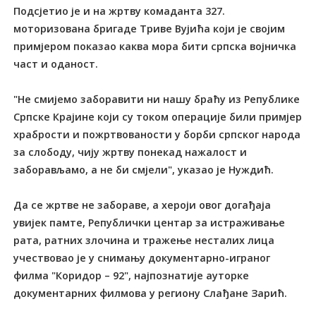
Подсјетио је и на жртву комаданта 327.
моторизована бригаде Триве Вујића који је својим
примјером показао каква мора бити српска војничка
част и оданост.
"Не смијемо заборавити ни нашу браћу из Републике
Српске Крајине који су током операције били примјер
храбрости и пожртвованости у борби српског народа
за слободу, чију жртву понекад нажалост и
заборављамо, а не би смјели", указао је Нуждић.
Да се жртве не забораве, а хероји овог догађаја
увијек памте, Републички центар за истраживање
рата, ратних злочина и тражење несталих лица
учествовао је у снимању документарно-играног
филма "Коридор – 92", најпознатије ауторке
документарних филмова у региону Слађане Зарић.