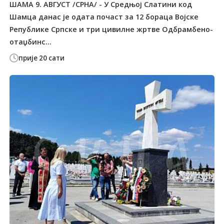
ШАМА 9. АВГУСT /СРНА/ - У Средњој Слатини код
Шамца данас је одата почаст за 12 бораца Војске
Републике Српске и три цивилне жртве Одбрамбено-
отаџбинс...
прије 20 сати