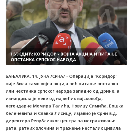
НУЖДИЋ: КОРИДОР - ВОЈНА АКЦИЈА И ПИТАЊЕ
ОПСТАНКА СРПСКОГ НАРОДА
БАЊАЛУКА, 14. ЈУНА /СРНА/ - Операција "Коридор"
није била само војна акција већ питање опстанка
или нестанка српског народа западно од Дрине, а
изњедрила је неке од највећих војсковођа,
легендарне Момира Талића, Новицу Симића, Бошка
Келечевића и Славка Лисицу, изјавио је Срни в.д.
директора Републичког центра за истраживање
рата, ратних злочина и тражење несталих цивила