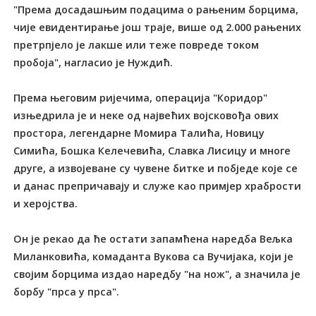
"Према досадашњим подацима о рањеним борцима,
чије евидентирање још траје, више од 2.000 рањених
претрпјело је лакше или теже повреде током
пробоја", нагласио је Нуждић.
Према његовим ријечима, операција "Коридор"
изњедрила је и неке од највећих војсковођа ових
простора, легендарне Момира Талића, Новицу
Симића, Бошка Келечевића, Славка Лисицу и многе
друге, а извојеване су чувене битке и побједе које се
и данас препричавају и служе као примјер храбрости
и херојства.
Он је рекао да ће остати запамћена наредба Вељка
Миланковића, комаданта Вукова са Вучијака, који је
својим борцима издао наредбу "на нож", а значила је
борбу "прса у прса".