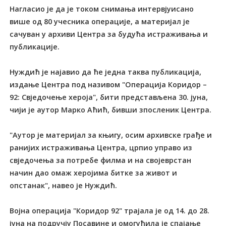
Нагласио је да је током снимања интервјуисано
више од 80 учесника операције, а материјал је
сачуван у архиви Центра за будућа истраживања и
публикације.
Нуждић је најавио да ће једна таква публикација,
издање Центра под називом "Операција Коридор –
92: Свједочење хероја", бити представљена 30. јуна,
чији је аутор Марко Аћић, бивши зпосленик Центра.
"Аутор је материјал за књигу, осим архивске грађе и
ранијих истраживања Центра, црпио управо из
свједочења за потребе филма и на својеврстан
начин дао омаж херојима битке за живот и
опстанак", навео је Нуждић.
Војна операција "Коридор 92" трајала је од 14. до 28.
јуна на подручју Посавине и омогућила је спајање