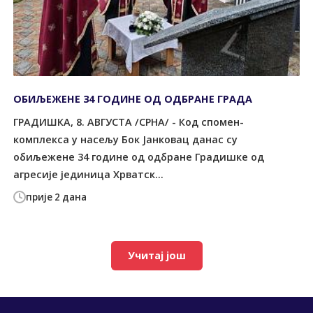
ОБИЉЕЖЕНЕ 34 ГОДИНЕ ОД ОДБРАНЕ ГРАДА
ГРАДИШКА, 8. АВГУСТА /СРНА/ - Код спомен-
комплекса у насељу Бок Јанковац данас су
обиљежене 34 године од одбране Градишке од
агресије јединица Хрватск...
прије 2 дана
Учитај још