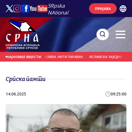
SRpska
ПРИЈАВА
NAtional
ЋЕ БИТИ СУЉАГИЋУ АЛИБИ, НИТИ ПАРАВАН
ИСЛАМСКА ЗАЈЕДНИЦА ДА ОДГО
НАЈНОВИЈЕ ВИЈЕСТИ:
Српска памти
14.06.2025
09:25:00