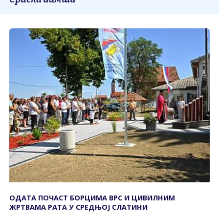
ОДАTА ПОЧАСT БОРЦИМА ВРС И ЦИВИЛНИМ
ЖРTВАМА РАTА У СРЕДЊОЈ СЛАTИНИ