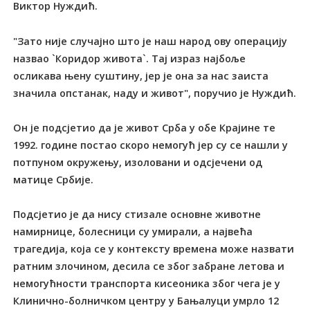
Виктор Нуждић.
"Зато није случајно што је наш народ ову операцију
назвао `Коридор живота`. Тај израз најбоље
осликава њену суштину, јер је она за нас заиста
значила опстанак, наду и живот", поручио је Нуждић.
Он је подсјетио да је живот Срба у обе Крајине те
1992. године постао скоро немогућ јер су се нашли у
потпуном окружењу, изоловани и одсјечени од
матице Србије.
Подсјетио је да нису стизале основне животне
намирнице, болесници су умирали, а највећа
трагедија, која се у контексту времена може назвати
ратним злочином, десила се због забране летова и
немогућности транспорта кисеоника због чега је у
Клинично-болничком центру у Бањалуци умрло 12