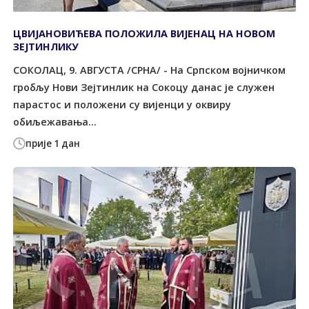
ЦВИЈАНОВИЋЕВА ПОЛОЖИЛА ВИЈЕНАЦ НА НОВОМ
ЗЕЈТИНЛИКУ
СОКОЛАЦ, 9. АВГУСТА /СРНА/ - На Српском војничком
гробљу Нови Зејтинлик на Сокоцу данас је служен
парастос и положени су вијенци у оквиру
обиљежавања...
прије 1 дан