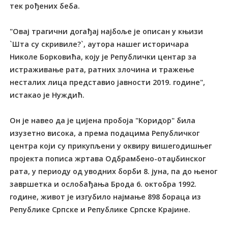
тек рођених беба.
"Овај трагични догађај најбоље је описан у књизи
`Шта су скривиле?`, аутора нашег историчара
Николе Борковића, коју је Републички центар за
истраживање рата, ратних злочина и тражење
несталих лица представио јавности 2019. године",
истакао је Нуждић.
Он је навео да је цијена пробоја "Коридор" била
изузетно висока, а према подацима Републичког
центра који су прикупљени у оквиру вишегодишњег
пројекта пописа жртава Одбрамбено-отаџбинског
рата, у периоду од уводних борби 8. јуна, па до њеног
завршетка и ослобађања Брода 6. октобра 1992.
године, живот је изгубило најмање 898 бораца из
Републике Српске и Републике Српске Крајине.