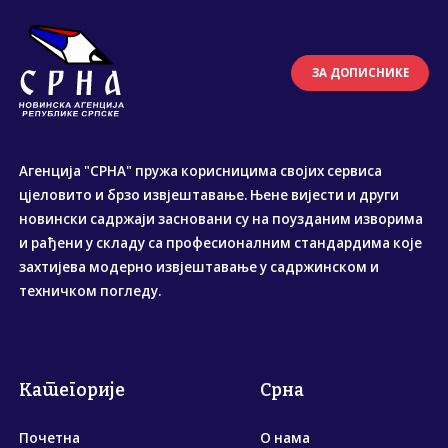
ЗА ДОПИСНИКЕ
Агенција "СРНА" пружа корисницима својих сервиса
цјеловито и брзо извјештавање. Њене вијести и други
новински садржаји засновани су на поузданим изворима
и рађени у складу са професионалним стандардима које
захтијева модерно извјештавање у садржинском и
техничком погледу.
Категорије
Срна
Почетна
О нама