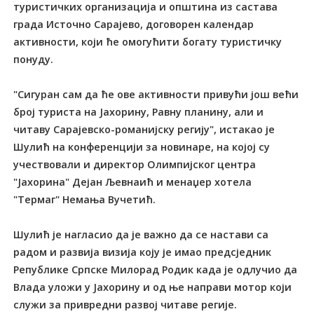
туристичких организација и општина из састава
града Источно Сарајево, договорен календар
активности, који ће омогућити богату туристичку
понуду.
"Сигуран сам да ће ове активности привући још већи
број туриста на Јахорину, Равну планину, али и
читаву Сарајевско-романијску регију", истакао је
Шулић на конференцији за новинаре, на којој су
учествовали и директор Олимпијског центра
"Јахорина" Дејан Љевнаић и менаџер хотела
"Термаг" Немања Вучетић.
Шулић је нагласио да је важно да се настави са
радом и развија визија коју је имао предсједник
Републике Српске Милорад Родик када је одлучио да
Влада уложи у Јахорину и од ње направи мотор који
служи за привредни развој читаве регије.