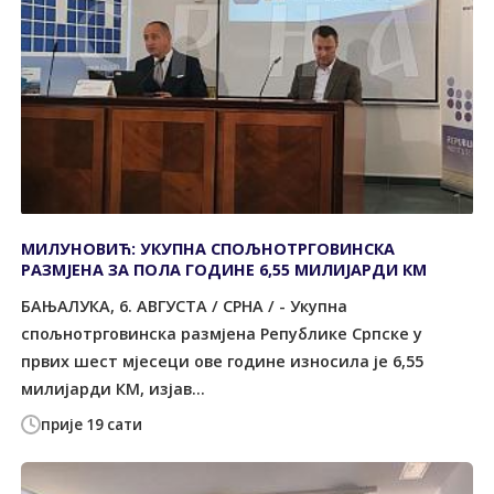
МИЛУНОВИЋ: УКУПНА СПОЉНОТРГОВИНСКА
РАЗМЈЕНА ЗА ПОЛА ГОДИНЕ 6,55 МИЛИЈАРДИ КМ
БАЊАЛУКА, 6. АВГУСТА / СРНА / - Укупна
спољнотрговинска размјена Републике Српске у
првих шест мјесеци ове године износила је 6,55
милијарди КМ, изјав...
прије 19 сати