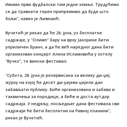
Имамо први фудбалски тим једне земље. Трудућемо
се да травнати терен припремимо да буде што
бољи", навео је Љевнаић.
Вучетић је рекао да ће 26. јуна, уз бесплатне
садржаје, у "Олимп" бару на врху Јахорине бити
уприличен бранч, а да ће већ наредног дана бити
организован концерт Алена Исламовића у хотелу
"Вучко", те вински фестивал.
"Субота, 28. јуна је резервисана за велику ди-џеј
журку на којој ће десет ди-џејева цијели дан
забављати публику. Биће организована и забава и
такмичења за породице, а биће и доста аутдор
садржаја. У недјељу, посљедњег дана фестивала сви
садржаји ће бити бесплатни на Равној планини",
рекао је Вучетић.