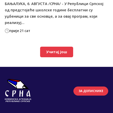
БАЊАЛУКА, 6. АВГУСТА /СРНА/ - У Републици Српској
од предстојеће школске године бесплатни су
уџбеници за све основце, а за овај програм, који
реализуј...
прије 21 сат
Учитај још
ЗА ДОПИСНИКЕ