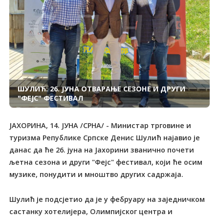
ШУЛИЋ: 26. ЈУНА ОТВАРАЊЕ СЕЗОНЕ И ДРУГИ
"ФЕЈС" ФЕСТИВАЛ
ЈАХОРИНА, 14. ЈУНА /СРНА/ - Министар трговине и
туризма Републике Српске Денис Шулић најавио је
данас да ће 26. јуна на Јахорини званично почети
љетна сезона и други "Фејс" фестивал, који ће осим
музике, понудити и мноштво других садржаја.
Шулић је подсјетио да је у фебруару на заједничком
састанку хотелијера, Олимпијског центра и