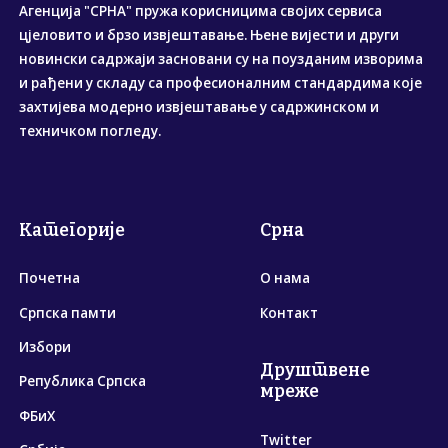
Агенција "СРНА" пружа корисницима својих сервиса
цјеловито и брзо извјештавање. Њене вијести и други
новински садржаји засновани су на поузданим изворима
и рађени у складу са професионалним стандардима које
захтијева модерно извјештавање у садржинском и
техничком погледу.
Категорије
Срна
Почетна
О нама
Српска памти
Контакт
Избори
Друштвене
Република Српска
мреже
ФБиХ
Twitter