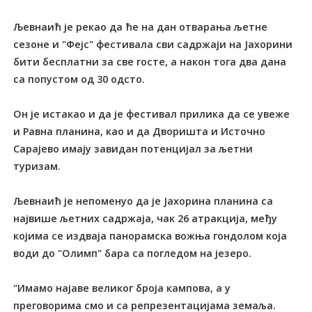
Љевнаић је рекао да ће на дан отварања љетне
сезоне и "Фејс" фестивала сви садржаји на Јахорини
бити бесплатни за све госте, а након тога два дана
са попустом од 30 одсто.
Он је истакао и да је фестивал прилика да се увеже
и Равна планина, као и да Дворишта и Источно
Сарајево имају завидан потенцијал за љетни
туризам.
Љевнаић је непоменуо да је Јахорина планина са
највише љетних садржаја, чак 26 атракција, међу
којима се издваја панорамска вожња гондолом која
води до "Олимп" бара са погледом на језеро.
"Имамо најаве великог броја кампова, а у
преговорима смо и са репрезентацијама земаља.