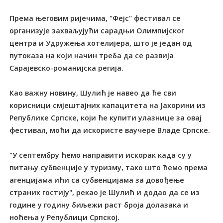
Према његовим ријечима, "Фејс" фестивал се
организује захваљујући сарадњи Олимпијског
центра и Удружења хотелијера, што је један од
путоказа на који начин треба да се развија
Сарајевско-романијска регија.
Као важну новину, Шулић је навео да ће сви
корисници смјештајних капацитета на Јахорини из
Републике Српске, који ће купити улазнице за овај
фестивал, моћи да искористе ваучере Владе Српске.
"У септембру ћемо направити искорак када су у
питању субвенције у туризму, тако што ћемо према
агенцијама ићи са субвенцијама за довођење
страних гостију", рекао је Шулић и додао да се из
године у годину биљежи раст броја долазака и
ноћења у Републици Српској.