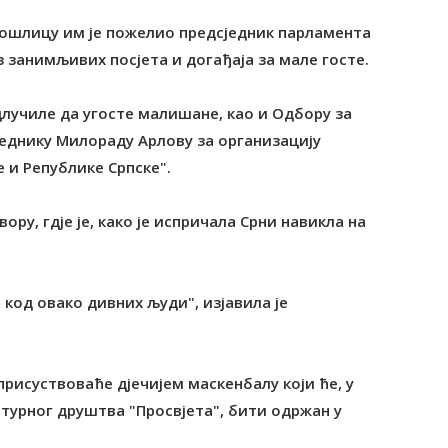
одошлицу им је пожелио предсједник парламента
 занимљивих посјета и догађаја за мале госте.
длучиле да угосте малишане, као и Одбору за
еднику Милораду Арлову за организацију
 и Републике Српске".
ору, гдје је, како је испричала Срни навикла на
код овако дивних људи", изјавила је
присуствоваће дјечијем маскенбалу који ће, у
лтурног друштва "Просвјета", бити одржан у