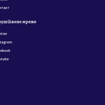
нтакт
руштвене мреже
itter
stagram
cebook
utube