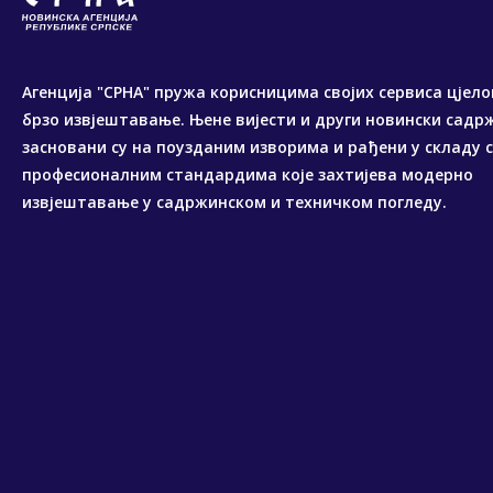
Агенција "СРНА" пружа корисницима својих сервиса цјело
брзо извјештавање. Њене вијести и други новински садр
засновани су на поузданим изворима и рађени у складу 
професионалним стандардима које захтијева модерно
извјештавање у садржинском и техничком погледу.