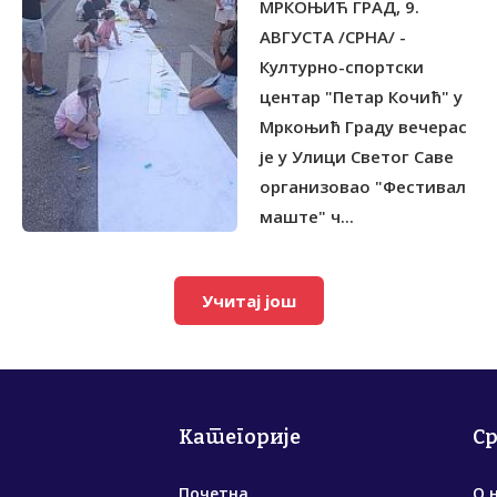
МРКОЊИЋ ГРАД, 9.
АВГУСТА /СРНА/ -
Културно-спортски
центар "Петар Кочић" у
Мркоњић Граду вечерас
је у Улици Светог Саве
организовао "Фестивал
маште" ч...
Учитај још
Категорије
С
Почетна
О 