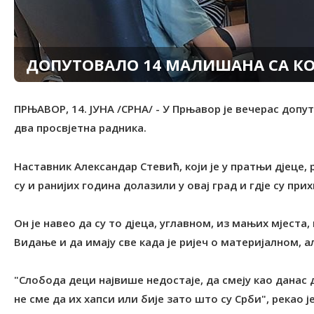
ДОПУТОВАЛО 14 МАЛИШАНА СА КО
ПРЊАВОР, 14. ЈУНА /СРНА/ - У Прњавор је вечерас доп
два просвјетна радника.
Наставник Александар Стевић, који је у пратњи дјеце,
су и ранијих година долазили у овај град и гдје су пр
Он је навео да су то дјеца, углавном, из мањих мјеста,
Видање и да имају све када је ријеч о материјалном, а
"Слобода деци највише недостаје, да смеју као данас д
не сме да их хапси или бије зато што су Срби", рекао ј