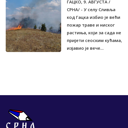
ГАЦКО, 9. АВГУСТА /
СРНА/ - У селу Сливља
код Гацка избио је већи
пожар траве и ниског
растиња, који за сада не
пријети сеоским кућама,
изјавио је вече...