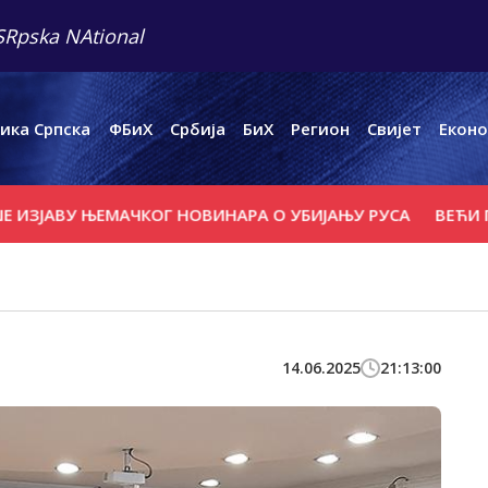
SRpska NAtional
ика Српска
ФБиХ
Србија
БиХ
Регион
Свијет
Еконо
ВУ ЊЕМАЧКОГ НОВИНАРА О УБИЈАЊУ РУСА
ВЕЋИ ПОЖАР 
14.06.2025
21:13:00