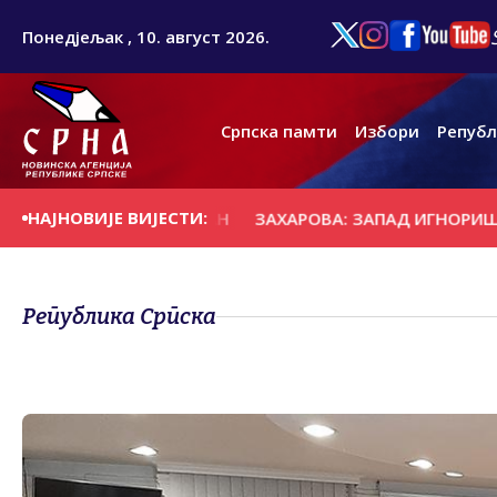
Понедјељак , 10. август 2026.
Српска памти
Избори
Републ
НАЈНОВИЈЕ ВИЈЕСТИ:
Е НА ДАНАШЊИ ДАН
ЗАХАРОВА: ЗАПАД ИГНОРИШЕ ИЗЈА
Република Српска