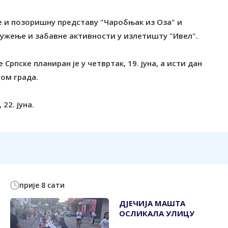
е и позоришну представу "Чаробњак из Оза" и
ружење и забавне активности у излетишту "Ивел".
Српске планиран је у четвртак, 19. јуна, а исти дан
ом града.
22. јуна.
прије 8 сати
ДЈЕЧИЈА МАШТА
ОСЛИКАЛА УЛИЦУ