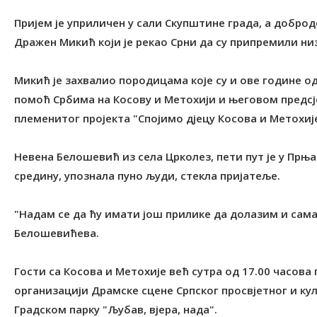
Пријем је уприличен у сали Скупштине града, а добр
Дражен Микић који је рекао Срни да су припремили низ
Микић је захвалио породицама које су и ове године о
помоћ Србима на Косову и Метохији и његовом предсј
племенитог пројекта "Спојимо дјецу Косова и Метохије
Невена Белошевић из села Црколез, пети пут је у Прњав
средину, упознала пуно људи, стекла пријатеље.
"Надам се да ћу имати још прилике да долазим и сама 
Белошевићева.
Гости са Косова и Метохије већ сутра од 17.00 часова 
организацији Драмске сцене Српског просвјетног и ку
Градском парку "Љубав, вјера, нада".