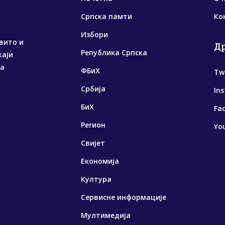
Српска памти
Ко
Избори
вито и
Д
Република Српска
жаји
са
ФБиХ
Tw
Србија
In
БиХ
Fa
Регион
Yo
Свијет
Економија
Култура
Сервисне информације
Мултимедија