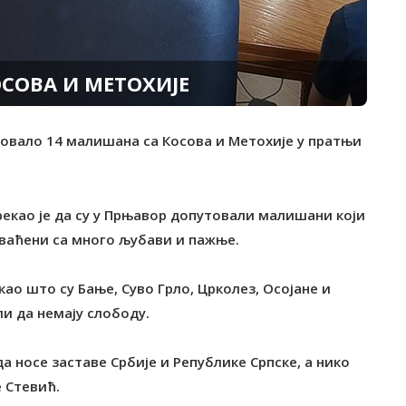
СОВА И МЕТОХИЈЕ
утовало 14 малишана са Косова и Метохије у пратњи
 рекао је да су у Прњавор допутовали малишани који
ихваћени са много љубави и пажње.
 као што су Бање, Суво Грло, Црколез, Осојане и
ли да немају слободу.
а носе заставе Србије и Републике Српске, а нико
е Стевић.