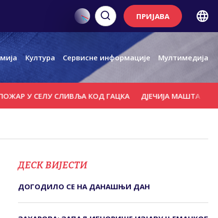
ПРИЈАВА
мија
Култура
Сервисне информације
Мултимедија
У СЕЛУ СЛИВЉА КОД ГАЦКА
ДЈЕЧИЈА МАШТА ОСЛИКАЛА
ДЕСК ВИЈЕСТИ
ДОГОДИЛО СЕ НА ДАНАШЊИ ДАН