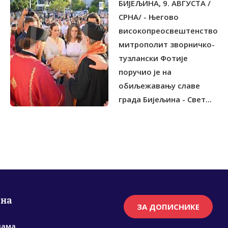
БИЈЕЉИНА, 9. АВГУСТА /
ДУХОВНОСТИ НАРОДА
СРНА/ - Његово
високопреосвештенство
митрополит зворничко-
тузлански Фотије
поручио је на
обиљежавању славе
града Бијељина - Свет...
рна
ЗА ДОПИСНИКЕ
нама