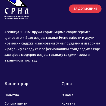
ЗА ДОПИСНИКЕ
Агенција "СРНА" пружа корисницима својих сервиса
цјеловито и брзо извјештавање. Њене вијести и други
новински садржаји засновани су на поузданим изворима
и рађени у складу са професионалним стандардима које
захтијева модерно извјештавање у садржинском и
техничком погледу.
Категорије
Срна
Почетна
О нама
Српска памти
Контакт