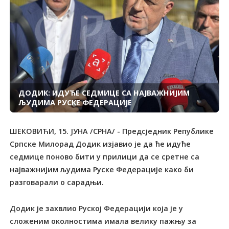
ДОДИК: ИДУЋЕ СЕДМИЦЕ СА НАЈВАЖНИЈИМ
ЉУДИМА РУСКЕ ФЕДЕРАЦИЈЕ
ШЕКОВИЋИ, 15. ЈУНА /СРНА/ - Предсједник Републике
Српске Милорад Додик изјавио је да ће идуће
седмице поново бити у прилици да се сретне са
најважнијим људима Руске Федерације како би
разговарали о сарадњи.
Додик је захвлио Руској Федерацији која је у
сложеним околностима имала велику пажњу за