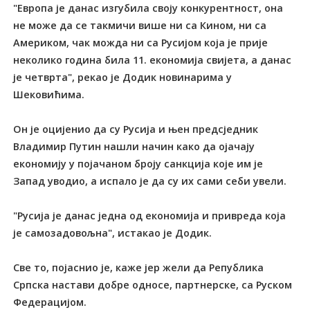
"Европа је данас изгубила своју конкурентност, она
не може да се такмичи више ни са Кином, ни са
Америком, чак можда ни са Русијом која је прије
неколико година била 11. економија свијета, а данас
је четврта", рекао је Додик новинарима у
Шековићима.
Он је оцијенио да су Русија и њен предсједник
Владимир Путин нашли начин како да ојачају
економију у појачаном броју санкција које им је
Запад уводио, а испало је да су их сами себи увели.
"Русија је данас једна од економија и привреда која
је самозадовољна", истакао је Додик.
Све то, појаснио је, каже јер жели да Република
Српска настави добре односе, партнерске, са Руском
Федерацијом.