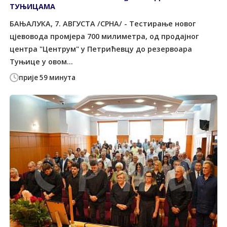
ТУЊИЦАМА
БАЊАЛУКА, 7. АВГУСТА /СРНА/ - Тестирање новог
цјевовода промјера 700 милиметра, од продајног
центра "Центрум" у Петрићевцу до резервоара
Туњице у овом...
прије 59 минута