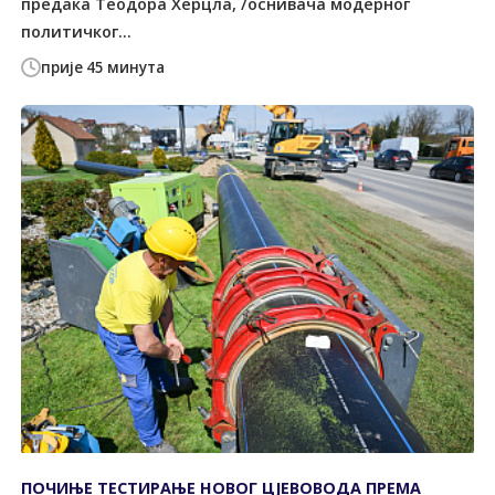
предака Теодора Херцла, /оснивача модерног
политичког...
прије 45 минута
ПОЧИЊЕ ТЕСТИРАЊЕ НОВОГ ЦЈЕВОВОДА ПРЕМА