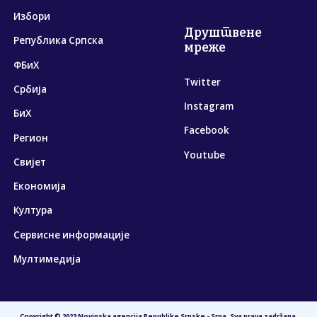
Избори
Друштвене
Република Српска
мреже
ФБиХ
Twitter
Србија
Instagram
БиХ
Facebook
Регион
Youtube
Свијет
Економија
Култура
Сервисне информације
Мултимедија
Copyright © 2023 Novinska agencija Republike Srpske - Srna. Sva prava zadržana.