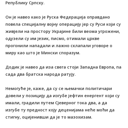
Републику Српску.
Он је навео како је Руска Федерација оправдано
повела специјалну војну операцију јер су Руси који су
живјели на простору Украјине били веома угрожени,
одузели су им језик, писмо, отимали цркве
прогонили нападали и лажно склапали уговоре о
миру као што је Мински споразум.
Додик је навео да иза свега стоји Западна Европа, па
сада два братска народа ратују.
Немогуће је, каже, да су се њемачки политичари
довели у позицију да изгубе јефтин енергент који су
имали, градили путем Сјеверног тока два, а да
изгубе ту предност коју деценијама неће моћи да
стигну, оцијенивши да је то мазохизам.