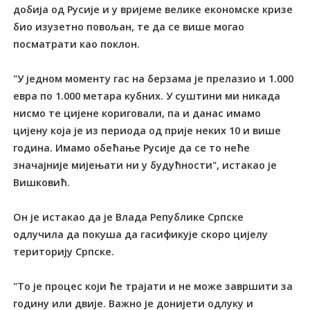
добија од Русије и у вријеме велике економске кризе
био изузетно повољан, те да се више могао
посматрати као поклон.
"У једном моменту гас на берзама је прелазио и 1.000
евра по 1.000 метара кубних. У суштини ми никада
нисмо те цијене кориговали, па и данас имамо
цијену која је из периода од прије неких 10 и више
година. Имамо обећање Русије да се то неће
значајније мијењати ни у будућности", истакао је
Вишковић.
Он је истакао да је Влада Републике Српске
одлучила да покуша да гасификује скоро цијелу
територију Српске.
"То је процес који ће трајати и не може завршити за
годину или двије. Важно је донијети одлуку и