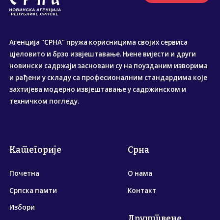
Агенција "СРНА" пружа корисницима својих сервиса
цјеловито и брзо извјештавање. Њене вијести и други
новински садржаји засновани су на поузданим изворима
и рађени у складу са професионалним стандардима које
захтијева модерно извјештавање у садржинском и
техничком погледу.
Категорије
Срна
Почетна
О нама
Српска памти
Контакт
Избори
Друштвене