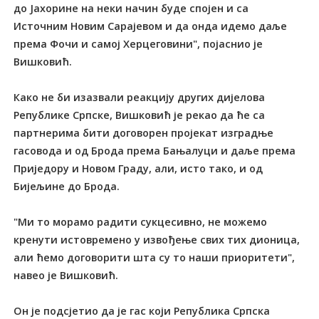
до Јахорине на неки начин буде спојен и са
Источним Новим Сарајевом и да онда идемо даље
према Фочи и самој Херцеговини", појаснио је
Вишковић.
Како не би изазвали реакцију других дијелова
Републике Српске, Вишковић је рекао да ће са
партнерима бити договорен пројекат изградње
гасовода и од Брода према Бањалуци и даље према
Приједору и Новом Граду, али, исто тако, и од
Бијељине до Брода.
"Ми то морамо радити сукцесивно, не можемо
кренути истовремено у извођење свих тих дионица,
али ћемо договорити шта су то наши приоритети",
навео је Вишковић.
Он је подсјетио да је гас који Република Српска