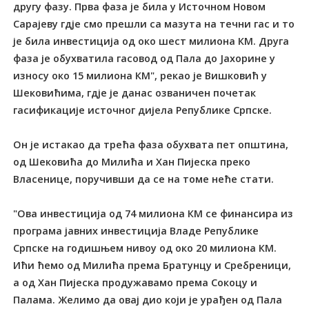
другу фазу. Прва фаза је била у Источном Новом
Сарајеву гдје смо прешли са мазута на течни гас и то
је била инвестиција од око шест милиона КМ. Друга
фаза је обухватила гасовод од Пала до Јахорине у
износу око 15 милиона КМ", рекао је Вишковић у
Шековићима, гдје је данас озваничен почетак
гасификације источног дијела Републике Српске.
Он је истакао да трећа фаза обухвата пет општина,
од Шековића до Милића и Хан Пијеска преко
Власенице, поручивши да се на томе неће стати.
"Ова инвестиција од 74 милиона КМ се финансира из
програма јавних инвестиција Владе Републике
Српске на годишњем нивоу од око 20 милиона КМ.
Ићи ћемо од Милића према Братунцу и Сребреници,
а од Хан Пијеска продужавамо према Сокоцу и
Палама. Желимо да овај дио који је урађен од Пала