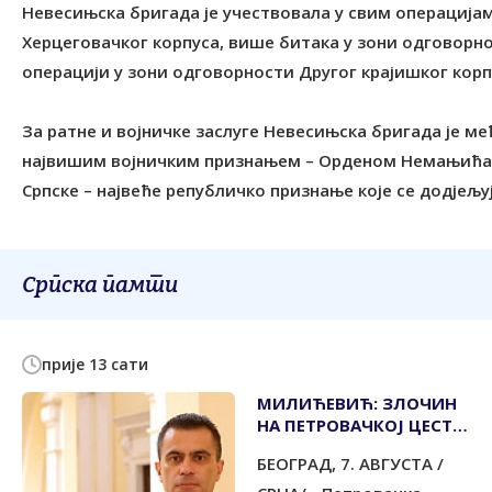
Невесињска бригада је учествовала у свим операција
Херцеговачког корпуса, више битака у зони одговорнос
операцији у зони одговорности Другог крајишког корп
За ратне и војничке заслуге Невесињска бригада је м
највишим војничким признањем – Орденом Немањића,
Српске – највеће републичко признање које се додјељу
Српска памти
прије 13 сати
МИЛИЋЕВИЋ: ЗЛОЧИН
НА ПЕТРОВАЧКОЈ ЦЕСТИ
- ВЕЧНА ОПОМЕНА
БЕОГРАД, 7. АВГУСТА /