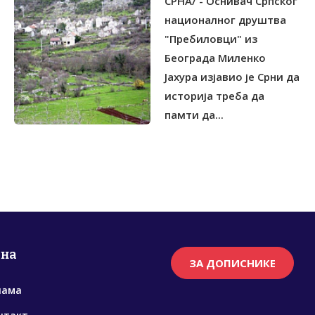
СРНА/ - Оснивач Српског
СПРИЈЕЧИЛИ
националног друштва
"Пребиловци" из
Београда Миленко
Јахура изјавио је Срни да
историја треба да
памти да...
рна
ЗА ДОПИСНИКЕ
нама