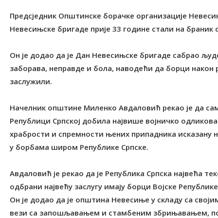
Предсједник Општинске борачке организације Невеси
Невесињске бригаде прије 33 године стали на браник 
Он је додао да је Дан Невесињске бригаде сабрао људе 
заборава, неправде и бола, наводећи да борци након 
заслужили.
Начелник општине Миленко Авдаловић рекао је да сам
Републици Српској добила највише војничко одликов
храбрости и спремности њених припадника исказану н
у борбама широм Републике Српске.
Авдаловић је рекао да је Република Српска највећа т
одбрани највећу заслугу имају борци Војске Републике
Он је додао да је општина Невесиње у складу са сво
вези са запошљавањем и стамбеним збрињавањем, по