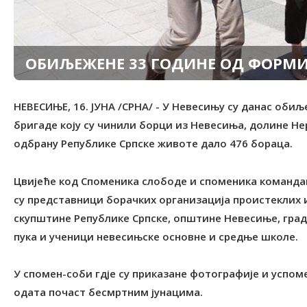
ОБИЉЕЖЕНЕ 33 ГОДИНЕ ОД ФОРМИ
НЕВЕСИЊЕ, 16. ЈУНА /СРНА/ - У Невесињу су данас об
бригаде коју су чинили борци из Невесиња, долине Не
одбрану Републике Српске животе дало 476 бораца.
Цвијеће код Споменика слободе и споменика команд
су представници борачких организација проистеклих 
скупштине Републике Српске, општине Невесиње, град
пука и ученици невесињске основне и средње школе.
У спомен-соби гдје су приказане фотографије и успом
одата почаст бесмртним јунацима.