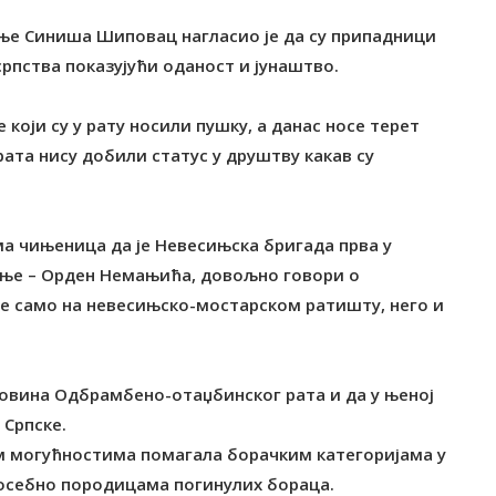
ње Синиша Шиповац нагласио је да су припадници
српства показујући оданост и јунаштво.
који су у рату носили пушку, а данас носе терет
рата нису добили статус у друштву какав су
а чињеница да је Невесињска бригада прва у
ање – Орден Немањића, довољно говори о
е само на невесињско-мостарском ратишту, него и
ековина Одбрамбено-отаџбинског рата и да у њеној
 Српске.
јим могућностима помагала борачким категоријама у
себно породицама погинулих бораца.