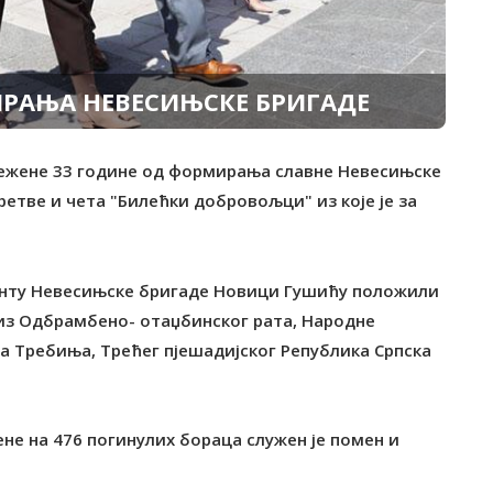
РАЊА НЕВЕСИЊСКЕ БРИГАДЕ
иљежене 33 године од формирања славне Невесињске
ретве и чета "Билећки добровољци" из које је за
анту Невесињске бригаде Новици Гушићу положили
из Одбрамбено- отаџбинског рата, Народне
а Tребиња, Tрећег пјешадијског Република Српска
ене на 476 погинулих бораца служен је помен и