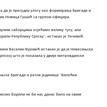
 да је пресудну улогу око формирања бригаде и
ник Новица Гушић са групом официра.
нулим саборцима осјећамо велику тугу, али
или Републику Српску", истакао је Зечевић.
ине Веселин Вујовић истакао је да је Невесињска
рпској што је показала у двије митровданске
сињске бригаде и ратне јединице "Билећки
нисмо борили не би нас данас било на овим