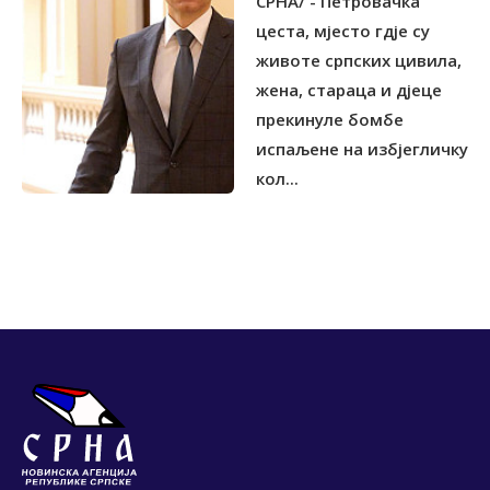
СРНА/ - Петровачка
цеста, мјесто гдје су
животе српских цивила,
жена, стараца и дјеце
прекинуле бомбе
испаљене на избјегличку
кол...