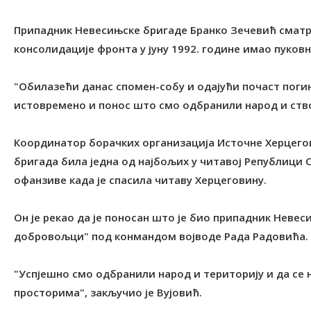
Припадник Невесињске бригаде Бранко Зечевић сматра
консолидације фронта у јуну 1992. године имао пуков
"Обилазећи данас спомен-собу и одајући почаст поги
истовремено и понос што смо одбранили народ и створ
Координатор борачких организација Источне Херцегов
бригада била једна од најбољих у читавој Републици С
офанзиве када је спасила читаву Херцеговину.
Он је рекао да је поносан што је био припадник Неве
добровољци" под конмандом војводе Рада Радовића.
"Успјешно смо одбранили народ и територију и да се 
просторима", закључио је Вујовић.