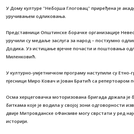
У Дому културе "Небојша Глоговац" приређена је ака
уручивањем одликовања.
Представници Општинске борачке организације Невес
уручили су медаље заслуга за народ – постхумно одл
Додика. Уз истицање вјечне почасти и поштовања од
Миленковић.
У културно-умјетничком програму наступили су Етно-г
пјесници Миро Ковач и Јован Братић са репертоаром 
Осма херцеговачка моторизована бригада држала је б
биткама које је водила у својој зони одговорности изв
двије Митровданске оФанзиве могу сврстати у ред најс
историји.