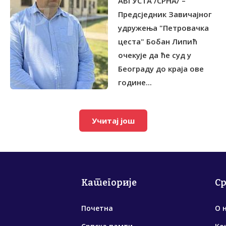
АВГУСТА /СРНА/ –
Предсједник Завичајног
удружења "Петровачка
цеста" Бобан Липић
очекује да ће суд у
Београду до краја ове
године...
Учитај још
Категорије
С
Почетна
О 