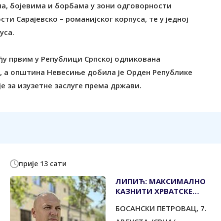
ма, бојевима и борбама у зони одговорности
ти Сарајевско – романијског корпуса, те у једној
уса.
еђу првим у Републици Српској одликована
 а општина Невесиње добила је Орден Републике
је за изузетне заслуге према држави.
прије 13 сати
ЛИПИЋ: МАКСИМАЛНО
КАЗНИТИ ХРВАТСКЕ
ПИЛОТЕ ЗБОГ
БОСАНСКИ ПЕТРОВАЦ, 7.
БОМБАРДОВАЊА
ИЗБЈЕГЛИЧКЕ КОЛОНЕ