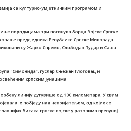
демија са културно-умјетничким програмом и
иње породицама три погинула борца Војске Српске
иковање предсједника Републике Српске Милорада
ликовани су Жарко Спремо, Слободан Пудар и Саша
рупа "Симонида", гуслар Сњежан Глоговац и
посвећеним српским јунацима.
орбену линију дугувише од 100 километара. У свим
ојевала је побједу над непријатељем, од којих се
лавнијих битака српске војске у ратовима препуној