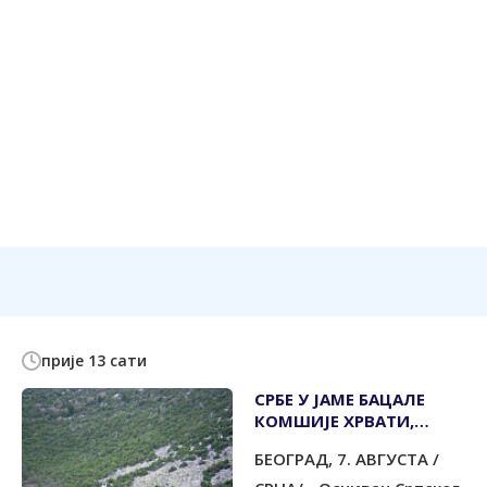
прије 13 сати
СРБЕ У ЈАМЕ БАЦАЛЕ
КОМШИЈЕ ХРВАТИ,
КАТОЛИЧКИ
БЕОГРАД, 7. АВГУСТА /
СВЕШТЕНИЦИ ТО
ЗНАЛИ, А НИСУ