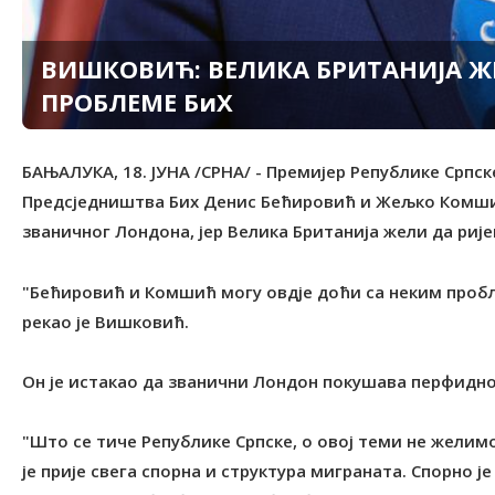
ВИШКОВИЋ: ВЕЛИКА БРИТАНИЈА ЖЕЛ
ПРОБЛЕМЕ БиХ
БАЊАЛУКА, 18. ЈУНА /СРНА/ - Премијер Републике Српс
Предсједништва Бих Денис Бећировић и Жељко Комши
званичног Лондона, јер Велика Британија жели да рије
"Бећировић и Комшић могу овдје доћи са неким проб
рекао је Вишковић.
Он је истакао да званични Лондон покушава перфидно
"Што се тиче Републике Српске, о овој теми не желимо
је прије свега спорна и структура миграната. Спорно