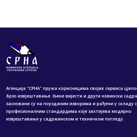
Агенција "СРНА" пружа корисницима својих сервиса цјело
брзо извјештавање. Њене вијести и други новински садр
засновани су на поузданим изворима и рађени у складу 
професионалним стандардима које захтијева модерно
извјештавање у садржинском и техничком погледу.