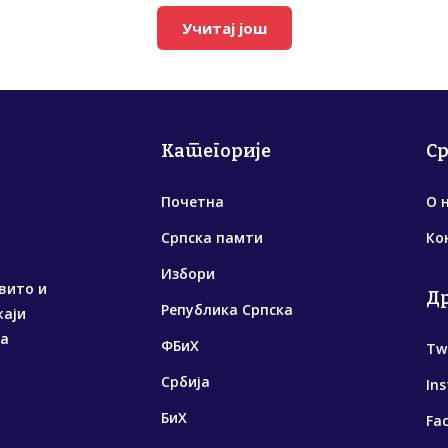
Учитај још
Категорије
С
Почетна
О 
Српска памти
Ко
Избори
вито и
Д
Република Српска
жаји
са
ФБиХ
Tw
Србија
In
БиХ
Fa