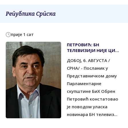
Република Српска
прије 1 сат
ПЕТРОВИЋ: БН
ТЕЛЕВИЗИЈИ НИЈЕ ЦИЉ
ОБЈЕКТИВНО
ДОБОЈ, 6. АВГУСТА /
ИНФОРМИСАЊЕ, ВЕЋ
СТВАРАЊЕ НЕГАТИВНЕ
СРНА/ - Посланик у
СЛИКЕ О РАДУ
Представничком дому
ВОДОВОДА
Парламентарне
скупштине БиХ Обрен
Петровић констатовао
је поводом уласка
новинара БН телевиз...