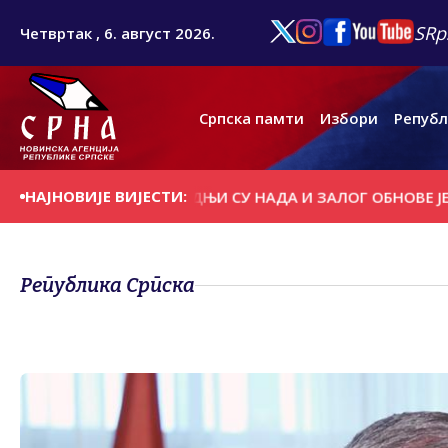
SRp
Четвртак , 6. август 2026.
Српска памти
Избори
Републ
НАЈНОВИЈЕ ВИЈЕСТИ:
УЧЕНИЦИ ГОСПОДЊИ СУ НАДА И ЗАЛОГ ОБНОВЕ ЈЕДНОГ Н
Република Српска