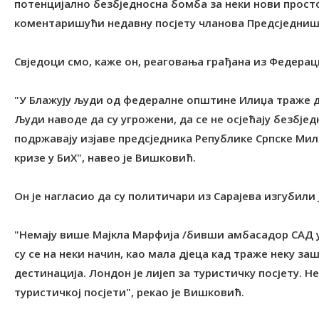
потенцијално безбједносна бомба за неки нови простор
коментаришући недавну посјету чланова Предсједниш
Свједоци смо, каже он, реаговања грађана из Федерац
"У Блажују људи од федералне општине Илиџа траже да
Људи наводе да су угрожени, да се не осјећају безбједн
подржавају изјаве предсједника Републике Српске Ми
кризе у БиХ", навео је Вишковић.
Он је нагласио да су политичари из Сарајева изгубили 
"Немају више Мајкла Марфија /бивши амбасадор САД у
су се на неки начин, као мала дјеца кад траже неку з
дестинација. Лондон је лијеп за туристичку посјету. 
туристичкој посјети", рекао је Вишковић.