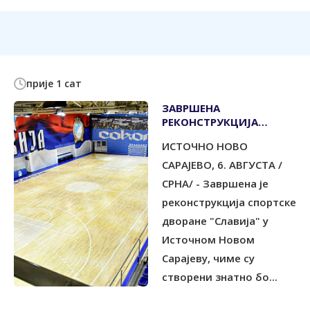
прије 1 сат
ЗАВРШЕНА
РЕКОНСТРУКЦИЈА
СПОРТСКЕ ДВОРАНЕ
ИСТОЧНО НОВО
"СЛАВИЈА"
САРАЈЕВО, 6. АВГУСТА /
СРНА/ - Завршена је
реконструкција спортске
дворане "Славија" у
Источном Новом
Сарајеву, чиме су
створени знатно бо...