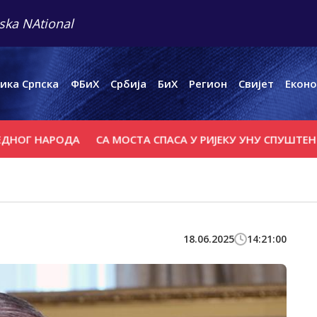
ska NAtional
ика Српска
ФБиХ
Србија
БиХ
Регион
Свијет
Еконо
АРОДА
СА МОСТА СПАСА У РИЈЕКУ УНУ СПУШТЕН ВИЈЕНАЦ
18.06.2025
14:21:00