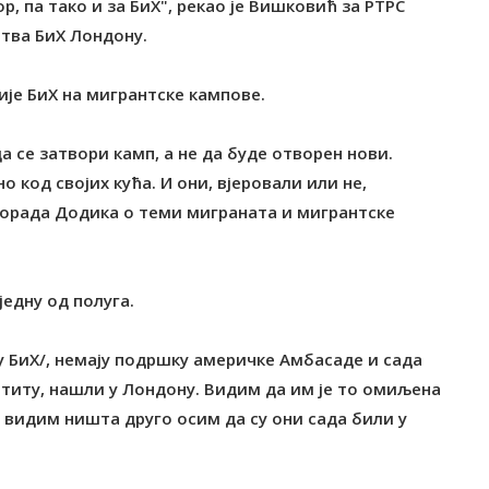
, па тако и за БиХ", рекао је Вишковић за РТРС
тва БиХ Лондону.
ије БиХ на мигрантске кампове.
 се затвори камп, а не да буде отворен нови.
о код својих кућа. И они, вјеровали или не,
лорада Додика о теми миграната и мигрантске
једну од полуга.
 БиХ/, немају подршку америчке Амбасаде и сада
аштиту, нашли у Лондону. Видим да им је то омиљена
Не видим ништа друго осим да су они сада били у