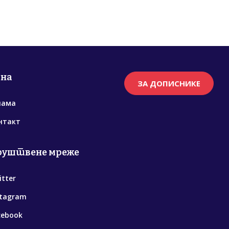
рна
ЗА ДОПИСНИКЕ
нама
нтакт
руштвене мреже
itter
stagram
cebook