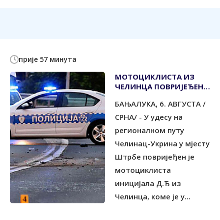
прије 57 минута
МОТОЦИКЛИСТА ИЗ
ЧЕЛИНЦА ПОВРИЈЕЂЕН У
УДЕСУ
БАЊАЛУКА, 6. АВГУСТА /
СРНА/ - У удесу на
регионалном путу
Челинац-Укрина у мјесту
Штрбе повријеђен је
мотоциклиста
иницијала Д.Ђ из
Челинца, коме је у...