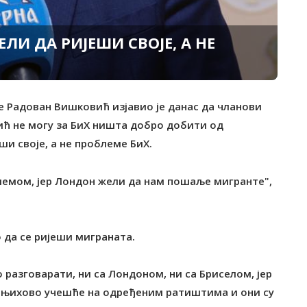
И ДА РИЈЕШИ СВОЈЕ, А НЕ
ке Радован Вишковић изјавио је данас да чланови
ћ не могу за БиХ ништа добро добити од
ши своје, а не проблеме БиХ.
лемом, јер Лондон жели да нам пошаље мигранте",
 да се ријеши миграната.
 разговарати, ни са Лондоном, ни са Бриселом, јер
 је њихово учешће на одређеним ратиштима и они су