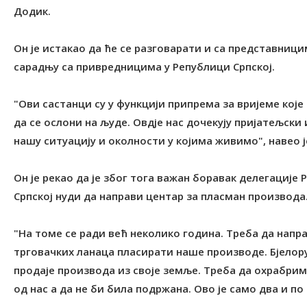
Додик.
Он је истакао да ће се разговарати и са представници
сарадњу са привредницима у Републици Српској.
"Ови састанци су у функцији припрема за вријеме које
да се ослони на људе. Овдје нас дочекују пријатељски
нашу ситуацију и околности у којима живимо", навео ј
Он је рекао да је због тога важан боравак делегације
Српској нуди да направи центар за пласман производа
"На томе се ради већ неколико година. Треба да напр
трговачких ланаца пласирати наше производе. Бјелор
продаје производа из своје земље. Треба да охрабри
од нас а да не би била подржана. Ово је само два и по