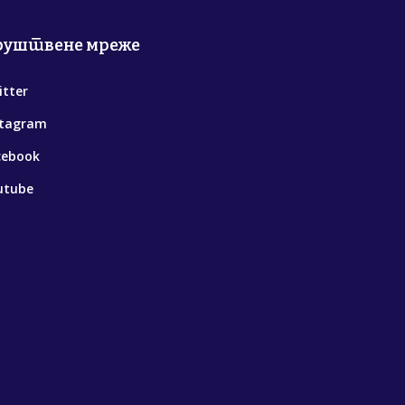
руштвене мреже
itter
stagram
cebook
utube