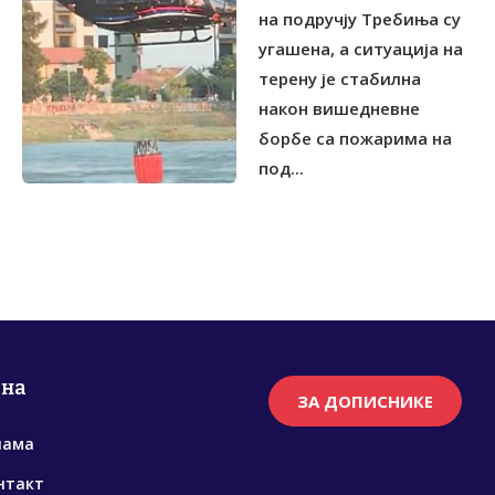
на подручју Требиња су
угашена, а ситуација на
терену је стабилна
након вишедневне
борбе са пожарима на
под...
рна
ЗА ДОПИСНИКЕ
нама
нтакт