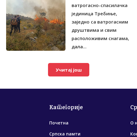
ватрогасно-спасилачка
јединица Tребиње,
заједно са ватрогасним
друштвима и свим
расположивим снагама,
дала...
Учитај још
Категорије
С
Почетна
О 
Српска памти
Ко