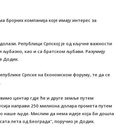
ма бројних компанија које имају интерес за
 долази. Републици Српској је од кључне важности
 и љубазно, као и са братском љубави. Разумију
е Додик.
 Републике Српске на Економском форуму, те да се
.
авимо центар гдје ће и друге земље путем
усија направи 250 милиона долара промета путем
мо наше људе. Мислим да нема идеје која би дошла
 сата лета од Београда", поручио је Додик.