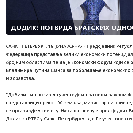
ДОДИК: ПОТВРДА БРАТСКИХ ОДНО
САНКТ ПЕТЕРБУРГ, 18. ЈУНА /СРНА/ - Предсједник Репуб
Федерација представља велики економски потенцијал з
бројним областима те да је Економски форум који се
Владимира Путина шанса за побољшање економских од
и здравства.
"Добили смо позив да учествујемо на овом важном Фо
представници преко 100 земаља, министара и привредн
се организује у свијету. Њега организује предсједник 
Додик за РТРС у Санкт Петербургу гдје ће учествоват