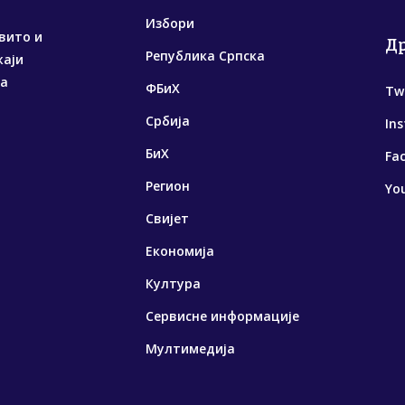
Избори
вито и
Д
Република Српска
жаји
са
ФБиХ
Tw
Србија
In
БиХ
Fa
Регион
Yo
Свијет
Економија
Култура
Сервисне информације
Мултимедија