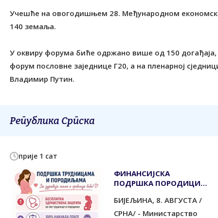
Учешће на овогодишњем 28. Међународном економско
140 земаља.
У оквиру форума биће одржано више од 150 догађаја,
форум пословне заједнице Г20, а на пленарној сједни
Владимир Путин.
Република Српска
прије 1 сат
ФИНАНСИЈСКА
ПОДРШКА ПОРОДИЦИ И
РАЂАЊУ
БИЈЕЉИНА, 8. АВГУСТА /
СРНА/ - Министарство