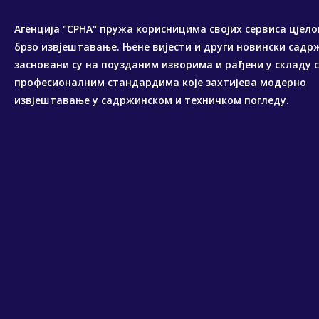
Агенција "СРНА" пружа корисницима својих сервиса цјело
брзо извјештавање. Њене вијести и други новински садр
засновани су на поузданим изворима и рађени у складу 
професионалним стандардима које захтијева модерно
извјештавање у садржинском и техничком погледу.