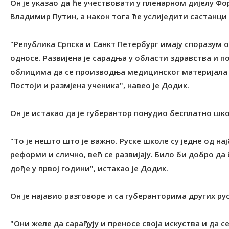
Он је указао да ће учествовати у пленарном дијелу Фо
Владимир Путин, а након тога ће услиједити састанци
"Република Српска и Санкт Петербург имају споразум 
односе. Развијена је сарадња у области здравства и п
облицима да се производња медицинског материјала у
Постоји и размјена ученика", навео је Додик.
Он је истакао да је губерантор понудио бесплатно шк
"То је нешто што је важно. Руске школе су једне од 
реформи и слично, већ се развијају. Било би добро да
дође у првој години", истакао је Додик.
Он је најавио разговоре и са губеранторима других ру
"Они желе да сарађују и преносе своја искуства и да 