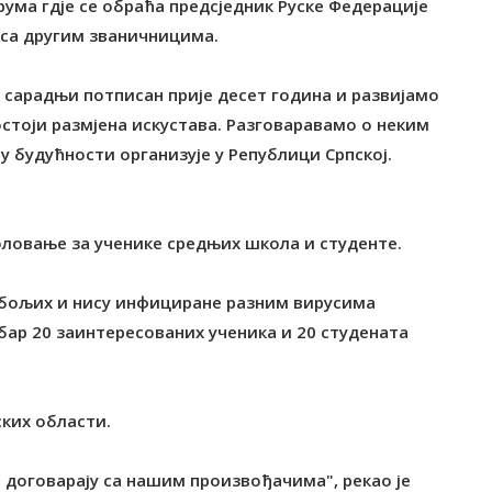
рума гдје се обраћа предсједник Руске Федерације
 са другим званичницима.
о сарадњи потписан прије десет година и развијамо
остоји размјена искустава. Разговаравамо о неким
 будућности организује у Републици Српској.
оловање за ученике средњих школа и студенте.
најбољих и нису инфициране разним вирусима
 бар 20 заинтересованих ученика и 20 студената
ских области.
се договарају са нашим произвођачима", рекао је