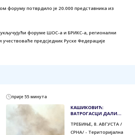
м форуму потврдило је 20.000 представника из
 укључујући форуме ШОС-а и БРИКС-а, регионални
ци учествоваће предсједник Руске Федерације
прије 55 минута
КАШИКОВИЋ:
ВАТРОГАСЦИ ДАЛИ
СВОЈ МАКСИМУМ ДА
ТРЕБИЊЕ, 8. АВГУСТА /
ЗАШТИТЕ СВЕ
СРНА/ - Tериторијална