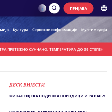
ПРИЈАВА
мија
Култура
Сервисне информације
Мултимедија
ЕТЕЖНО СУНЧАНО, ТЕМПЕРАТУРА ДО 39 СТЕПЕНИ
ОБИЉЕЖ
ДЕСК ВИЈЕСТИ
ФИНАНСИЈСКА ПОДРШКА ПОРОДИЦИ И РАЂАЊУ