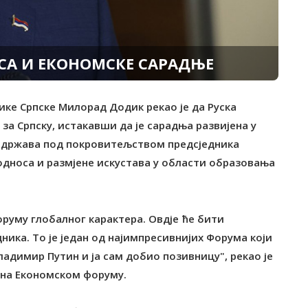
СА И ЕКОНОМСКЕ САРАДЊЕ
лике Српске Милорад Додик рекао је да Руска
а Српску, истакавши да је сарадња развијена у
 одржава под покровитељством предсједника
носа и размјене искустава у области образовања
руму глобалног карактера. Овдје ће бити
ика. То је један од најимпресивнијих Форума који
Владимир Путин и ја сам добио позивницу", рекао је
и на Економском форуму.