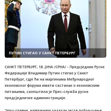
ПУТИН СТИГАО У САНКТ ПЕТЕРБУРГ
САНКТ ПЕТЕРБУРГ, 18. ЈУНА /СРНА/ - Предсједник Руске
Федерације Владимир Путин стигао у Санкт
Петербург, гдје ће на маргинама Међународног
економског форума имати састанак о економским
питањима, саопштила је Прес-служба руске
предсједничке администрације.
"Наш главни, најважнији задатак јесте побољшање