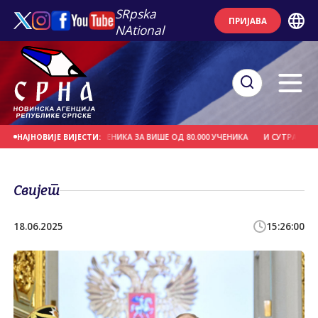
SRpska
ПРИЈАВА
NAtional
ЕЛА БЕСПЛАТНИХ УЏБЕНИКА ЗА ВИШЕ ОД 80.000 УЧЕНИКА
И СУТРА ВРУЋЕ, Т
НАЈНОВИЈЕ ВИЈЕСТИ:
Свијет
18.06.2025
15:26:00