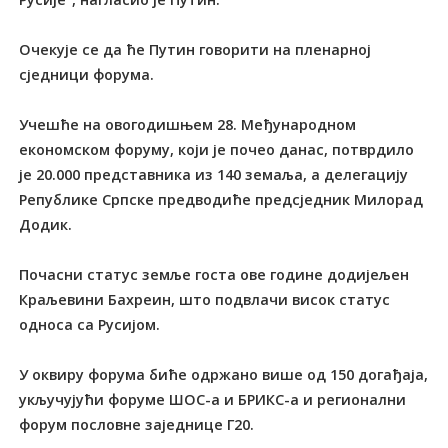
Очекује се да ће Путин говорити на пленарној
сједници форума.
Учешће на овогодишњем 28. Међународном
економском форуму, који је почео данас, потврдило
је 20.000 представника из 140 земаља, а делегацију
Републике Српске предводиће предсједник Милорад
Додик.
Почасни статус земље госта ове године додијељен
Краљевини Бахреин, што подвлачи висок статус
односа са Русијом.
У оквиру форума биће одржано више од 150 догађаја,
укључујући форуме ШОС-а и БРИКС-а и регионални
форум пословне заједнице Г20.