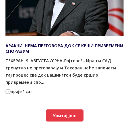
АРАКЧИ: НЕМА ПРЕГОВОРА ДОК СЕ КРШИ ПРИВРЕМЕНИ
СПОРАЗУМ
ТЕХЕРАН, 9. АВГУСТА /СРНА-Ројтерс/ - Иран и САД
тренутно не преговарају и Техеран неће започети
тај процес све док Вашингтон буде кршио
привремени спо...
прије 1 сат
Учитај још