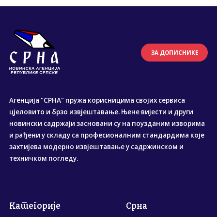
ЗА ДОПИСНИКЕ
Агенција "СРНА" пружа корисницима својих сервиса
цјеловито и брзо извјештавање. Њене вијести и други
новински садржаји засновани су на поузданим изворима
и рађени у складу са професионалним стандардима које
захтијева модерно извјештавање у садржинском и
техничком погледу.
Категорије
Срна