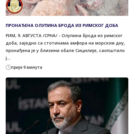
ПРОНАЂЕНА ОЛУПИНА БРОДА ИЗ РИМСКОГ ДОБА
РИМ, 9. АВГУСТА /СРНА/ - Олупина брода из римског
доба, заједно са стотинама амфора на морском дну,
пронађена је у близини обале Сицилије, саопштило
ј...
прије 9 минута