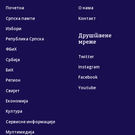
Почетна
О нама
Српска памти
Контакт
Избори
Друштвене
Република Српска
мреже
ФБиХ
Twitter
Србија
Instagram
БиХ
Facebook
Регион
Youtube
Свијет
Економија
Култура
Сервисне информације
Мултимедија