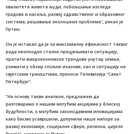
квалитета живота људи, побољшање изгледа
градова и насеља, развој здравственог и образовног
система, решавање еколошких проблема", рекао је
Путин.
Он је истакао да је за максималну ефикасност таквог
рада неопходно стално процјењивати ситуацију,
пратити макроекономске трендове унутар земље,
узимати у обзир спољне изазове, као и ситуацију на
свјетским тржиштима, преноси Телевизија "Санкт
Петербург".
"На основу такве анализе, предлажем да
разговарамо о нашим могућим акцијама у блиској
будућности, о могућим законодавним иновацијама
како бисмо усавршили, допунили наше напоре за
развој економије, социјалне сфере, региона, цијеле
Русије", нагласио је Путин.