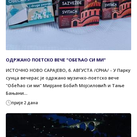
ОДРЖАНО ПОЕТСКО ВЕЧЕ "ОБЕЋАО СИ МИ"
ИСТОЧНО НОВО САРАЈЕВО, 6. АВГУСТА /СРНА/ - У Парку
сунца вечерас је одржано музичко-поетско вече
"Обећао си ми" Мирјане Бобић Мојсиловић и Тање
Бањани...
прије 2 дана