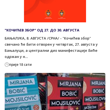
"КОЧИЋЕВ ЗБОР" ОД 27. ДО 30. АВГУСТА
БАЊАЛУКА, 8. АВГУСТА /СРНА/ - "Кочићев збор"
свечано ће бити отворен у четвртак, 27. августа у
Бањалуци, а централни дио манифестације биће
одржан у н...
прије 18 сати