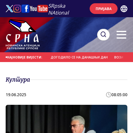
SRpska
ПРИЈАВА
NAtional
С СВЕTИ ПАНTЕЛЕЈМОН
ДОГОДИЛО СЕ НА ДАНАШЊИ ДАН
ВОЗАЧ НАМЈЕ
НАЈНОВИЈЕ ВИЈЕСТИ:
Култура
19.06.2025
08:05:00