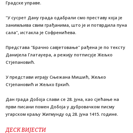
Градске управе.
"У сусрет Дану града одабрали смо преставу која је
занимљива свим грађанима, што је и потврдила пуна
сала", истакла је Софренићева.
Представа "Брачно савјетовање" рађена је по тексту
Данијела Глатауера, а режију потписује Жељко
Стјепановић.
У представи играју Сњежана Мишић, Жељко
Стјепановић и Жељко Еркић.
Дан града Добоја слави се 28. јуна, као сјећање на
први писани помен Добоја у дубровачком писму
угарском краљу Жигмунду од 28. јуна 1415. године.
ДЕСК ВИЈЕСТИ