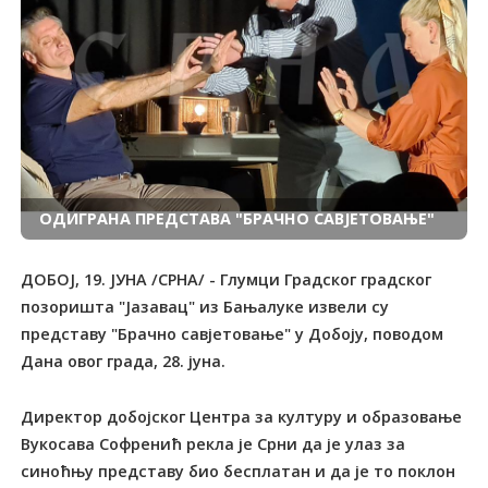
ОДИГРАНА ПРЕДСТАВА "БРАЧНО САВЈЕТОВАЊЕ"
ДОБОЈ, 19. ЈУНА /СРНА/ - Глумци Градског градског
позоришта "Јазавац" из Бањалуке извели су
представу "Брачно савјетовање" у Добоју, поводом
Дана овог града, 28. јуна.
Директор добојског Центра за културу и образовање
Вукосава Софренић рекла је Срни да је улаз за
синоћњу представу био бесплатан и да је то поклон