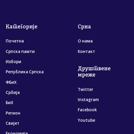
Категорије
Срна
Почетна
О нама
Српска памти
Контакт
Избори
Друштвене
Република Српска
мреже
ФБиХ
Twitter
Србија
Instagram
БиХ
Facebook
Регион
Youtube
Свијет
Економија