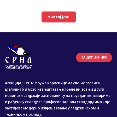
Учитај још
ЗА ДОПИСНИКЕ
Агенција "СРНА" пружа корисницима својих сервиса
цјеловито и брзо извјештавање. Њене вијести и други
новински садржаји засновани су на поузданим изворима
и рађени у складу са професионалним стандардима које
захтијева модерно извјештавање у садржинском и
техничком погледу.