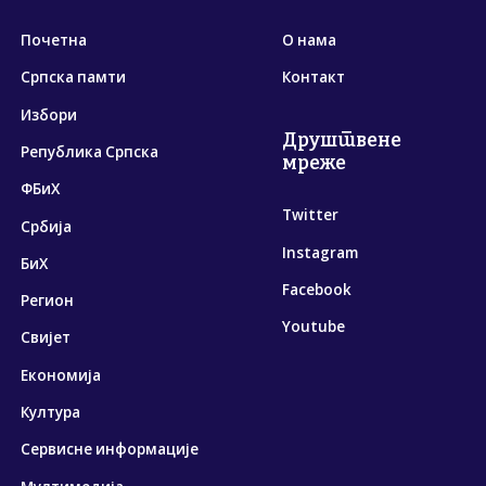
Почетна
О нама
Српска памти
Контакт
Избори
Друштвене
Република Српска
мреже
ФБиХ
Twitter
Србија
Instagram
БиХ
Facebook
Регион
Youtube
Свијет
Економија
Култура
Сервисне информације