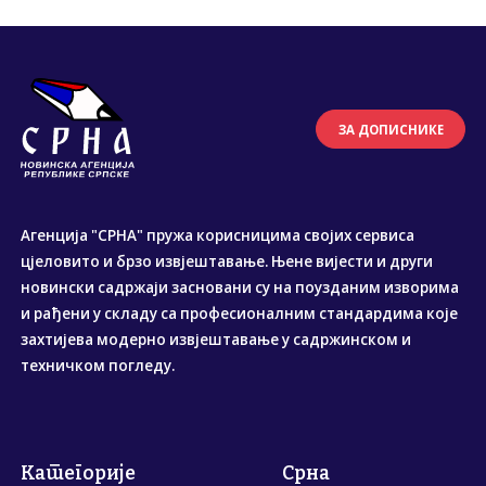
ЗА ДОПИСНИКЕ
Агенција "СРНА" пружа корисницима својих сервиса
цјеловито и брзо извјештавање. Њене вијести и други
новински садржаји засновани су на поузданим изворима
и рађени у складу са професионалним стандардима које
захтијева модерно извјештавање у садржинском и
техничком погледу.
Категорије
Срна