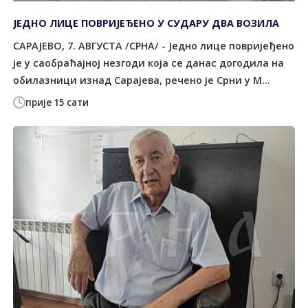
ЈЕДНО ЛИЦЕ ПОВРИЈЕЂЕНО У СУДАРУ ДВА ВОЗИЛА
САРАЈЕВО, 7. АВГУСТА /СРНА/ - Једно лице повријеђено
је у саобраћајној незгоди која се данас догодила на
обилазници изнад Сарајева, речено је Срни у М...
прије 15 сати