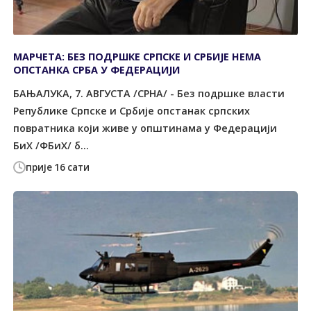
МАРЧЕТА: БЕЗ ПОДРШКЕ СРПСКЕ И СРБИЈЕ НЕМА
ОПСТАНКА СРБА У ФЕДЕРАЦИЈИ
БАЊАЛУКА, 7. АВГУСТА /СРНА/ - Без подршке власти
Републике Српске и Србије опстанак српских
повратника који живе у општинама у Федерацији
БиХ /ФБиХ/ б...
прије 16 сати