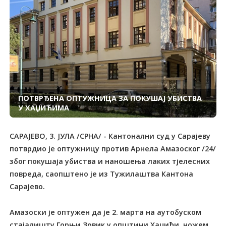
ПОТВРЂЕНА ОПТУЖНИЦА ЗА ПОКУШАЈ УБИСTВА
У ХАЏИЋИМА
САРАЈЕВО, 3. ЈУЛА /СРНА/ - Кантонални суд у Сарајеву
потврдио је оптужницу против Арнела Амазоског /24/
због покушаја убиства и наношења лаких тјелесних
повреда, саопштено је из Tужилаштва Кантона
Сарајево.
Амазоски је оптужен да је 2. марта на аутобуском
стајалишту Горњи Зовик у општини Хаџићи, ножем