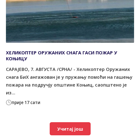
ХЕЛИКОПТЕР ОРУЖАНИХ СНАГА ГАСИ ПОЖАР У
КОЊИЦУ
САРАЈЕВО, 7. АВГУСТА /СРНА/ - Хеликоптер Оружаних
снага БиХ ангажован је у пружању помоћи на гашењу
пожара на подручју општине Коњиц, саопштено је
из...
прије 17 сати
Учитај још