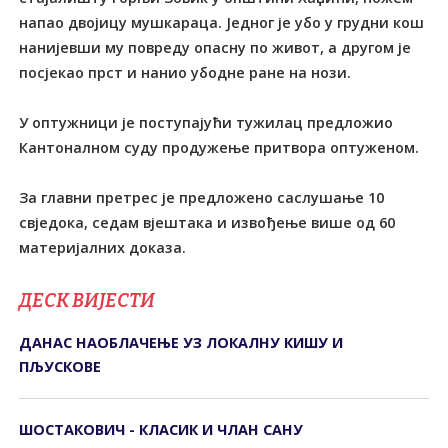
напао двојицу мушкараца. Једног је убо у грудни кош
нанијевши му повреду опасну по живот, а другом је
посјекао прст и нанио убодне ране на нози.
У оптужници је поступајући тужилац предложио
Кантоналном суду продужење притвора оптуженом.
За главни претрес је предложено саслушање 10
свједока, седам вјештака и извођење више од 60
материјалних доказа.
ДЕСК ВИЈЕСТИ
ДАНАС НАОБЛАЧЕЊЕ УЗ ЛОКАЛНУ КИШУ И
ПЉУСКОВЕ
ШОСТАКОВИЧ - КЛАСИК И ЧЛАН САНУ