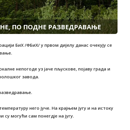
НЕ, ПО ПОДНЕ РАЗВЕДРАВАЊЕ
рацији БиХ /ФБиХ/ у првом дијелу данас очекују се
вање.
локалне непогоде уз јаче пљускове, појаву града и
оролошког завода.
 разведравање.
температуру него јуче. На крајњем југу и на истоку
 су могући сам понегдје на југу.