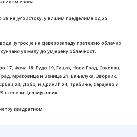
јужних смјерова.
 38 на југоистоку, у вишим предјелима од 25
да, јутрос је на сјеверозападу претежно облачно
 сунчано уз малу до умјерену облачност.
 17, Фоча 18, Рудо 19, Гацко, Нови Град, Соколац,
Град, Мраковица и Зеница 21, Бањалука, Зворник,
Србац 23, Добој и Дринић 24, Требиње, Сарајево и
29 степени Целзијусових.
 метру квадратном.