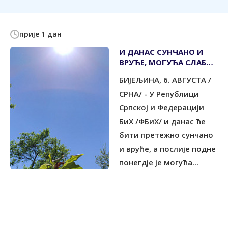
прије 1 дан
И ДАНАС СУНЧАНО И
ВРУЋЕ, МОГУЋА СЛАБА
КИША
БИЈЕЉИНА, 6. АВГУСТА /
СРНА/ - У Републици
Српској и Федерацији
БиХ /ФБиХ/ и данас ће
бити претежно сунчано
и вруће, а послије подне
понегдје је могућа...