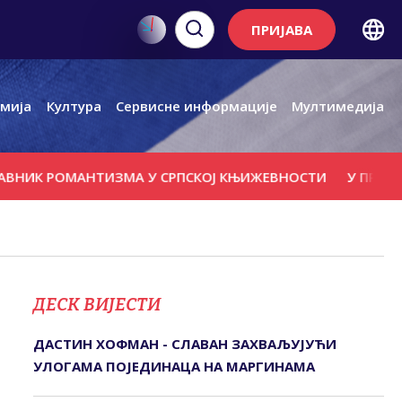
ПРИЈАВА
мија
Култура
Сервисне информације
Мултимедија
К РОМАНТИЗМА У СРПСКОЈ КЊИЖЕВНОСТИ
У ПРЕТРЕСИМА
ДЕСК ВИЈЕСТИ
ДАСТИН ХОФМАН - СЛАВАН ЗАХВАЉУЈУЋИ
УЛОГАМА ПОЈЕДИНАЦА НА МАРГИНАМА