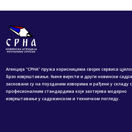
Агенција "СРНА" пружа корисницима својих сервиса цјело
брзо извјештавање. Њене вијести и други новински садр
засновани су на поузданим изворима и рађени у складу 
професионалним стандардима које захтијева модерно
извјештавање у садржинском и техничком погледу.