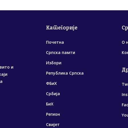
Категорије
С
Почетна
О 
Српска памти
Ко
Избори
вито и
Д
Република Српска
жаји
са
ФБиХ
Tw
Србија
In
БиХ
Fa
Регион
Yo
Свијет