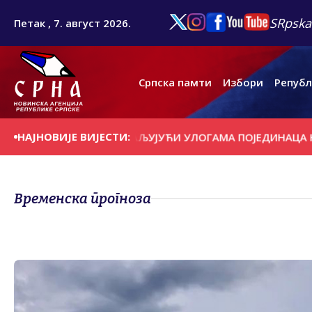
SRpska
Петак , 7. август 2026.
Српска памти
Избори
Републ
НАЈНОВИЈЕ ВИЈЕСТИ:
АН - СЛАВАН ЗАХВАЉУЈУЋИ УЛОГАМА ПОЈЕДИНАЦА НА М
Временска прогноза