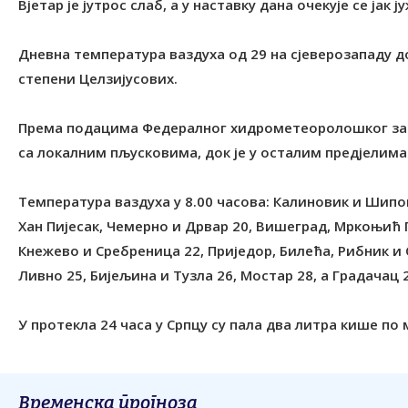
Вјетар је јутрос слаб, а у наставку дана очекује се јак 
Дневна температура ваздуха од 29 на сјеверозападу до
степени Целзијусових.
Према подацима Федералног хидрометеоролошког заво
са локалним пљусковима, док је у осталим предјелима
Температура ваздуха у 8.00 часова: Калиновик и Шипово
Хан Пијесак, Чемерно и Дрвар 20, Вишеград, Мркоњић 
Кнежево и Сребреница 22, Приједор, Билећа, Рибник и 
Ливно 25, Бијељина и Тузла 26, Мостар 28, а Градачац 
У протекла 24 часа у Српцу су пала два литра кише по
Временска прогноза