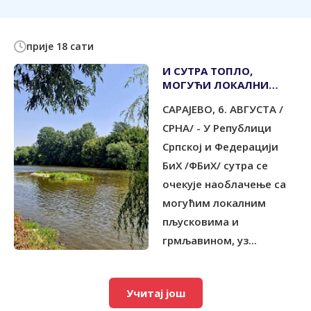
прије 18 сати
И СУТРА ТОПЛО,
МОГУЋИ ЛОКАЛНИ
ПЉУСКОВИ
САРАЈЕВО, 6. АВГУСТА /
СРНА/ - У Републици
Српској и Федерацији
БиХ /ФБиХ/ сутра се
очекује наоблачење са
могућим локалним
пљусковима и
грмљавином, уз...
Учитај још