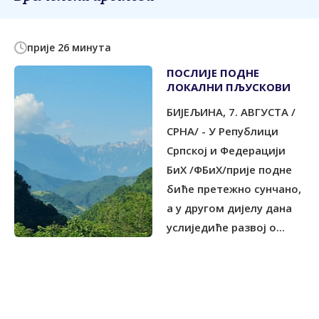
прије 26 минута
ПОСЛИЈЕ ПОДНЕ
ЛОКАЛНИ ПЉУСКОВИ
БИЈЕЉИНА, 7. АВГУСТА /
СРНА/ - У Републици
Српској и Федерацији
БиХ /ФБиХ/прије подне
биће претежно сунчано,
а у другом дијелу дана
услиједиће развој о...