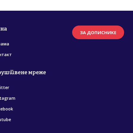
рна
ЗА ДОПИСНИКЕ
нама
нтакт
руштвене мреже
itter
stagram
cebook
utube