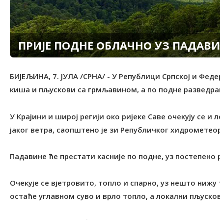
ПРИЈЕ ПОДНЕ ОБЛАЧНО УЗ ПАДАВИ
БИЈЕЉИНА, 7. ЈУЛА /СРНА/ - У Републици Српској и Феде
киша и пљускови са грмљавином, а по подне разведра
У Крајини и широј регији око ријеке Саве очекују се и 
јаког ветра, саопштено је зи Републичког хидромете
Падавине ће престати касније по подне, уз постепено
Очекује се вјетровито, топло и спарно, уз нешто нижу 
остаће углавном суво и врло топло, а локални пљускови