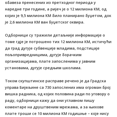
обавеза пренесених из претходног периода у
наредне три године, а ријеч је о 12 милиона КМ, од
којих је 9,5 милиона КМ било планирано буџетом, док
је 2,6 милиона КМ ван буџетског оквира.
Одборници су тражили детаљније информације о
томе гдје је потрошено тих 12 милиона КМ, истичући
да град дугује субвенције младима, подстицаје
пољопривредницима, дугује борачким
организацијама, плате запосленима у јавним
установама, дугује средњим школама.
Током скупштинске расправе речено је да Градска
управа Бијељине са 730 запослених има огроман број
вишка радника, од којих половина ради по уговору о
раду, одборници кажу да они углавном пишу
коментаре на друштвеним мрежама, а за њихове
плате троши се 10 милиона КМ годишње – које нису