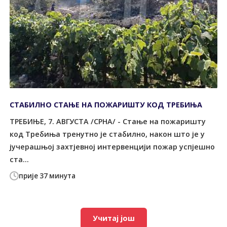
СТАБИЛНО СТАЊЕ НА ПОЖАРИШТУ КОД ТРЕБИЊА
TРЕБИЊЕ, 7. АВГУСTА /СРНА/ - Стање на пожаришту
код Tребиња тренутно је стабилно, након што је у
јучерашњој захтјевној интервенцији пожар успјешно
ста...
прије 37 минута
Учитај још