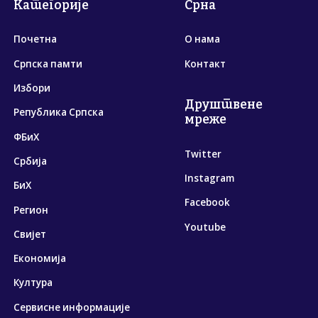
Категорије
Срна
Почетна
О нама
Српска памти
Контакт
Избори
Друштвене
Република Српска
мреже
ФБиХ
Twitter
Србија
Instagram
БиХ
Facebook
Регион
Youtube
Свијет
Економија
Култура
Сервисне информације