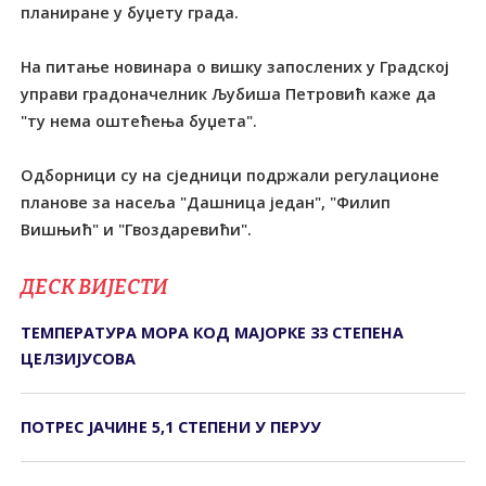
планиране у буџету града.
На питање новинара о вишку запослених у Градској
управи градоначелник Љубиша Петровић каже да
"ту нема оштећења буџета".
Одборници су на сједници подржали регулационе
планове за насеља "Дашница један", "Филип
Вишњић" и "Гвоздаревићи".
ДЕСК ВИЈЕСТИ
ТЕМПЕРАТУРА МОРА КОД МАЈОРКЕ 33 СТЕПЕНА
ЦЕЛЗИЈУСОВА
ПОТРЕС ЈАЧИНЕ 5,1 СТЕПЕНИ У ПЕРУУ