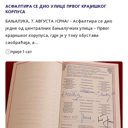
АСФАЛТИРА СЕ ДИО УЛИЦЕ ПРВОГ КРАЈИШКОГ
КОРПУСА
БАЊАЛУКА, 7. АВГУСТА /СРНА/ - Асфалтира се дио
једне од централних бањалучких улица – Првог
крајишког корупуса, гдје је у току обустава
саобраћаја, а...
прије 1 сат