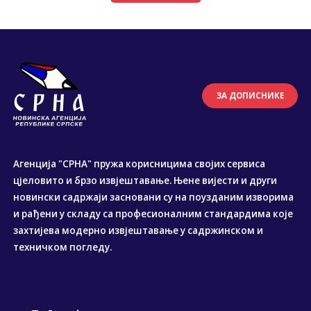
ЗА ДОПИСНИКЕ
Агенција "СРНА" пружа корисницима својих сервиса
цјеловито и брзо извјештавање. Њене вијести и други
новински садржаји засновани су на поузданим изворима
и рађени у складу са професионалним стандардима које
захтијева модерно извјештавање у садржинском и
техничком погледу.