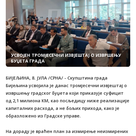
УСВОЈЕН ТРОМЈЕСЕЧНИ ИЗВЈЕШТАЈ О ИЗВРШЕЊУ
БУЏЕТА ГРАДА
БИЈЕЉИНА, 8. ЈУЛА /СРНА/ - Скупштина града
Бијељина усвојила је данас тромјесечни извјештај о
извршењу градског буџета који приказује суфицит
од 2,1 милиона КМ, као посљедицу ниже реализације
капиталних расхода, а не бољих прихода, како је
образложено из Градске управе.
На дораду је враћен план за измирење неизмирених