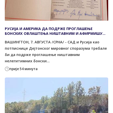
РУСИЈА И АМЕРИКА ДА ПОДРЖЕ ПРОГЛАШЕЊЕ
БОНСКИХ ОВЛАШТЕЊА НИШТАВНИМ И АФИРМИШУ
ПРАВО НАРОДА НА САМОПРЕДЈЕЉЕЊЕ
ВАШИНГТОН, 7. АВГУСТА /СРНА/ - САД и Русија као
потписнице Дејтонског мировног споразума требале
би да подрже проглашење ништавним
нелегитимних бонски...
прије 54 минута