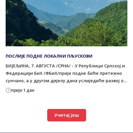
ПОСЛИЈЕ ПОДНЕ ЛОКАЛНИ ПЉУСКОВИ
БИЈЕЉИНА, 7. АВГУСТА /СРНА/ - У Републици Српској и
Федерацији БиХ /ФБиХ/прије подне биће претежно
сунчано, а у другом дијелу дана услиједиће развој о...
прије 1 дан
Учитај још