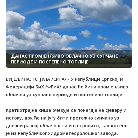
ДАНАС ПРОМЈЕНЉИВО ОБЛАЧНО УЗ СУНЧАНЕ
ПЕРИОДЕ И ПОСТЕПЕНО ТОПЛИЈЕ
БИЈЕЉИНА, 10. ЈУЛА /СРНА/ - У Републици Српској и
Федерацији БиХ /ФБиХ/ данас ће бити промјенљиво
облачно уз сунчане периоде и постепено топлије.
Краткотрајна киша очекује се понегдје на сјеверу и
истоку, док ће на југу бити претежно сунчано уз
дневни развој облачности и вјетровито, саопштено
је из Републичког хидрометеоролошког завода.