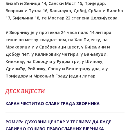
Бихаћ и Зеница 14, Сански Мост 15, Приједор,
Зворник и Тузла 16, Бањалука, Добој, Србац и Билећа
17, Бијељина 18, те Мостар 22 степена Целзијусова.
У Зворнику је у протекла 24 часа пало 14 литара
кише по метру квадратном, на Хан Пијеску, на
Мраковици и у Сребреници шест, у Бијељини и
Добоју пет, у Калиновику четири, у Бањалуци,
Кнежеву, на Сокоцу и у Рудом три, у Шипову,
Дринићу, Рибнику, Српцу и Вишеграду два, а у
Приједору и Мркоњић Граду један литар.
ДЕСК ВИЈЕСТИ
КАРАН ЧЕСТИТАО СЛАВУ ГРАДА ЗВОРНИКА
РОМИЋ: ДУХОВНИ ЦЕНТАР У ТЕСЛИЋУ ДА БУДЕ
САБИРНО СОЧИВО ПРАВОСЛАВНИХ ВЈЕРНИКА