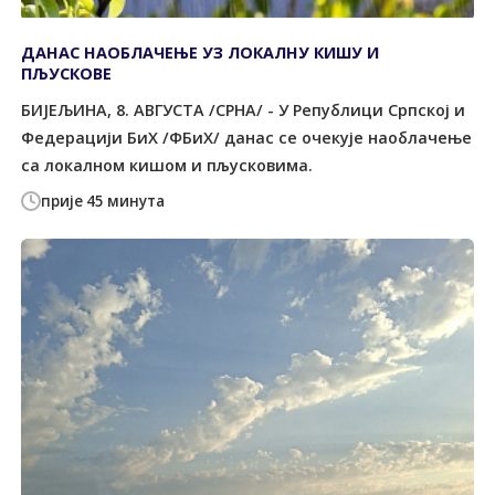
ДАНАС НАОБЛАЧЕЊЕ УЗ ЛОКАЛНУ КИШУ И
ПЉУСКОВЕ
БИЈЕЉИНА, 8. АВГУСТА /СРНА/ - У Републици Српској и
Федерацији БиХ /ФБиХ/ данас се очекује наоблачење
са локалном кишом и пљусковима.
прије 45 минута