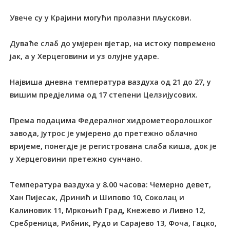
Увече су у Крајини могући пролазни пљускови.
Дуваће слаб до умјерен вјетар, на истоку повремено
јак, а у Херцеговини и уз олујне ударе.
Највиша дневна температура ваздуха од 21 до 27, у
вишим предјелима од 17 степени Целзијусових.
Према подацима Федералног хидрометеоролошког
завода, јутрос је умјерено до претежно облачно
вријеме, понегдје је регистрована слаба киша, док је
у Херцеговини претежно сунчано.
Температура ваздуха у 8.00 часова: Чемерно девет,
Хан Пијесак, Дринић и Шипово 10, Соколац и
Калиновик 11, Мркоњић Град, Кнежево и Ливно 12,
Сребреница, Рибник, Рудо и Сарајево 13, Фоча, Гацко,