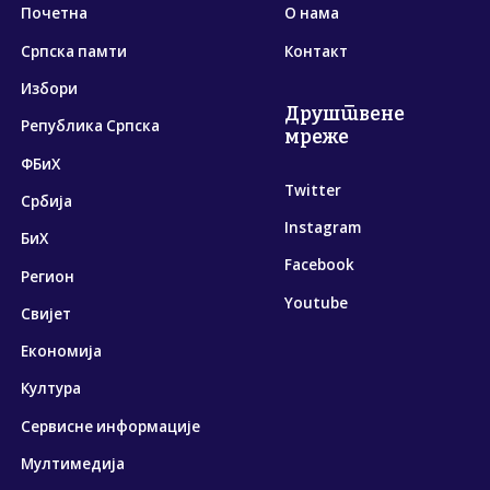
Почетна
О нама
Српска памти
Контакт
Избори
Друштвене
Република Српска
мреже
ФБиХ
Twitter
Србија
Instagram
БиХ
Facebook
Регион
Youtube
Свијет
Економија
Култура
Сервисне информације
Мултимедија