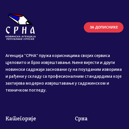
ЗА ДОПИСНИКЕ
Агенција "СРНА" пружа корисницима својих сервиса
цјеловито и брзо извјештавање. Њене вијести и други
новински садржаји засновани су на поузданим изворима
и рађени у складу са професионалним стандардима које
захтијева модерно извјештавање у садржинском и
техничком погледу.
Категорије
Срна