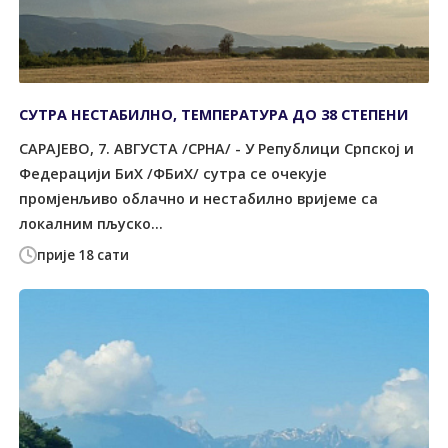
СУТРА НЕСТАБИЛНО, ТЕМПЕРАТУРА ДО 38 СТЕПЕНИ
САРАЈЕВО, 7. АВГУСТА /СРНА/ - У Републици Српској и
Федерацији БиХ /ФБиХ/ сутра се очекује
промјенљиво облачно и нестабилно вријеме са
локалним пљуско...
прије 18 сати