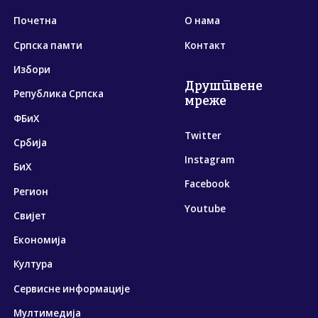
Почетна
О нама
Српска памти
Контакт
Избори
Друштвене
Република Српска
мреже
ФБиХ
Twitter
Србија
Instagram
БиХ
Facebook
Регион
Youtube
Свијет
Економија
Култура
Сервисне информације
Мултимедија