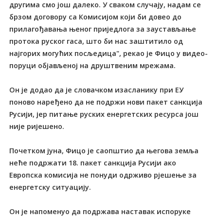
другима смо још далеко. У сваком случају, надам се
брзом договору са Комисијом који би довео до
прилагођавања њеног приједлога за заустављање
протока руског гаса, што би нас заштитило од
најгорих могућих посљедица", рекао је Фицо у видео-
поруци објављеној на друштвеним мрежама.
Он је додао да је словачком изасланику при ЕУ
поново наређено да не подржи нови пакет санкција
Русији, јер питање руских енергетских ресурса још
није ријешено.
Почетком јуна, Фицо је саопштио да његова земља
неће подржати 18. пакет санкција Русији ако
Европска комисија не понуди одрживо рјешење за
енергетску ситуацију.
Он је напоменуо да подржава наставак испоруке