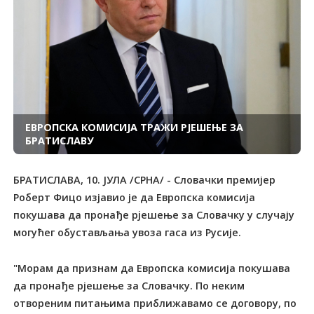
ЕВРОПСКА КОМИСИЈА ТРАЖИ РЈЕШЕЊЕ ЗА
БРАТИСЛАВУ
БРАТИСЛАВА, 10. ЈУЛА /СРНА/ - Словачки премијер
Роберт Фицо изјавио је да Европска комисија
покушава да пронађе рjешење за Словачку у случају
могућег обустављања увоза гаса из Русије.
"Морам да признам да Европска комисија покушава
да пронађе рјешење за Словачку. По неким
отвореним питањима приближавамо се договору, по