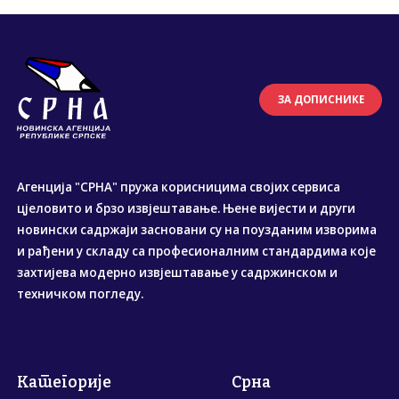
ЗА ДОПИСНИКЕ
Агенција "СРНА" пружа корисницима својих сервиса
цјеловито и брзо извјештавање. Њене вијести и други
новински садржаји засновани су на поузданим изворима
и рађени у складу са професионалним стандардима које
захтијева модерно извјештавање у садржинском и
техничком погледу.
Категорије
Срна