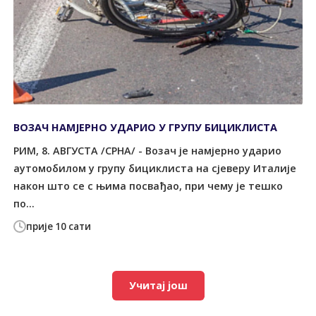
ВОЗАЧ НАМЈЕРНО УДАРИО У ГРУПУ БИЦИКЛИСТА
РИМ, 8. АВГУСТА /СРНА/ - Возач је намјерно ударио
аутомобилом у групу бициклиста на сјеверу Италије
након што се с њима посвађао, при чему је тешко
по...
прије 10 сати
Учитај још