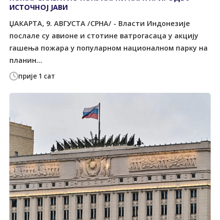
ИСТОЧНОЈ ЈАВИ
ЏАКАРТА, 9. АВГУСТА /СРНА/ - Власти Индонезије
послале су авионе и стотине ватрогасаца у акцију
гашења пожара у популарном националном парку на
планин...
прије 1 сат