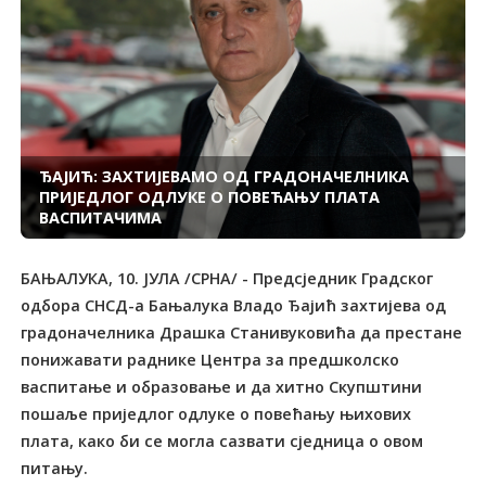
ЂАЈИЋ: ЗАХТИЈЕВАМО ОД ГРАДОНАЧЕЛНИКА
ПРИЈЕДЛОГ ОДЛУКЕ О ПОВЕЋАЊУ ПЛАТА
ВАСПИТАЧИМА
БАЊАЛУКА, 10. ЈУЛА /СРНА/ - Предсједник Градског
одбора СНСД-а Бањалука Владо Ђајић захтијева од
градоначелника Драшка Станивуковића да престане
понижавати раднике Центра за предшколско
васпитање и образовање и да хитно Скупштини
пошаље приједлог одлуке о повећању њихових
плата, како би се могла сазвати сједница о овом
питању.