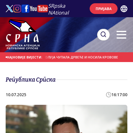
SRpska
ПРИЈАВА
NAtional
НА ДАНАШЊИ ДАН
ОЛУЈА ЧУПАЛА ДРВЕЋЕ И НОСИЛА КРОВОВЕ
ЈАКИ ПЉУ
НАЈНОВИЈЕ ВИЈЕСТИ:
Република Српска
10.07.2025
16:17:00