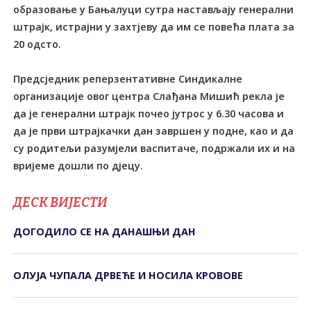
образовање у Бањалуци сутра настављају генерални
штрајк, истрајни у захтјеву да им се повећа плата за
20 одсто.
Предсједник реперзентативне Синдикалне
организације овог центра Слађана Мишић рекла је
да је генерални штрајк почео јутрос у 6.30 часова и
да је први штрајкачки дан завршен у подне, као и да
су родитељи разумјели васпитаче, подржали их и на
вријеме дошли по дјецу.
ДЕСК ВИЈЕСТИ
ДОГОДИЛО СЕ НА ДАНАШЊИ ДАН
ОЛУЈА ЧУПАЛА ДРВЕЋЕ И НОСИЛА КРОВОВЕ