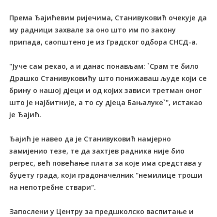
Према Ђајићевим ријечима, Станивуковић очекује да
му радници захвале за оно што им по закону
припада, саопштено је из Градског одбора СНСД-а.
"Јуче сам рекао, а и данас понављам: `Срам те било
Драшко Станивуковићу што понижаваш људе који се
брину о нашој дјеци и од којих зависи третман оног
што је најбитније, а то су дјеца Бањалуке`", истакао
је Ђајић.
Ђајић је навео да је Станивуковић намјерно
замијенио тезе, те да захтјев радника није био
регрес, већ повећање плата за које има средстава у
буџету града, који градоначелник "немилице троши
на непотребне ствари".
Запослени у Центру за предшколско васпитање и