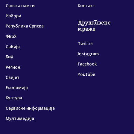
Српска памти
Контакт
Избори
Друштвене
Република Српска
мреже
ФБиХ
Twitter
Србија
Instagram
БиХ
Facebook
Регион
Youtube
Свијет
Економија
Култура
Сервисне информације
Мултимедија