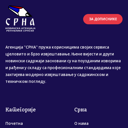
ЗА ДОПИСНИКЕ
Агенција "СРНА" пружа корисницима својих сервиса
цјеловито и брзо извјештавање. Њене вијести и други
новински садржаји засновани су на поузданим изворима
и рађени у складу са професионалним стандардима које
захтијева модерно извјештавање у садржинском и
техничком погледу.
Категорије
Срна
Почетна
О нама