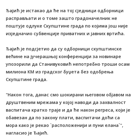
Ђајић је истакао да ће на тој сједници одборници
расправљати и о томе зашто градоначелник не
поштује одлуке Скупштине града по којима још није
изједначио субвенције приватних и јавних вртића.
Ђајић је подсјетио да су одборници скупштинске
већине на јучерашњој конференцији за новинаре
упозорили да Станивуковић непотребно троши осам
милиона КМ из градског буџета без одобрења
Скупштине града.
"Након тога, данас смо шокирани његовом објавом на
друштвеним мрежама у којој наводи да захвалност
васпитача кратко траје и да ће након регреса, који је
обавезан да по закону плати, васпитачи доћи са
мора како је рекао `расположенији и пуни елана`",
нагласио је Ђајић.