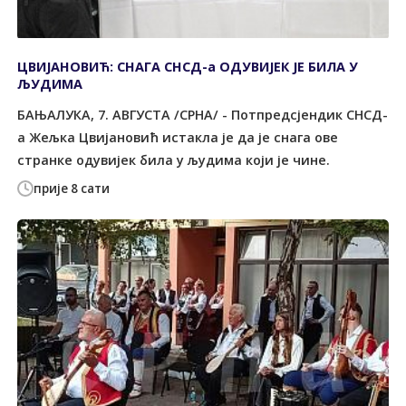
ЦВИЈАНОВИЋ: СНАГА СНСД-а ОДУВИЈЕК ЈЕ БИЛА У
ЉУДИМА
БАЊАЛУКА, 7. АВГУСТА /СРНА/ - Потпредсјендик СНСД-
а Жељка Цвијановић истакла је да је снага ове
странке одувијек била у људима који је чине.
прије 8 сати