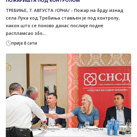
ПОЖАРИШТА ПОД КОНTРОЛОМ
ТРЕБИЊЕ, 7. АВГУСТА /СРНА/ - Пожар на брду изнад
села Лука код Tребиња стављен је под контролу,
након што се поново данас послије подне
распламсао збо...
прије 8 сати