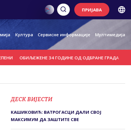
ПРИЈАВА
мија
Култура
Сервисне информације
Мултимедија
ОБИЉЕЖЕНЕ 34 ГОДИНЕ ОД ОДБРАНЕ ГРАДА
ОТВАРАЊ
ДЕСК ВИЈЕСТИ
КАШИКОВИЋ: ВАТРОГАСЦИ ДАЛИ СВОЈ
МАКСИМУМ ДА ЗАШТИТЕ СВЕ