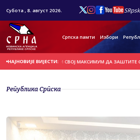
SRpsk
Субота , 8. август 2026.
Српска памти
Избори
Републ
НАЈНОВИЈЕ ВИЈЕСТИ:
ВАТРОГАСЦИ ДАЛИ СВОЈ МАКСИМУМ ДА ЗАШТИТЕ СВЕ
С
Република Српска