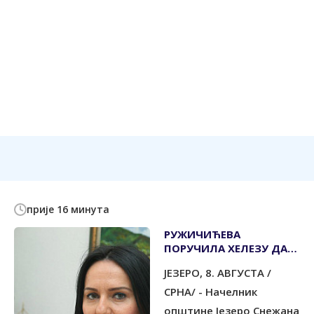
прије 16 минута
РУЖИЧИЋЕВА
ПОРУЧИЛА ХЕЛЕЗУ ДА
СЕ НА ТУЂУ БОЛ НЕ
ЈЕЗЕРО, 8. АВГУСТА /
ОДГОВАРА
ПРОВОКАЦИЈОМ
СРНА/ - Начелник
општине Језеро Снежана