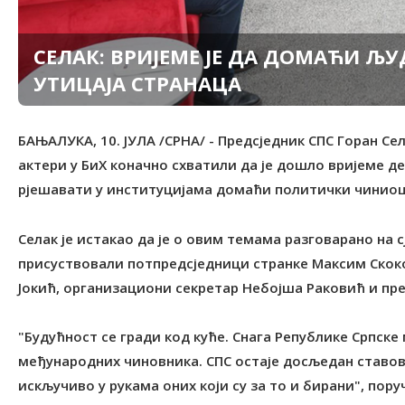
СЕЛАК: ВРИЈЕМЕ ЈЕ ДА ДОМАЋИ Љ
УТИЦАЈА СТРАНАЦА
БАЊАЛУКА, 10. ЈУЛА /СРНА/ - Предсједник СПС Горан Се
актери у БиХ коначно схватили да је дошло вријеме д
рјешавати у институцијама домаћи политички чиниоц
Селак је истакао да је о овим темама разговарано на с
присуствовали потпредсједници странке Максим Скоко
Јокић, организациони секретар Небојша Раковић и пр
"Будућност се гради код куће. Снага Републике Српске
међународних чиновника. СПС остаје досљедан ставов
искључиво у рукама оних који су за то и бирани", поруч