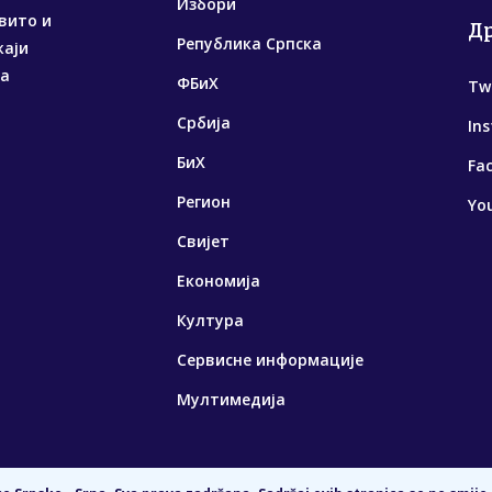
Избори
вито и
Д
Република Српска
жаји
са
ФБиХ
Tw
Србија
In
БиХ
Fa
Регион
Yo
Свијет
Економија
Култура
Сервисне информације
Мултимедија