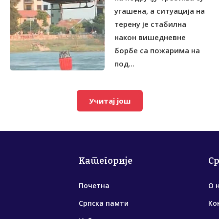
угашена, а ситуација на
терену је стабилна
након вишедневне
борбе са пожарима на
под...
Учитај још
Категорије
С
Почетна
О 
Српска памти
Ко