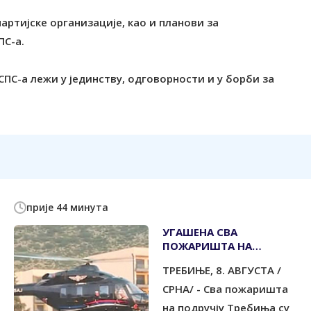
партијске организације, као и планови за
ПС-а.
 СПС-а лежи у јединству, одговорности и у борби за
прије 44 минута
УГАШЕНА СВА
ПОЖАРИШТА НА
ПОДРУЧЈУ ГРАДА
ТРЕБИЊЕ, 8. АВГУСТА /
СРНА/ - Сва пожаришта
на подручју Требиња су