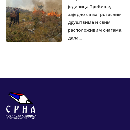
јединица Tребиње,
заједно са ватрогасним
друштвима и свим
расположивим снагама,
дала...