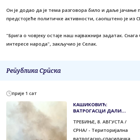
Он је додао да је тема разговора било и даље јачање 
предстојеће политичке активности, саопштено је из С
"Брига о човјеку остаје наш најважнији задатак. Снага
интересе народа", закључио је Селак.
Република Српска
прије 1 сат
КАШИКОВИЋ:
ВАТРОГАСЦИ ДАЛИ
СВОЈ МАКСИМУМ ДА
ТРЕБИЊЕ, 8. АВГУСТА /
ЗАШТИТЕ СВЕ
СРНА/ - Tериторијална
ватрогасно-спасилачка