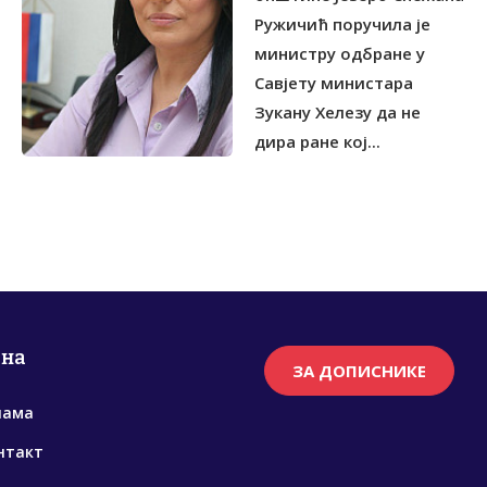
Ружичић поручила је
министру одбране у
Савјету министара
Зукану Хелезу да не
дира ране кој...
рна
ЗА ДОПИСНИКЕ
нама
нтакт