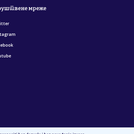
руштвене мреже
itter
stagram
cebook
utube