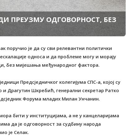
УДИ ПРЕУЗМУ ОДГОВОРНОСТ, БЕЗ
лак поручио је да су сви релевантни политички
еескалације односа и да проблеме могу и морају
и, без мијешања међународног фактора.
једници Предсједничког колегијума СПС-а, којој су
 и Драгутин Шкребић, генерални секретар Ратко
едсједник Форума младих Милан Унчанин.
 мора бити у институцијама, а не у канцеларијама
има да је одговорност за судбину народа
ио је Селак.