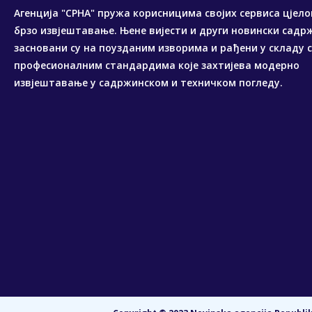
Агенција "СРНА" пружа корисницима својих сервиса цјело
брзо извјештавање. Њене вијести и други новински садр
засновани су на поузданим изворима и рађени у складу 
професионалним стандардима које захтијева модерно
извјештавање у садржинском и техничком погледу.