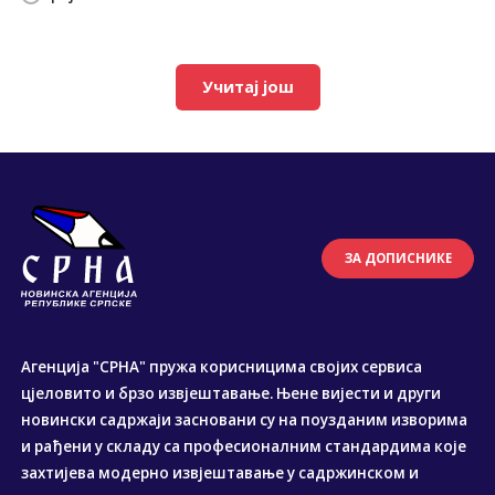
Учитај још
ЗА ДОПИСНИКЕ
Агенција "СРНА" пружа корисницима својих сервиса
цјеловито и брзо извјештавање. Њене вијести и други
новински садржаји засновани су на поузданим изворима
и рађени у складу са професионалним стандардима које
захтијева модерно извјештавање у садржинском и