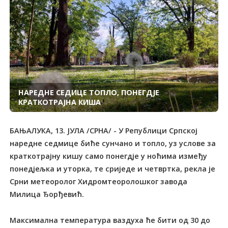
НАРЕДНЕ СЕДИЦЕ ТОПЛО, ПОНЕГДЈЕ
КРАТКОТРАЈНА КИША
БАЊАЛУКА, 13. ЈУЛА /СРНА/ - У Републици Српској
наредне седмице биће сунчано и топло, уз услове за
краткотрајну кишу само понегдје у ноћима између
понедјељка и уторка, те сриједе и четвртка, рекла је
Срни метеоролог Хидромтеоролошког завода
Милица Ђорђевић.
Максимална температура ваздуха ће бити од 30 до