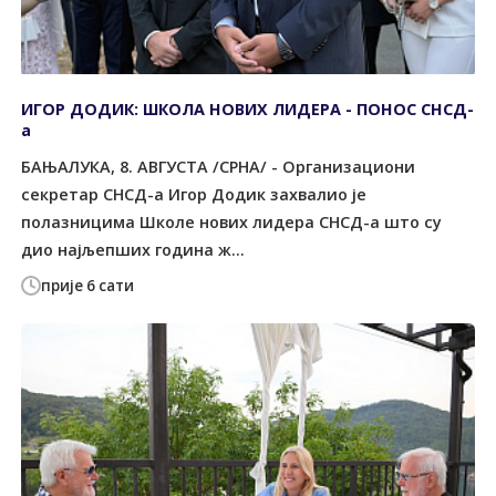
ИГОР ДОДИК: ШКОЛА НОВИХ ЛИДЕРА - ПОНОС СНСД-
а
БАЊАЛУКА, 8. АВГУСТА /СРНА/ - Организациони
секретар СНСД-а Игор Додик захвалио је
полазницима Школе нових лидера СНСД-а што су
дио најљепших година ж...
прије 6 сати