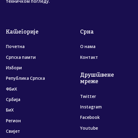
техничком погледу.
Категорије
Срна
Почетна
О нама
Српска памти
Контакт
Избори
Друштвене
Република Српска
мреже
ФБиХ
Twitter
Србија
Instagram
БиХ
Facebook
Регион
Youtube
Свијет