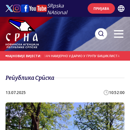
SRpska
ПРИЈАВА
NAtional
 ДАНАШЊИ ДАН
ВОЗАЧ НАМЈЕРНО УДАРИО У ГРУПУ БИЦИКЛИСТА
МОГУЋ
НАЈНОВИЈЕ ВИЈЕСТИ:
Република Српска
13.07.2025
10:52:00