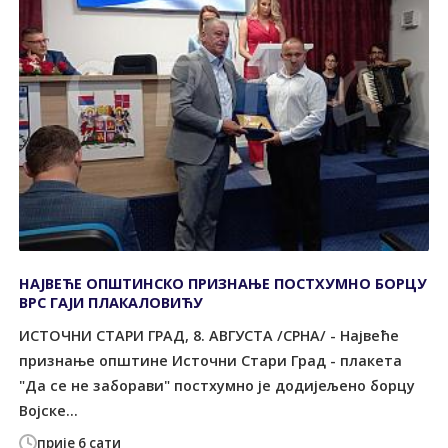
НАЈВЕЋЕ ОПШТИНСКО ПРИЗНАЊЕ ПОСТХУМНО БОРЦУ
ВРС ГАЈИ ПЛАКАЛОВИЋУ
ИСТОЧНИ СТАРИ ГРАД, 8. АВГУСТА /СРНА/ - Највеће
признање општине Источни Стари Град - плакета
"Да се не заборави" постхумно је додијељено борцу
Војске...
прије 6 сати