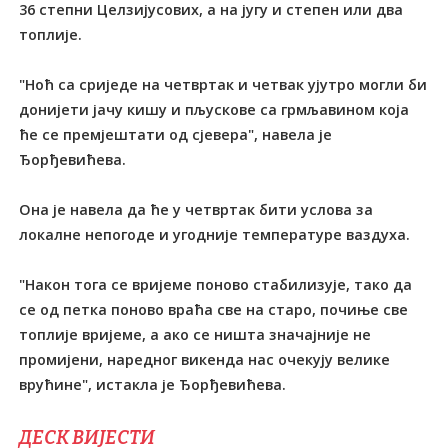
36 степни Целзијусових, а на југу и степен или два
топлије.
"Ноћ са сриједе на четвртак и четвак ујутро могли би
донијети јачу кишу и пљускове са грмљавином која
ће се премјештати од сјевера", навела је
Ђорђевићева.
Она је навела да ће у четвртак бити услова за
локалне непогоде и угодније температуре ваздуха.
"Након тога се вријеме поново стабилизује, тако да
се од петка поново враћа све на старо, почиње све
топлије вријеме, а ако се ништа значајније не
промијени, наредног викенда нас очекују велике
врућине", истакла је Ђорђевићева.
ДЕСК ВИЈЕСТИ