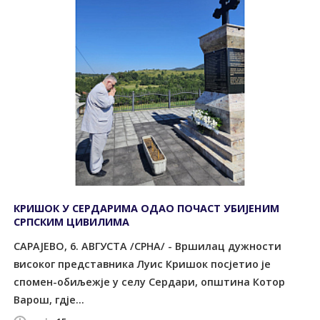
КРИШОК У СЕРДАРИМА ОДАО ПОЧАСТ УБИЈЕНИМ
СРПСКИМ ЦИВИЛИМА
САРАЈЕВО, 6. АВГУСТА /СРНА/ - Вршилац дужности
високог представника Луис Кришок посјетио је
спомен-обиљежје у селу Сердари, општина Котор
Варош, гдје...