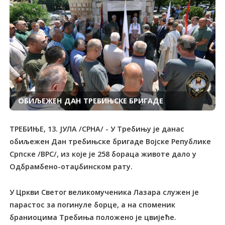
ОБИЉЕЖЕН ДАН TРЕБИЊСКЕ БРИГАДЕ
TРЕБИЊЕ, 13. ЈУЛА /СРНА/ - У Требињу је данас
обиљежен Дан требињске бригаде Војске Републике
Српске /ВРС/, из које је 258 бораца животе дало у
Одбрамбено-отаџбинском рату.
У Цркви Светог великомученика Лазара служен је
парастос за погинуле борце, а на споменик
браниоцима Требиња положено је цвијеће.