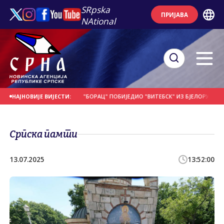
SRpska
ПРИЈАВА
NAtional
СЕ НА ДАНАШЊИ ДАН
"БОРАЦ" ПОБИЈЕДИО "ВИТЕБСК" ИЗ БЈЕЛОРУСИЈЕ
П
НАЈНОВИЈЕ ВИЈЕСТИ:
Српска памти
13.07.2025
13:52:00