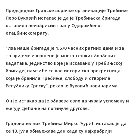
Предсједник Градске борачке организације Требиње
Перо Вуковић истакао је да је Требињска бригада
оставила неизбрисив траг у Одбрамбено-
отаџбинском рату.
"Иза наше бригаде је 1.670 часних ратних дана и за
то вријеме извршено је много тешких борбених
задатака. Јединство које је исказано у Требињској
бригади, памтиће се као историјска прекретница
која је бранила Требиње, слободу и створила
Републику Српску", рекао је Вуковић новинарима.
Он је истакао да је обавеза свих да чувају успомену и
његују сјећање на погинуле другове.
Градоначелник Требиња Мирко Ћурић истакао је да
се 13. јула обиљежава дан када су најхрабрији