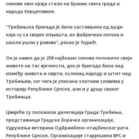
синови овог краја стали на браник свога града и
народа Херцеговине.
"Требињска бригада је била састављена од људи
који су са својих огњишта, из фабричких погона и
школа ушли у ровове", рекао је Ћурић.
Он је навео да је 258 најбољих синова положило своје
животе на тас вјечности, док је бригада била зид
између живота и смрти, ослонац народу и штит над
Tребињем, зог чега је уписана златним словима у
историју Републике Српске, али и у душу сваког
Требињца.
Цвијеће су положили делегација Града Требиња,
представници Градске борачке организације,
Удружења ветерана Одбрамбено-отаџбинског рата
Републике Српске, Организације старјешина ВРС и