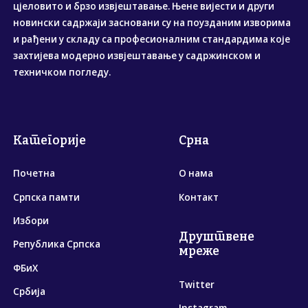
цјеловито и брзо извјештавање. Њене вијести и други
новински садржаји засновани су на поузданим изворима
и рађени у складу са професионалним стандардима које
захтијева модерно извјештавање у садржинском и
техничком погледу.
Категорије
Срна
Почетна
О нама
Српска памти
Контакт
Избори
Друштвене
Република Српска
мреже
ФБиХ
Twitter
Србија