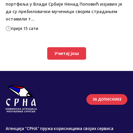
портфеља у Влади Србије Ненад Поповић изјавио је
да су пребиловачки мученици својим страдањем
оставили т...
прије 15 сати
Учитај још
ЗА ДОПИСНИКЕ
Агенција "СРНА" пружа корисницима својих сервиса