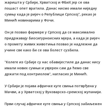
жаришта у Србији, Хрватској и ФБиХ јер се ова
пошаст опет вратила. Данас нисмо имали ниједну
сумњу када је ријеч о Републици Српској", рекао је
Минић новинарима у Фочи.
Он је позвао фармере у Српској да се максимално
придржавају биосигурноисних мјера, а када је ријеч
о промету живих животиња позвао је надлежне да
учине све како би се ова болест сузбила.
"Колеге из Србије су нас обавијестиле да данас нису
имали нових сумњи и увјерен сам да ћемо све
држати под контриолом", нагласио је Минић.
У Србији је појава афричке куге свиња потврђена у
Мачви, а у Хрватској у Вуковарско-сремској жупанији.
Први случај афричке куге свиња у Српској забиљежен