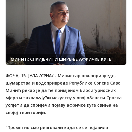
МИНИЋ: СПРИЈЕЧИТИ ШИРЕЊЕ АФРИЧКЕ КУГЕ
ФОЧА, 15. ЈУЛА /СРНА/ - Министар пољопривреде,
шумарства и водопривреде Републике Српске Саво
Минић рекао је да ће примјеном биосигурносних
мјера и захваљујући искуству у овој области Српска
успјети да спријечи појаву афричке куге свиња на
својој територији.
"Промптно смо реаговали када се се појавила