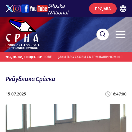
SRpska
ПРИЈАВА
NAtional
РВЕЋЕ И НОСИЛА КРОВОВЕ
ЈАКИ ПЉУСКОВИ СА ГРМЉАВИНОМ И ГРАДОМ У 
НАЈНОВИЈЕ ВИЈЕСТИ:
Република Српска
15.07.2025
16:47:00