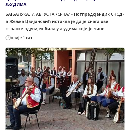
ЉУДИМА
БАЊАЛУКА, 7. АВГУСТА /СРНА/ - Потпредсјендик СНСД-
а Жељка Цвијановић истакла је да је снага ове
странке одувијек била у људима који је чине.
прије 1 сат