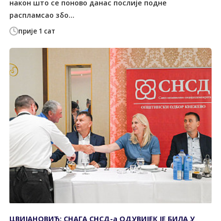
након што се поново данас послије подне
распламсао збо...
прије 1 сат
ЦВИЈАНОВИЋ: СНАГА СНСД-а ОДУВИЈЕК ЈЕ БИЛА У