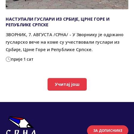
НАСТУПАЛИ ГУСЛАРИ ИЗ СРБИЈЕ, ЦРНЕ ГОРЕ И
РЕПУБЛИКЕ СРПСКЕ
ЗВОРНИК, 7. АВГУСТА /СРНА/ - У Зворнику је одржано
гусларско вече на коме су учествовали гуслари из
Србије, Црне Горе и Републике Српске.
прије 1 сат
Учитај још
ЗА ДОПИСНИКЕ