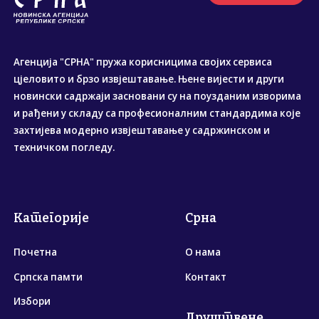
Агенција "СРНА" пружа корисницима својих сервиса
цјеловито и брзо извјештавање. Њене вијести и други
новински садржаји засновани су на поузданим изворима
и рађени у складу са професионалним стандардима које
захтијева модерно извјештавање у садржинском и
техничком погледу.
Категорије
Срна
Почетна
О нама
Српска памти
Контакт
Избори
Друштвене